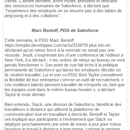
carrés. L'année dernière, Brent Hyder, président et directeur
des ressources humaines de Salesforce, a déclaré que
"l'expérience des employés ne se résume pas à des tables de
ping-pong et à des collations".
Marc Benioff, PDG de Salesforce
Cette semaine, le PDG Marc Benioff
https://emploi.developpez.com/actu/315879/ plus loin en
déclarant qu'un retour forcé à la normale ne serait pas une
réussite. Jeudi, s'exprimant lors d'une conférence de l'éditeur à
New York, il a déclaré : « les ordres de retour au bureau ne vont
jamais fonctionner ». Son point de vue fait écho à la politique
permanente de Salesforce qui laisse les employés décider où
ils veulent travailler. Lui et son co-PDG Bret Taylor considèrent
la flexibilité de leur entreprise comme un outil de recrutement. «
Les meilleurs talents peuvent travailler de n'importe où, tant que
les équipes sont dans le même fuseau horaire », a déclaré
Taylor le mois dernier.
Bien entendu, Slack, une division de Salesforce, bénéficie des
travailleurs à distance qui utilisent la plateforme de
communication tout en travaillant à domicile. Benioff et Taylor
ont expliqué aux participants à l'événement que Slack va
déployer prochainement une série de mises à jour pour mieux
favoriser le travail à distance à long terme, comme le partage