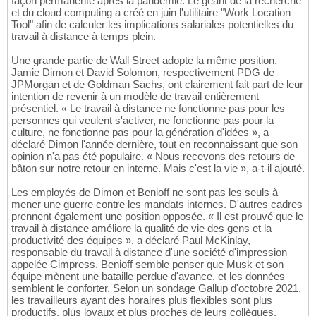
façon permanente après la pandémie. Le géant de la recherche
et du cloud computing a créé en juin l'utilitaire "Work Location
Tool" afin de calculer les implications salariales potentielles du
travail à distance à temps plein.
Une grande partie de Wall Street adopte la même position.
Jamie Dimon et David Solomon, respectivement PDG de
JPMorgan et de Goldman Sachs, ont clairement fait part de leur
intention de revenir à un modèle de travail entièrement
présentiel. « Le travail à distance ne fonctionne pas pour les
personnes qui veulent s'activer, ne fonctionne pas pour la
culture, ne fonctionne pas pour la génération d'idées », a
déclaré Dimon l'année dernière, tout en reconnaissant que son
opinion n'a pas été populaire. « Nous recevons des retours de
bâton sur notre retour en interne. Mais c'est la vie », a-t-il ajouté.
Les employés de Dimon et Benioff ne sont pas les seuls à
mener une guerre contre les mandats internes. D'autres cadres
prennent également une position opposée. « Il est prouvé que le
travail à distance améliore la qualité de vie des gens et la
productivité des équipes », a déclaré Paul McKinlay,
responsable du travail à distance d'une société d'impression
appelée Cimpress. Benioff semble penser que Musk et son
équipe mènent une bataille perdue d'avance, et les données
semblent le conforter. Selon un sondage Gallup d'octobre 2021,
les travailleurs ayant des horaires plus flexibles sont plus
productifs, plus loyaux et plus proches de leurs collègues.