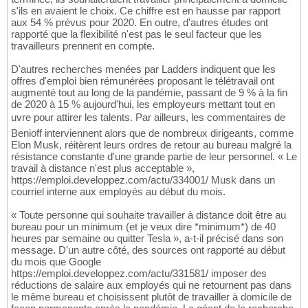
s'ils en avaient le choix. Ce chiffre est en hausse par rapport
aux 54 % prévus pour 2020. En outre, d'autres études ont
rapporté que la flexibilité n'est pas le seul facteur que les
travailleurs prennent en compte.
D'autres recherches menées par Ladders indiquent que les
offres d'emploi bien rémunérées proposant le télétravail ont
augmenté tout au long de la pandémie, passant de 9 % à la fin
de 2020 à 15 % aujourd'hui, les employeurs mettant tout en
uvre pour attirer les talents. Par ailleurs, les commentaires de
Benioff interviennent alors que de nombreux dirigeants, comme
Elon Musk, réitèrent leurs ordres de retour au bureau malgré la
résistance constante d'une grande partie de leur personnel. « Le
travail à distance n'est plus acceptable »,
https://emploi.developpez.com/actu/334001/ Musk dans un
courriel interne aux employés au début du mois.
« Toute personne qui souhaite travailler à distance doit être au
bureau pour un minimum (et je veux dire *minimum*) de 40
heures par semaine ou quitter Tesla », a-t-il précisé dans son
message. D'un autre côté, des sources ont rapporté au début
du mois que Google
https://emploi.developpez.com/actu/331581/ imposer des
réductions de salaire aux employés qui ne retournent pas dans
le même bureau et choisissent plutôt de travailler à domicile de