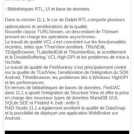
- Bibliothèques RTL, UI et base de données
Dans la version 11.1, le cur de Delphi RTL comporte plusieurs
optimisations et améliorations de la qualité.
Nouvelle classe TURLStream, un descendant de TStream
prenant en charge les opérations asynchrones.
Le travail de qualité VCL s'est concentré sur les fonctionnalités
récentes, telles que TTreeView amélioré, TRichEdit,
TEdgeBrowser, TLabelledEdit et TNumberBox, le scintillement
et le DoubleBuffering, VCL High-DPI et les problèmes de mise à
l'échelle.
Le travail de qualité de FireMonkey s'est principalement centré
sur la qualité de TListView, l'amélioration de l'intégration du SDK
Android, TWebBrowser, les problèmes liés à Windows HighDPI
et les performances.
En termes de bibliothèques de bases de données, FireDAC
dans 11.1 a ajouté l'intégration de Structure View et offre la prise
en charge des nouveaux types de données MariaDB 10.6,
SQLite SEE et Firebird 4. (ndt : enfin !)
RAD Studio 11.1 a également amélioré la qualité de DataSnap
et la possibilité de déployer une application WebBroker sur
Android.