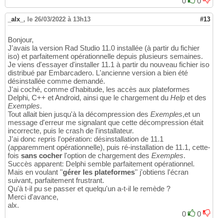
0
0
_alx_
,
le 26/03/2022 à 13h13
#13
Bonjour,
J'avais la version Rad Studio 11.0 installée (à partir du fichier
iso) et parfaitement opérationnelle depuis plusieurs semaines.
Je viens d'essayer d'installer 11.1 à partir du nouveau fichier iso
distribué par Embarcadero. L'ancienne version a bien été
désinstallée comme demandé.
J'ai coché, comme d'habitude, les accès aux plateformes
Delphi, C++ et Android, ainsi que le chargement du
Help
et des
Exemples
.
Tout allait bien jusqu'à la décompression des
Exemples
,et un
message d'erreur me signalant que cette décompression était
incorrecte, puis le crash de l'installateur.
J'ai donc repris l'opération: désinstallation de 11.1
(apparemment opérationnelle), puis ré-installation de 11.1, cette-
fois
sans cocher
l'option de chargement des
Exemples
.
Succès apparent: Delphi semble parfaitement opérationnel.
Mais en voulant ''
gérer les plateformes
'' j'obtiens l'écran
suivant, parfaitement frustrant.
Qu'à t-il pu se passer et quelqu'un a-t-il le remède ?
Merci d'avance,
alx.
0
0