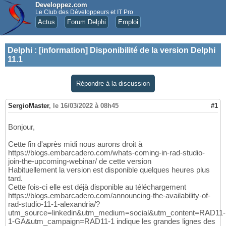
Developpez.com
Le Club des Développeurs et IT Pro
Actus
Forum Delphi
Emploi
Delphi
:
[information] Disponibilité de la version Delphi
11.1
Répondre à la discussion
SergioMaster
,
le 16/03/2022 à 08h45
#1
Bonjour,
Cette fin d'après midi nous aurons droit à
https://blogs.embarcadero.com/whats-coming-in-rad-studio-
join-the-upcoming-webinar/ de cette version
Habituellement la version est disponible quelques heures plus
tard.
Cette fois-ci elle est déjà disponible au téléchargement
https://blogs.embarcadero.com/announcing-the-availability-of-
rad-studio-11-1-alexandria/?
utm_source=linkedin&utm_medium=social&utm_content=RAD11-
1-GA&utm_campaign=RAD11-1 indique les grandes lignes des