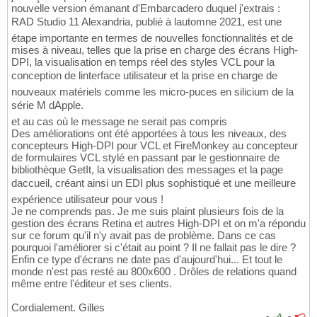
nouvelle version émanant d'Embarcadero duquel j'extrais :
RAD Studio 11 Alexandria, publié à lautomne 2021, est une
étape importante en termes de nouvelles fonctionnalités et de
mises à niveau, telles que la prise en charge des écrans High-
DPI, la visualisation en temps réel des styles VCL pour la
conception de linterface utilisateur et la prise en charge de
nouveaux matériels comme les micro-puces en silicium de la
série M dApple.
et au cas où le message ne serait pas compris
Des améliorations ont été apportées à tous les niveaux, des
concepteurs High-DPI pour VCL et FireMonkey au concepteur
de formulaires VCL stylé en passant par le gestionnaire de
bibliothèque GetIt, la visualisation des messages et la page
daccueil, créant ainsi un EDI plus sophistiqué et une meilleure
expérience utilisateur pour vous !
Je ne comprends pas. Je me suis plaint plusieurs fois de la
gestion des écrans Retina et autres High-DPI et on m'a répondu
sur ce forum qu'il n'y avait pas de problème. Dans ce cas
pourquoi l'améliorer si c'était au point ? Il ne fallait pas le dire ?
Enfin ce type d'écrans ne date pas d'aujourd'hui... Et tout le
monde n'est pas resté au 800x600 . Drôles de relations quand
même entre l'éditeur et ses clients.
Cordialement. Gilles