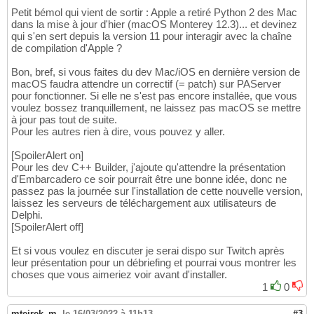
Petit bémol qui vient de sortir : Apple a retiré Python 2 des Mac
dans la mise à jour d'hier (macOS Monterey 12.3)... et devinez
qui s'en sert depuis la version 11 pour interagir avec la chaîne
de compilation d'Apple ?
Bon, bref, si vous faites du dev Mac/iOS en dernière version de
macOS faudra attendre un correctif (= patch) sur PAServer
pour fonctionner. Si elle ne s'est pas encore installée, que vous
voulez bossez tranquillement, ne laissez pas macOS se mettre
à jour pas tout de suite.
Pour les autres rien à dire, vous pouvez y aller.
[SpoilerAlert on]
Pour les dev C++ Builder, j'ajoute qu'attendre la présentation
d'Embarcadero ce soir pourrait être une bonne idée, donc ne
passez pas la journée sur l'installation de cette nouvelle version,
laissez les serveurs de téléchargement aux utilisateurs de
Delphi.
[SpoilerAlert off]
Et si vous voulez en discuter je serai dispo sur Twitch après
leur présentation pour un débriefing et pourrai vous montrer les
choses que vous aimeriez voir avant d'installer.
1
0
mteirek_m
,
le 16/03/2022 à 11h13
#3