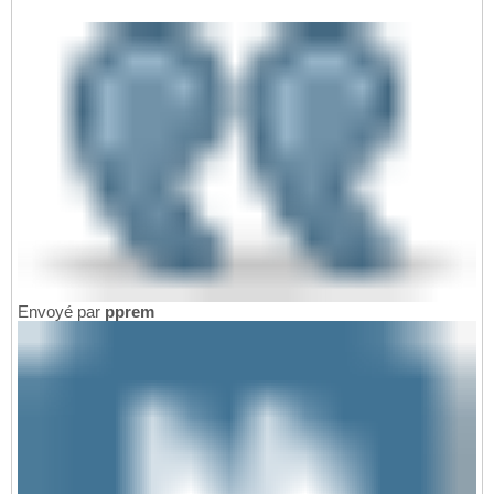
Envoyé par
pprem