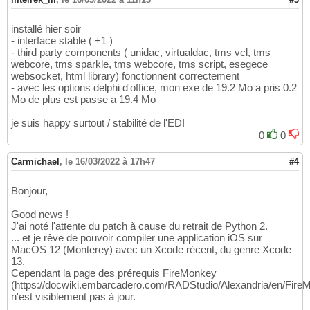
installé hier soir
- interface stable ( +1 )
- third party components ( unidac, virtualdac, tms vcl, tms
webcore, tms sparkle, tms webcore, tms script, esegece
websocket, html library) fonctionnent correctement
- avec les options delphi d'office, mon exe de 19.2 Mo a pris 0.2
Mo de plus est passe a 19.4 Mo
je suis happy surtout / stabilité de l'EDI
0
0
Carmichael
,
le 16/03/2022 à 17h47
#4
Bonjour,
Good news !
J'ai noté l'attente du patch à cause du retrait de Python 2.
... et je rêve de pouvoir compiler une application iOS sur
MacOS 12 (Monterey) avec un Xcode récent, du genre Xcode
13.
Cependant la page des prérequis FireMonkey
(https://docwiki.embarcadero.com/RADStudio/Alexandria/en/Fire
n'est visiblement pas à jour.