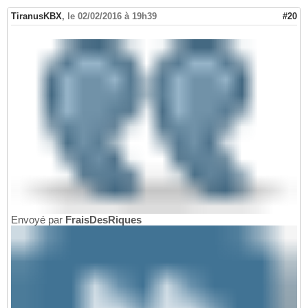
TiranusKBX
,
le 02/02/2016 à 19h39
#20
Envoyé par
FraisDesRiques