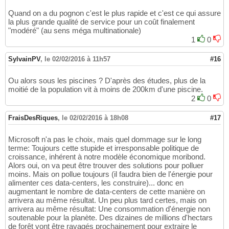
Quand on a du pognon c'est le plus rapide et c'est ce qui assure
la plus grande qualité de service pour un coût finalement
"modéré" (au sens méga multinationale)
1
0
SylvainPV
,
le 02/02/2016 à 11h57
#16
Ou alors sous les piscines ? D'après des études, plus de la
moitié de la population vit à moins de 200km d'une piscine.
2
0
FraisDesRiques
,
le 02/02/2016 à 18h08
#17
Microsoft n'a pas le choix, mais quel dommage sur le long
terme: Toujours cette stupide et irresponsable politique de
croissance, inhérent à notre modèle économique moribond.
Alors oui, on va peut être trouver des solutions pour polluer
moins. Mais on pollue toujours (il faudra bien de l'énergie pour
alimenter ces data-centers, les construire)... donc en
augmentant le nombre de data-centers de cette manière on
arrivera au même résultat. Un peu plus tard certes, mais on
arrivera au même résultat: Une consommation d'énergie non
soutenable pour la planète. Des dizaines de millions d'hectars
de forêt vont être ravagés prochainement pour extraire le