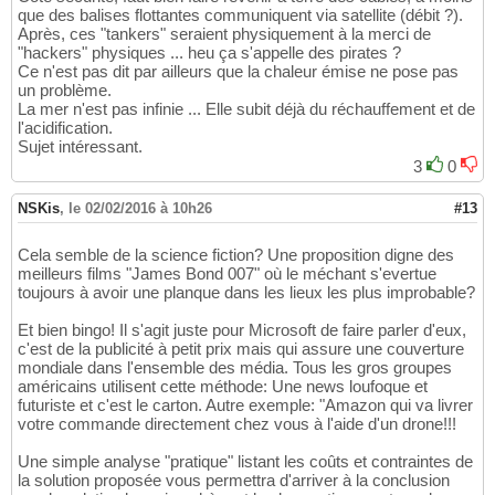
que des balises flottantes communiquent via satellite (débit ?).
Après, ces "tankers" seraient physiquement à la merci de
"hackers" physiques ... heu ça s'appelle des pirates ?
Ce n'est pas dit par ailleurs que la chaleur émise ne pose pas
un problème.
La mer n'est pas infinie ... Elle subit déjà du réchauffement et de
l'acidification.
Sujet intéressant.
3
0
NSKis
,
le 02/02/2016 à 10h26
#13
Cela semble de la science fiction? Une proposition digne des
meilleurs films "James Bond 007" où le méchant s'evertue
toujours à avoir une planque dans les lieux les plus improbable?
Et bien bingo! Il s'agit juste pour Microsoft de faire parler d'eux,
c'est de la publicité à petit prix mais qui assure une couverture
mondiale dans l'ensemble des média. Tous les gros groupes
américains utilisent cette méthode: Une news loufoque et
futuriste et c'est le carton. Autre exemple: "Amazon qui va livrer
votre commande directement chez vous à l'aide d'un drone!!!
Une simple analyse "pratique" listant les coûts et contraintes de
la solution proposée vous permettra d'arriver à la conclusion