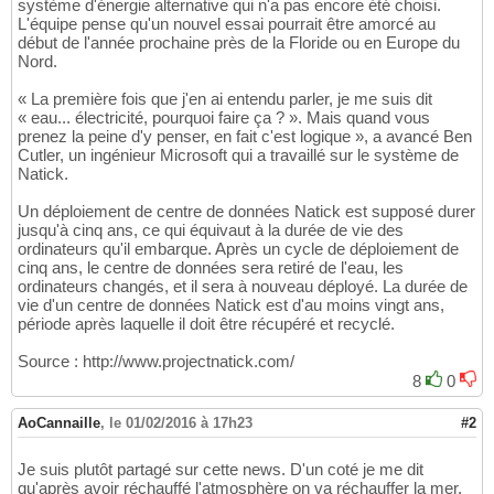
système d'énergie alternative qui n'a pas encore été choisi.
L'équipe pense qu'un nouvel essai pourrait être amorcé au
début de l'année prochaine près de la Floride ou en Europe du
Nord.
« La première fois que j'en ai entendu parler, je me suis dit
« eau... électricité, pourquoi faire ça ? ». Mais quand vous
prenez la peine d'y penser, en fait c'est logique », a avancé Ben
Cutler, un ingénieur Microsoft qui a travaillé sur le système de
Natick.
Un déploiement de centre de données Natick est supposé durer
jusqu'à cinq ans, ce qui équivaut à la durée de vie des
ordinateurs qu'il embarque. Après un cycle de déploiement de
cinq ans, le centre de données sera retiré de l'eau, les
ordinateurs changés, et il sera à nouveau déployé. La durée de
vie d'un centre de données Natick est d'au moins vingt ans,
période après laquelle il doit être récupéré et recyclé.
Source : http://www.projectnatick.com/
8
0
AoCannaille
,
le 01/02/2016 à 17h23
#2
Je suis plutôt partagé sur cette news. D'un coté je me dit
qu'après avoir réchauffé l'atmosphère on va réchauffer la mer.