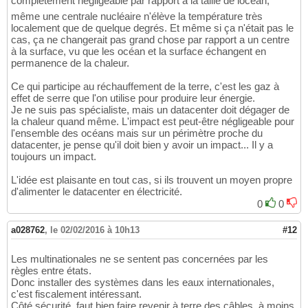
complètement négligeable par rapport à la taille de locéan,
même une centrale nucléaire n'élève la température très
localement que de quelque degrés. Et même si ça n'était pas le
cas, ça ne changerait pas grand chose par rapport a un centre
à la surface, vu que les océan et la surface échangent en
permanence de la chaleur.
Ce qui participe au réchauffement de la terre, c'est les gaz à
effet de serre que l'on utilise pour produire leur énergie.
Je ne suis pas spécialiste, mais un datacenter doit dégager de
la chaleur quand même. L'impact est peut-être négligeable pour
l'ensemble des océans mais sur un périmètre proche du
datacenter, je pense qu'il doit bien y avoir un impact... Il y a
toujours un impact.
L'idée est plaisante en tout cas, si ils trouvent un moyen propre
d'alimenter le datacenter en électricité.
0
0
a028762
,
le 02/02/2016 à 10h13
#12
Les multinationales ne se sentent pas concernées par les
règles entre états.
Donc installer des systèmes dans les eaux internationales,
c'est fiscalement intéressant.
Côté sécurité, faut bien faire revenir à terre des câbles, à moins