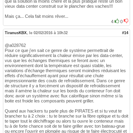
que la solution la moins chère et la plus pratique reste un bon
vieux data center construit sur le plancher des vaches!!!
Mais ça... Cela fait moins rêver...
4
0
TiranusKBX
,
le 02/02/2016 à 10h32
#14
@a028762
Pour ce que j'en sait ce genre de système permettrait de
réduire significativement la chaleur émise par les data-center,
vus que les échanges thermiques se feront avec un
environnement dont la température est quasi stable, les
variations d'échange thermiques seront moindres réduisant les
effets d'échauffement ayant pour résultat une chute
impressionnante des couts de refroidissement. Dans ce genre
de structure il y a forcément un dispositif de refroidissement
mais il amène la chaleur sur les bords du conteneur l'on doit
donc avoir un système avec flux calorifique sinon même si la
boite est froide les composants peuvent griller.
Quand aux hackers tu parle plus de PIRATES et si tu veut te
brancher tu à 2 choix : tu te branche sur la fibre optique et tu doit
te taper tout le déchiffrage ou alors tu ouvre le conteneur mais
tu à de forte chance soit de te faire griller avec ton bateau-grue
ou encore l'ouvrir en plongée au risque de te faire électrocuté et