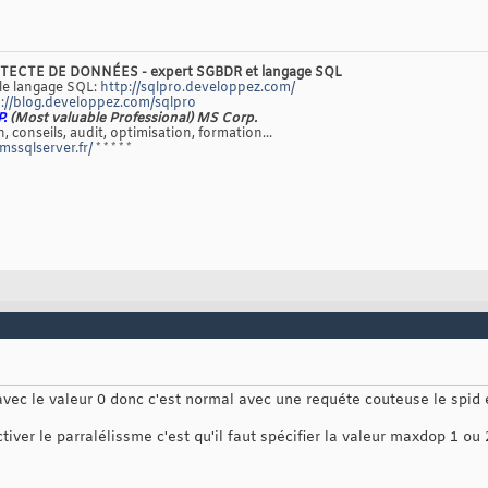
TECTE DE DONNÉES - expert SGBDR et langage SQL
 le langage SQL:
http://sqlpro.developpez.com/
://blog.developpez.com/sqlpro
P.
(Most valuable Professional) MS Corp.
, conseils, audit, optimisation, formation...
/mssqlserver.fr/
* * * * *
avec le valeur 0 donc c'est normal avec une requéte couteuse le spid 
iver le parralélissme c'est qu'il faut spécifier la valeur maxdop 1 ou 