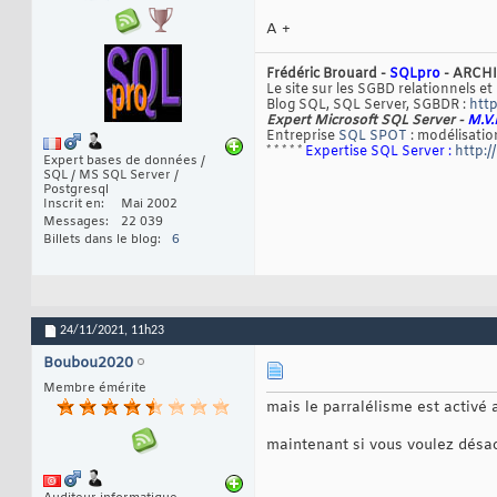
A +
Frédéric Brouard -
SQLpro
- ARCHI
Le site sur les SGBD relationnels et
Blog SQL, SQL Server, SGBDR :
http
Expert Microsoft SQL Server -
M.V.
Entreprise
SQL SPOT
: modélisation
* * * * *
Expertise SQL Server :
http:/
Expert bases de données /
SQL / MS SQL Server /
Postgresql
Inscrit en
Mai 2002
Messages
22 039
Billets dans le blog
6
24/11/2021,
11h23
Boubou2020
Membre émérite
mais le parralélisme est activé 
maintenant si vous voulez désact