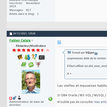
Auditeur informatique
Inscrit en
Novembre
2014
Messages
817
Billets dans le blog
2
24/11/2021,
12h36
Fabien Celaia
Rédacteur/Modérateur
Envoyé par
SQLpro
sysprocesses date de la version 
Il faut utiliser sys.dm_exec_se
A +
Les vieilles et mauvaises habitud
Sr DBA Oracle / MS-SQL / MySQL / 
Administrateur de base de
N'oublie pas de consulter
mes artic
données