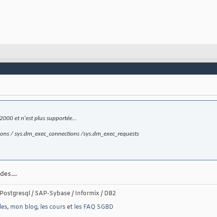
2000 et n'est plus supportée...
ssions / sys.dm_exec_connections /sys.dm_exec_requests
es....
Postgresql / SAP-Sybase / Informix / DB2
les
,
mon blog
,
les cours
et
les FAQ SGBD