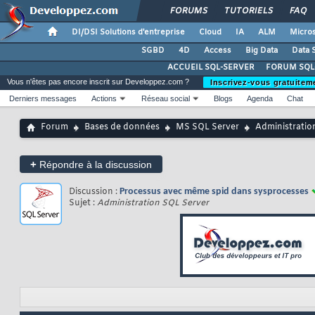
FORUMS
TUTORIELS
FAQ
DI/DSI Solutions d'entreprise
Cloud
IA
ALM
Micros
SGBD
4D
Access
Big Data
Data 
ACCUEIL SQL-SERVER
FORUM SQL
Vous n'êtes pas encore inscrit sur Developpez.com ?
Inscrivez-vous gratuitem
Derniers messages
Actions
Réseau social
Blogs
Agenda
Chat
Forum
Bases de données
MS SQL Server
Administratio
+
Répondre à la discussion
Discussion :
Processus avec même spid dans sysprocesses
Sujet :
Administration SQL Server