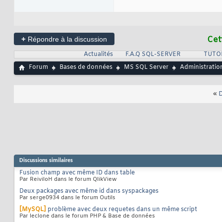
+
Cet
Répondre à la discussion
Actualités
F.A.Q SQL-SERVER
TUTO
Forum
Bases de données
MS SQL Server
Administratio
«
D
Discussions similaires
Fusion champ avec même ID dans table
Par ReiviloH dans le forum QlikView
Deux packages avec même id dans syspackages
Par serge0934 dans le forum Outils
[MySQL]
problème avec deux requetes dans un même script
Par leclone dans le forum PHP & Base de données