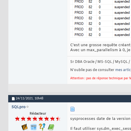
C'est une grosse requête créant
Avec un max_parallelism à 0, je 
Sr DBA Oracle / MS-SQL / MySQL / 
N'oublie pas de consulter
mes artic
Attention : pas de réponse technique par M
24/11/2021,
10h48
SQLpro
Rédacteur
sysprocesses date de la version 
Il faut utiliser sys.dm_exec_se