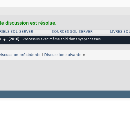
te discussion est résolue.
RIELS SQL-SERVER
SOURCES SQL-SERVER
LIVRES SQ
n
[2016]
Processus avec même spid dans sysprocesses
iscussion précédente
|
Discussion suivante
»