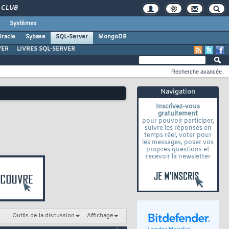
CLUB
Systèmes
racle
Sybase
SQL-Server
MongoDB
VER
LIVRES SQL-SERVER
Recherche avancée
Navigation
Inscrivez-vous
gratuitement
pour pouvoir participer,
suivre les réponses en
temps réel, voter pour
les messages, poser vos
propres questions et
recevoir la newsletter
Outils de la discussion
Affichage