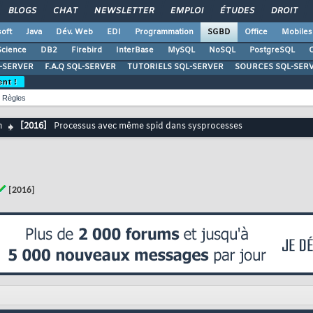
BLOGS
CHAT
NEWSLETTER
EMPLOI
ÉTUDES
DROIT
oft
Java
Dév. Web
EDI
Programmation
SGBD
Office
Mobiles
Science
DB2
Firebird
InterBase
MySQL
NoSQL
PostgreSQL
O
-SERVER
F.A.Q SQL-SERVER
TUTORIELS SQL-SERVER
SOURCES SQL-SER
ent !
Règles
n
[2016]
Processus avec même spid dans sysprocesses
[2016]