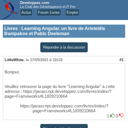
Developpez.com
Le Club des Développeurs et IT Pro
Actus
Forum Livres
Emploi
Livres
:
Learning Angular, un livre de Aristeidis
Bampakos et Pablo Deeleman
Répondre à la discussion
LittleWhite
,
le 17/05/2021 à 11h32
#1
Bonjour,
Veuillez retrouver la page du livre "Learning Angular" à cette
adresse : https://javascript.developpez.com/livres/index/?
page=Frameworks#L1839210664
https://javascript.developpez.com/livres/index/?
page=Frameworks#L1839210664
1
0