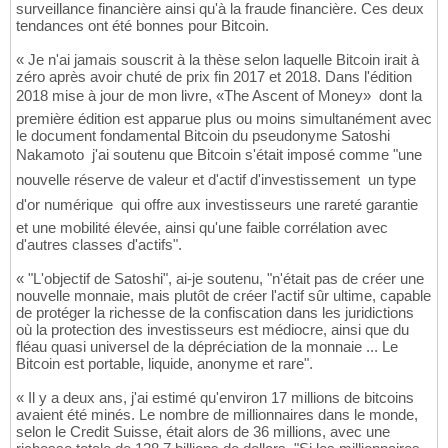
surveillance financière ainsi qu'à la fraude financière. Ces deux
tendances ont été bonnes pour Bitcoin.
« Je n'ai jamais souscrit à la thèse selon laquelle Bitcoin irait à
zéro après avoir chuté de prix fin 2017 et 2018. Dans l'édition
2018 mise à jour de mon livre, «The Ascent of Money»  dont la
première édition est apparue plus ou moins simultanément avec
le document fondamental Bitcoin du pseudonyme Satoshi
Nakamoto  j'ai soutenu que Bitcoin s'était imposé comme "une
nouvelle réserve de valeur et d'actif d'investissement  un type
d'or numérique  qui offre aux investisseurs une rareté garantie
et une mobilité élevée, ainsi qu'une faible corrélation avec
d'autres classes d'actifs".
« "L'objectif de Satoshi", ai-je soutenu, "n'était pas de créer une
nouvelle monnaie, mais plutôt de créer l'actif sûr ultime, capable
de protéger la richesse de la confiscation dans les juridictions
où la protection des investisseurs est médiocre, ainsi que du
fléau quasi universel de la dépréciation de la monnaie ... Le
Bitcoin est portable, liquide, anonyme et rare".
« Il y a deux ans, j'ai estimé qu'environ 17 millions de bitcoins
avaient été minés. Le nombre de millionnaires dans le monde,
selon le Credit Suisse, était alors de 36 millions, avec une