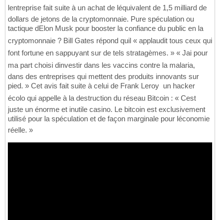
lentreprise fait suite à un achat de léquivalent de 1,5 milliard de
dollars de jetons de la cryptomonnaie. Pure spéculation ou
tactique dElon Musk pour booster la confiance du public en la
cryptomonnaie ? Bill Gates répond quil « applaudit tous ceux qui
font fortune en sappuyant sur de tels stratagèmes. » « Jai pour
ma part choisi dinvestir dans les vaccins contre la malaria,
dans des entreprises qui mettent des produits innovants sur
pied. » Cet avis fait suite à celui de Frank Leroy  un hacker
écolo qui appelle à la destruction du réseau Bitcoin : « Cest
juste un énorme et inutile casino. Le bitcoin est exclusivement
utilisé pour la spéculation et de façon marginale pour léconomie
réelle. »