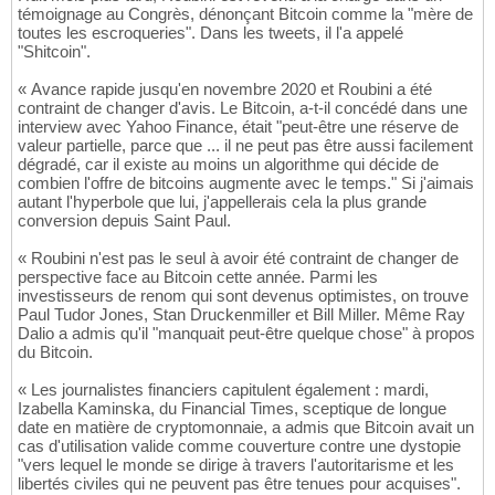
témoignage au Congrès, dénonçant Bitcoin comme la "mère de
toutes les escroqueries". Dans les tweets, il l'a appelé
"Shitcoin".
« Avance rapide jusqu'en novembre 2020 et Roubini a été
contraint de changer d'avis. Le Bitcoin, a-t-il concédé dans une
interview avec Yahoo Finance, était "peut-être une réserve de
valeur partielle, parce que ... il ne peut pas être aussi facilement
dégradé, car il existe au moins un algorithme qui décide de
combien l'offre de bitcoins augmente avec le temps." Si j'aimais
autant l'hyperbole que lui, j'appellerais cela la plus grande
conversion depuis Saint Paul.
« Roubini n'est pas le seul à avoir été contraint de changer de
perspective face au Bitcoin cette année. Parmi les
investisseurs de renom qui sont devenus optimistes, on trouve
Paul Tudor Jones, Stan Druckenmiller et Bill Miller. Même Ray
Dalio a admis qu'il "manquait peut-être quelque chose" à propos
du Bitcoin.
« Les journalistes financiers capitulent également : mardi,
Izabella Kaminska, du Financial Times, sceptique de longue
date en matière de cryptomonnaie, a admis que Bitcoin avait un
cas d'utilisation valide comme couverture contre une dystopie
"vers lequel le monde se dirige à travers l'autoritarisme et les
libertés civiles qui ne peuvent pas être tenues pour acquises".