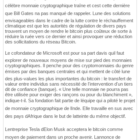
célèbre monnaie cryptographique traîne et cest cette dernière
que Bill Gates na pas manqué de rappeler. Lune des solutions
envisageables dans le cadre de la lutte contre le réchauffement
climatique est que les autorités de régulation de divers pays
trouvent un moyen de rendre le bitcoin plus coûteux de sorte à
réduire la ruée vers ce dernier et ainsi provoquer une réduction
des sollicitations du réseau Bitcoin.
Le cofondateur de Microsoft est pour sa part davis quil faut
explorer de nouveaux moyens de mise sur pied des monnaies
cryptographiques. Il penche pour des cryptomonnaies du genre
émises par des banques centrales et qui mettent de côté lune
des plus-values les plus importantes du bitcoin : le transfert de
valeur entre individus sans nécessité de l'intervention d'un tiers
dit de confiance (banque). « Une telle monnaie ne pourra pas
être utilisée pour exiger des rançons ou pour du blanchiment »,
indique-t-il. Sa fondation fait partie de léquipe qui a piloté le projet
de monnaie cryptographique de lInde. Elle travaille en sus avec
des pays dAfrique dans le but de latteinte du même objectif.
Lentreprise Tesla dElon Musk acceptera le bitcoin comme
moyen de paiement dans un proche avenir. Lannonce de