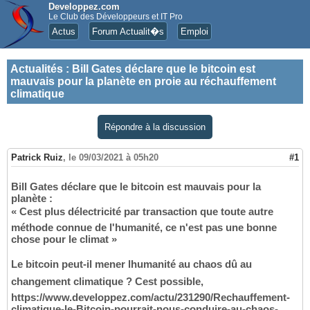
Developpez.com
Le Club des Développeurs et IT Pro
Actus
Forum Actualit�s
Emploi
Actualités
:
Bill Gates déclare que le bitcoin est
mauvais pour la planète en proie au réchauffement
climatique
Répondre à la discussion
Patrick Ruiz
,
le 09/03/2021 à 05h20
#1
Bill Gates déclare que le bitcoin est mauvais pour la
planète :
« Cest plus délectricité par transaction que toute autre
méthode connue de l'humanité, ce n'est pas une bonne
chose pour le climat »
Le bitcoin peut-il mener lhumanité au chaos dû au
changement climatique ? Cest possible,
https://www.developpez.com/actu/231290/Rechauffement-
climatique-le-Bitcoin-pourrait-nous-conduire-au-chaos-