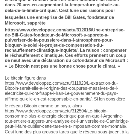
dans-20-ans-en-augmentant-la-temperature-globale-au-
dela-de-la-limite-critique/. Cest lune des raisons pour
lesquelles une entreprise de Bill Gates, fondateur de
Microsoft, sapprête
https://www.developpez.com/actu/312016/Une-entreprise-
de-Bill-Gates-fondateur-de-Microsoft-s-apprete-a-
pulveriser-de-la-poussiere-dans-l-atmosphere-pour-
bloquer-le-soleil-le-projet-de-compensation-du-
rechauffement-climatique-inquiete/. La raison : compenser
le réchauffement climatique. Ces efforts prennent un coup
de neuf avec une déclaration du cofondateur de Microsoft :
« Le Bitcoin nest pas une bonne chose pour le climat. »
Le bitcoin figure dans
https://www.developpez.com/actu/311823/L-extraction-du-
Bitcoin-serait-elle-a-l-origine-des-coupures-massives-de-l-
electricite-qui-ont-frappe-l-Iran-Le-gouvernement-du-pays-
affirme-qu-elle-en-est-responsable-en-partie/. Si lon considère
le réseau Bitcoin comme un pays, alors
https://www.developpez.com/actu/312504/Le-bitcoin-
consomme-plus-d-energie-electrique-par-an-que-l-Argentine-
tout-entiere-suggere-une-analyse-de-l-universite-de-Cambridge-
peut-il-faire-oublier-cette-tare-en-s-imposant-comme-monnaie/.
Cest lune des plus grosses tares que le réseau sous-jacent à la