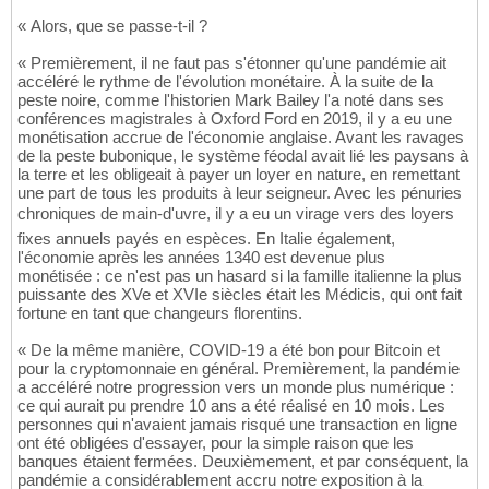
« Alors, que se passe-t-il ?
« Premièrement, il ne faut pas s'étonner qu'une pandémie ait
accéléré le rythme de l'évolution monétaire. À la suite de la
peste noire, comme l'historien Mark Bailey l'a noté dans ses
conférences magistrales à Oxford Ford en 2019, il y a eu une
monétisation accrue de l'économie anglaise. Avant les ravages
de la peste bubonique, le système féodal avait lié les paysans à
la terre et les obligeait à payer un loyer en nature, en remettant
une part de tous les produits à leur seigneur. Avec les pénuries
chroniques de main-d'uvre, il y a eu un virage vers des loyers
fixes annuels payés en espèces. En Italie également,
l'économie après les années 1340 est devenue plus
monétisée : ce n'est pas un hasard si la famille italienne la plus
puissante des XVe et XVIe siècles était les Médicis, qui ont fait
fortune en tant que changeurs florentins.
« De la même manière, COVID-19 a été bon pour Bitcoin et
pour la cryptomonnaie en général. Premièrement, la pandémie
a accéléré notre progression vers un monde plus numérique :
ce qui aurait pu prendre 10 ans a été réalisé en 10 mois. Les
personnes qui n'avaient jamais risqué une transaction en ligne
ont été obligées d'essayer, pour la simple raison que les
banques étaient fermées. Deuxièmement, et par conséquent, la
pandémie a considérablement accru notre exposition à la