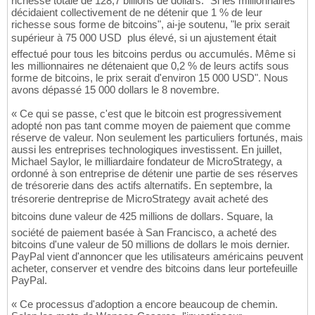
richesse totale de 128,7 billions de dollars. "Si les millionnaires
décidaient collectivement de ne détenir que 1 % de leur
richesse sous forme de bitcoins", ai-je soutenu, "le prix serait
supérieur à 75 000 USD  plus élevé, si un ajustement était
effectué pour tous les bitcoins perdus ou accumulés. Même si
les millionnaires ne détenaient que 0,2 % de leurs actifs sous
forme de bitcoins, le prix serait d'environ 15 000 USD". Nous
avons dépassé 15 000 dollars le 8 novembre.
« Ce qui se passe, c'est que le bitcoin est progressivement
adopté non pas tant comme moyen de paiement que comme
réserve de valeur. Non seulement les particuliers fortunés, mais
aussi les entreprises technologiques investissent. En juillet,
Michael Saylor, le milliardaire fondateur de MicroStrategy, a
ordonné à son entreprise de détenir une partie de ses réserves
de trésorerie dans des actifs alternatifs. En septembre, la
trésorerie dentreprise de MicroStrategy avait acheté des
bitcoins dune valeur de 425 millions de dollars. Square, la
société de paiement basée à San Francisco, a acheté des
bitcoins d'une valeur de 50 millions de dollars le mois dernier.
PayPal vient d'annoncer que les utilisateurs américains peuvent
acheter, conserver et vendre des bitcoins dans leur portefeuille
PayPal.
« Ce processus d'adoption a encore beaucoup de chemin.