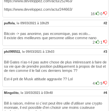
https://www.developpez.com/actu/252463/
https://www.developpez.com/actu/244663/
16
0
puffola
,
le 09/03/2021 à 10h29
#2
Bitcoin -> pas anonime, pas economique, pas ecolo...
Il existe des meilleures que personne utilise comme nano
2
1
phil995511
,
le 09/03/2021 à 13h03
#3
Bill Gates n'as-t-il pas autre chose de plus intéressant à faire de
sa vie que de prendre position publiquement à propos de tout et
de rien comme il le fait ces derniers temps ??
Est-il prit de Musk attitude aggravée ?? Lol
4
9
Mingolito
,
le 10/03/2021 à 03h40
#4
Bill à raison, même si c'est peut être utile d'utiliser une crypto
monnaie, il est possible d'en choisir une moins couteuse