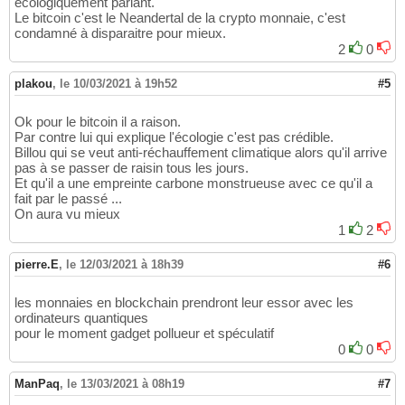
écologiquement parlant.
Le bitcoin c'est le Neandertal de la crypto monnaie, c'est
condamné à disparaitre pour mieux.
2
0
plakou
,
le 10/03/2021 à 19h52
#5
Ok pour le bitcoin il a raison.
Par contre lui qui explique l'écologie c'est pas crédible.
Billou qui se veut anti-réchauffement climatique alors qu'il arrive
pas à se passer de raisin tous les jours.
Et qu'il a une empreinte carbone monstrueuse avec ce qu'il a
fait par le passé ...
On aura vu mieux
1
2
pierre.E
,
le 12/03/2021 à 18h39
#6
les monnaies en blockchain prendront leur essor avec les
ordinateurs quantiques
pour le moment gadget pollueur et spéculatif
0
0
ManPaq
,
le 13/03/2021 à 08h19
#7