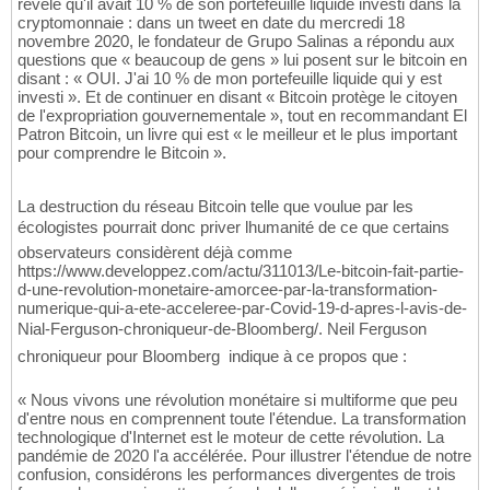
révélé qu'il avait 10 % de son portefeuille liquide investi dans la
cryptomonnaie : dans un tweet en date du mercredi 18
novembre 2020, le fondateur de Grupo Salinas a répondu aux
questions que « beaucoup de gens » lui posent sur le bitcoin en
disant : « OUI. J'ai 10 % de mon portefeuille liquide qui y est
investi ». Et de continuer en disant « Bitcoin protège le citoyen
de l'expropriation gouvernementale », tout en recommandant El
Patron Bitcoin, un livre qui est « le meilleur et le plus important
pour comprendre le Bitcoin ».
La destruction du réseau Bitcoin telle que voulue par les
écologistes pourrait donc priver lhumanité de ce que certains
observateurs considèrent déjà comme
https://www.developpez.com/actu/311013/Le-bitcoin-fait-partie-
d-une-revolution-monetaire-amorcee-par-la-transformation-
numerique-qui-a-ete-acceleree-par-Covid-19-d-apres-l-avis-de-
Nial-Ferguson-chroniqueur-de-Bloomberg/. Neil Ferguson 
chroniqueur pour Bloomberg  indique à ce propos que :
« Nous vivons une révolution monétaire si multiforme que peu
d'entre nous en comprennent toute l'étendue. La transformation
technologique d'Internet est le moteur de cette révolution. La
pandémie de 2020 l'a accélérée. Pour illustrer l'étendue de notre
confusion, considérons les performances divergentes de trois