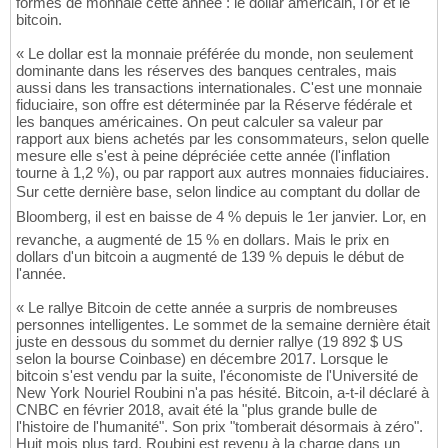
formes de monnaie cette année : le dollar américain, l'or et le
bitcoin.
« Le dollar est la monnaie préférée du monde, non seulement
dominante dans les réserves des banques centrales, mais
aussi dans les transactions internationales. C'est une monnaie
fiduciaire, son offre est déterminée par la Réserve fédérale et
les banques américaines. On peut calculer sa valeur par
rapport aux biens achetés par les consommateurs, selon quelle
mesure elle s'est à peine dépréciée cette année (l'inflation
tourne à 1,2 %), ou par rapport aux autres monnaies fiduciaires.
Sur cette dernière base, selon lindice au comptant du dollar de
Bloomberg, il est en baisse de 4 % depuis le 1er janvier. Lor, en
revanche, a augmenté de 15 % en dollars. Mais le prix en
dollars d'un bitcoin a augmenté de 139 % depuis le début de
l'année.
« Le rallye Bitcoin de cette année a surpris de nombreuses
personnes intelligentes. Le sommet de la semaine dernière était
juste en dessous du sommet du dernier rallye (19 892 $ US
selon la bourse Coinbase) en décembre 2017. Lorsque le
bitcoin s'est vendu par la suite, l'économiste de l'Université de
New York Nouriel Roubini n'a pas hésité. Bitcoin, a-t-il déclaré à
CNBC en février 2018, avait été la "plus grande bulle de
l'histoire de l'humanité". Son prix "tomberait désormais à zéro".
Huit mois plus tard, Roubini est revenu à la charge dans un