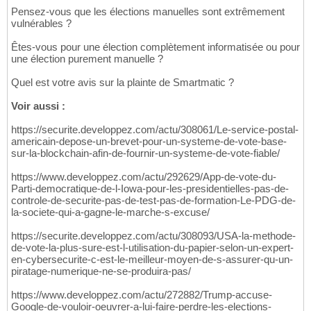
Pensez-vous que les élections manuelles sont extrêmement
vulnérables ?
Êtes-vous pour une élection complètement informatisée ou pour
une élection purement manuelle ?
Quel est votre avis sur la plainte de Smartmatic ?
Voir aussi :
https://securite.developpez.com/actu/308061/Le-service-postal-
americain-depose-un-brevet-pour-un-systeme-de-vote-base-
sur-la-blockchain-afin-de-fournir-un-systeme-de-vote-fiable/
https://www.developpez.com/actu/292629/App-de-vote-du-
Parti-democratique-de-l-Iowa-pour-les-presidentielles-pas-de-
controle-de-securite-pas-de-test-pas-de-formation-Le-PDG-de-
la-societe-qui-a-gagne-le-marche-s-excuse/
https://securite.developpez.com/actu/308093/USA-la-methode-
de-vote-la-plus-sure-est-l-utilisation-du-papier-selon-un-expert-
en-cybersecurite-c-est-le-meilleur-moyen-de-s-assurer-qu-un-
piratage-numerique-ne-se-produira-pas/
https://www.developpez.com/actu/272882/Trump-accuse-
Google-de-vouloir-oeuvrer-a-lui-faire-perdre-les-elections-