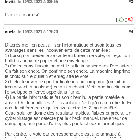
Invité
,
le 10/02/2021 à 08h55
#3
L'arroseur arrosé...
1
0
nucle
,
le 10/02/2021 à 13h20
#4
D'après moi, on peut utiliser l'informatique et avoir tous les
avantages sans les inconvénients de cette manière :
1) Lorsqu on présente sa carte au bureau de vote, on reçoit un
bulletin anonyme papier et une enveloppe.
2) On va dans l'isoloir, on met le bulletin papier dans l'ordinateur.
On fait son choix. On confirme son choix. La machine imprime
le choix sur le bulletin et enregistre le vote.
3) L'électeur vérifie que l'ordinateur a bien imprimé (ou fait un
trou devant, à analyser) ce qu'il a choisi. Mets son bulletin dans
l'enveloppe et l'enveloppe dans l'urne.
4) La partie informatique fait son chemin, la partie matérielle
aussi. On dépouille les 2. L'avantage c'est qu'on a un check. En
cas de différences significatives entre les 2, on enquête.
Cette solution donne des résultats rapides, fiables et précis. Un
cyberpiratage est détecté par le check manuel, une erreur de
comptage, une perte d'urne, etc.. par le check informatique.
Par contre, le vote par correspondance est une arnaque à