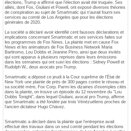
élections, Trump a affirmé que l'élection avait été truquée. Ses
alliés, dont Fox, Giuliani et Powell, ont exposé diverses théories
de conspiration au sujet de Smartmatic qui n'aurait fourni ses
services au comté de Los Angeles que pour les élections
générales de 2020.
La société a déclaré avoir identifié cent fausses déclarations et
implications concernant Smartmatic et ses services faites sur
les programmes de Fox News. La plainte met en cause Fox
News et les animateurs de Fox Business Network Maria
Bartiromo, Lou Dobbs et Jeanine Pirro, ainsi que deux invités
qui sont apparus à plusieurs reprises dans leurs émissions
dans les semaines qui ont suivi les élections : Sidney Powell et
Rudolph W., deux avocats pro-Trump.
Smartmatic a déposé ce jeudi à la Cour suprême de l'État de
New York une plainte de près de 300 pages contre le réseau et
sa société mère, Fox Corp. Parmi les dizaines d'exemples cités
dans la plainte, on trouve un épisode du 12 novembre du "Lou
Dobbs Tonight", dans lequel Giuliani, avocat pro-Trump, affirme
que Smartmatic a été fondée par trois Vénézuéliens proches de
l'ancien dictateur Hugo Chávez.
Smartmatic a déclaré dans la plainte que l'entreprise avait
effectué des travaux dans un seul comté pendant les élections