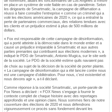
de novembre, aidant les fonctionnaires de Los Angeles à mettre
en place un système de vote fiable en cas de pandémie. Selon
les dirigeants de Smartmatic, la campagne de diffamation a
réussi à faire connaître l'entreprise « comme un criminel qui a
volé les élections américaines de 2020 », ce qui a entraîné la
perte de partenaires commerciaux, des relations tendues avec
les clients et un préjudice estimé à plus de 500 millions de
dollars.
« Fox est responsable de cette campagne de désinformation,
qui a porté atteinte à la démocratie dans le monde entier et a
causé un préjudice irréparable à Smartmatic et aux autres
parties prenantes qui contribuent aux élections modernes », a
indiqué le PDG de Smartmatic, Antonio Mugica, sur le site web
de la société. Le PDG de la société estime quils navaient pas
de choix au sujet de la décision de la société de porter plainte.
« La campagne de désinformation qui a été lancée contre nous
est une campagne d'oblitération. Pour nous, c'est existentiel et
nous devons agir », a-t-il déclaré.
Comme réponse à la société Smartmatic, un porte-parole de
Fox News a déclaré : « FOX News s'engage à fournir le
contexte complet de chaque histoire avec des reportages
approfondis et une opinion claire. Nous sommes fiers de notre
couverture des élections de 2020 et nous défendrons
vigoureusement ce procès sans fondement devant les