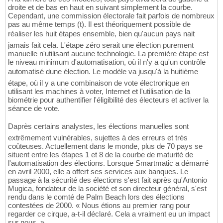
droite et de bas en haut en suivant simplement la courbe.
Cependant, une commission électorale fait parfois de nombreux
pas au même temps (t). Il est théoriquement possible de
réaliser les huit étapes ensemble, bien qu'aucun pays nait
jamais fait cela. L'étape zéro serait une élection purement
manuelle n'utilisant aucune technologie. La première étape est
le niveau minimum d'automatisation, où il n'y a qu'un contrôle
automatisé dune élection. Le modèle va jusqu'à la huitième
étape, où il y a une combinaison de vote électronique en
utilisant les machines à voter, Internet et l'utilisation de la
biométrie pour authentifier l'éligibilité des électeurs et activer la
séance de vote.
Daprès certains analystes, les élections manuelles sont
extrêmement vulnérables, sujettes à des erreurs et très
coûteuses. Actuellement dans le monde, plus de 70 pays se
situent entre les étapes 1 et 8 de la courbe de maturité de
l'automatisation des élections. Lorsque Smartmatic a démarré
en avril 2000, elle a offert ses services aux banques. Le
passage à la sécurité des élections s'est fait après qu'Antonio
Mugica, fondateur de la société et son directeur général, s'est
rendu dans le comté de Palm Beach lors des élections
contestées de 2000. « Nous étions au premier rang pour
regarder ce cirque, a-t-il déclaré. Cela a vraiment eu un impact
sur nous. »