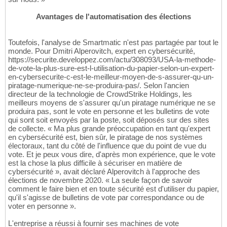
Avantages de l'automatisation des élections
Toutefois, l'analyse de Smartmatic n'est pas partagée par tout le
monde. Pour Dmitri Alperovitch, expert en cybersécurité,
https://securite.developpez.com/actu/308093/USA-la-methode-
de-vote-la-plus-sure-est-l-utilisation-du-papier-selon-un-expert-
en-cybersecurite-c-est-le-meilleur-moyen-de-s-assurer-qu-un-
piratage-numerique-ne-se-produira-pas/. Selon l'ancien
directeur de la technologie de CrowdStrike Holdings, les
meilleurs moyens de s'assurer qu'un piratage numérique ne se
produira pas, sont le vote en personne et les bulletins de vote
qui sont soit envoyés par la poste, soit déposés sur des sites
de collecte. « Ma plus grande préoccupation en tant qu'expert
en cybersécurité est, bien sûr, le piratage de nos systèmes
électoraux, tant du côté de l'influence que du point de vue du
vote. Et je peux vous dire, d'après mon expérience, que le vote
est la chose la plus difficile à sécuriser en matière de
cybersécurité », avait déclaré Alperovitch à l'approche des
élections de novembre 2020. « La seule façon de savoir
comment le faire bien et en toute sécurité est d'utiliser du papier,
qu'il s'agisse de bulletins de vote par correspondance ou de
voter en personne ».
L'entreprise a réussi à fournir ses machines de vote