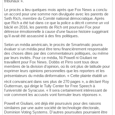
tribunaux ».
Le procès a lieu quelques mois après que Fox News a conclu
un accord pour une somme non divulguée avec les parents de
Seth Rich, membre du Comité national démocratique. Après
que Rich a été tué dans ce que la police a décrit comme un vol
bâclé en 2016, les parents de Rich ont poursuivi Fox pour
détresse émotionnelle à cause d'une fausse histoire suggérant
qu'il avait été assassiné à des fins politiques.
Selon un média américain, le procès de Smartmatic pourra
évaluer si un média peut être tenu financièrement responsable
des choses dites par des commentateurs politiques, ou même
par leurs invités. Pour ce média, Ni Powell ni Giuliani ne
travaillent pour Fox News. Dobbs et Pirro sont tous deux
membres de la division d'opinion, où ils ont plus de latitude pour
exprimer leurs opinions personnelles que les reporters et les
présentateurs du média dinformation. « Cette plainte établit un
récit convaincant dans ses plus de 270 pages », a déclaré Roy
Gutterman, qui dirige le Tully Center for Free Speech à
l'université de Syracuse. « Il sera certainement intéressant de
voir comment les accusés vont formuler leurs réponses ».
Powell et Giuliani, ont déjà été poursuivis pour des raisons
similaires par une autre société de technologie électorale,
Dominion Voting Systems. D'autres poursuites pourraient être