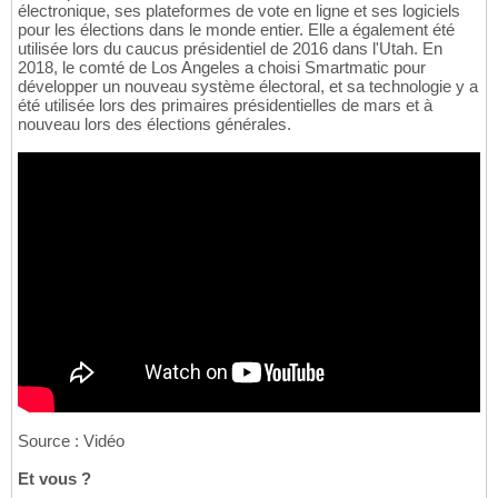
électronique, ses plateformes de vote en ligne et ses logiciels
pour les élections dans le monde entier. Elle a également été
utilisée lors du caucus présidentiel de 2016 dans l'Utah. En
2018, le comté de Los Angeles a choisi Smartmatic pour
développer un nouveau système électoral, et sa technologie y a
été utilisée lors des primaires présidentielles de mars et à
nouveau lors des élections générales.
Source : Vidéo
Et vous ?