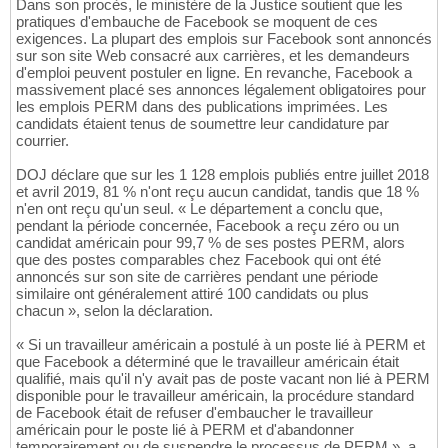
Dans son procès, le ministère de la Justice soutient que les
pratiques d'embauche de Facebook se moquent de ces
exigences. La plupart des emplois sur Facebook sont annoncés
sur son site Web consacré aux carrières, et les demandeurs
d'emploi peuvent postuler en ligne. En revanche, Facebook a
massivement placé ses annonces légalement obligatoires pour
les emplois PERM dans des publications imprimées. Les
candidats étaient tenus de soumettre leur candidature par
courrier.
DOJ déclare que sur les 1 128 emplois publiés entre juillet 2018
et avril 2019, 81 % n'ont reçu aucun candidat, tandis que 18 %
n'en ont reçu qu'un seul. « Le département a conclu que,
pendant la période concernée, Facebook a reçu zéro ou un
candidat américain pour 99,7 % de ses postes PERM, alors
que des postes comparables chez Facebook qui ont été
annoncés sur son site de carrières pendant une période
similaire ont généralement attiré 100 candidats ou plus
chacun », selon la déclaration.
« Si un travailleur américain a postulé à un poste lié à PERM et
que Facebook a déterminé que le travailleur américain était
qualifié, mais qu'il n'y avait pas de poste vacant non lié à PERM
disponible pour le travailleur américain, la procédure standard
de Facebook était de refuser d'embaucher le travailleur
américain pour le poste lié à PERM et d'abandonner
temporairement ou de suspendre le processus de PERM », a