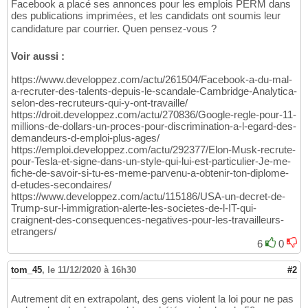
Facebook a placé ses annonces pour les emplois PERM dans
des publications imprimées, et les candidats ont soumis leur
candidature par courrier. Quen pensez-vous ?
Voir aussi :
https://www.developpez.com/actu/261504/Facebook-a-du-mal-
a-recruter-des-talents-depuis-le-scandale-Cambridge-Analytica-
selon-des-recruteurs-qui-y-ont-travaille/
https://droit.developpez.com/actu/270836/Google-regle-pour-11-
millions-de-dollars-un-proces-pour-discrimination-a-l-egard-des-
demandeurs-d-emploi-plus-ages/
https://emploi.developpez.com/actu/292377/Elon-Musk-recrute-
pour-Tesla-et-signe-dans-un-style-qui-lui-est-particulier-Je-me-
fiche-de-savoir-si-tu-es-meme-parvenu-a-obtenir-ton-diplome-
d-etudes-secondaires/
https://www.developpez.com/actu/115186/USA-un-decret-de-
Trump-sur-l-immigration-alerte-les-societes-de-l-IT-qui-
craignent-des-consequences-negatives-pour-les-travailleurs-
etrangers/
6
0
tom_45
,
le 11/12/2020 à 16h30
#2
Autrement dit en extrapolant, des gens violent la loi pour ne pas