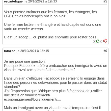
escartefigue
,
le 20/10/2021 à 12h33
#5
Vous pensez vraiment que les femmes, les étrangers, les
LGBT et les handicapés ont le pouvoir
Une femme lesbienne étrangère et handicapée est donc une
sorte de
wonder woman
C'est un scoop ... ou plutôt une énormité pour rester poli !
0
0
totozor
,
le 20/10/2021 à 13h15
#6
Je me pose une question:
Pourquoi Facebook préfère embaucher des immigrants avec un
visa de travail temporaire à des américains?
Dans un élan d'éthiques Facebook se seraient ils engagé dans
l'aide des personnes défavorisées pour le passer dans un statut
standard?
J'ai l'impression que l'éthique sert plus à facebook de justifier
une décision financièrement/
économiquement/logistiquement/....
Mais un immigrant avec un visa de travail temporaire n'est il