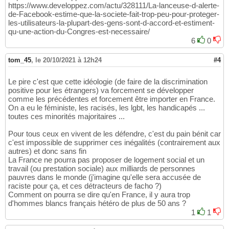
https://www.developpez.com/actu/328111/La-lanceuse-d-alerte-
de-Facebook-estime-que-la-societe-fait-trop-peu-pour-proteger-
les-utilisateurs-la-plupart-des-gens-sont-d-accord-et-estiment-
qu-une-action-du-Congres-est-necessaire/
6
0
tom_45
,
le 20/10/2021 à 12h24
#4
Le pire c'est que cette idéologie (de faire de la discrimination
positive pour les étrangers) va forcement se développer
comme les précédentes et forcement être importer en France.
On a eu le féministe, les racisés, les lgbt, les handicapés ...
toutes ces minorités majoritaires ...
Pour tous ceux en vivent de les défendre, c'est du pain bénit car
c'est impossible de supprimer ces inégalités (contrairement aux
autres) et donc sans fin
La France ne pourra pas proposer de logement social et un
travail (ou prestation sociale) aux milliards de personnes
pauvres dans le monde (j'imagine qu'elle sera accusée de
raciste pour ça, et ces détracteurs de facho ?)
Comment on pourra se dire qu'en France, il y aura trop
d'hommes blancs français hétéro de plus de 50 ans ?
1
1