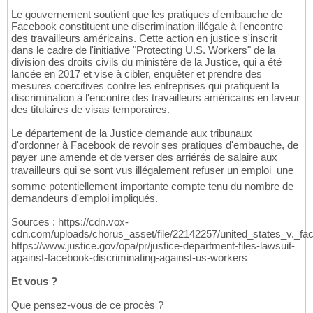
Le gouvernement soutient que les pratiques d'embauche de
Facebook constituent une discrimination illégale à l'encontre
des travailleurs américains. Cette action en justice s'inscrit
dans le cadre de l'initiative "Protecting U.S. Workers" de la
division des droits civils du ministère de la Justice, qui a été
lancée en 2017 et vise à cibler, enquêter et prendre des
mesures coercitives contre les entreprises qui pratiquent la
discrimination à l'encontre des travailleurs américains en faveur
des titulaires de visas temporaires.
Le département de la Justice demande aux tribunaux
d'ordonner à Facebook de revoir ses pratiques d'embauche, de
payer une amende et de verser des arriérés de salaire aux
travailleurs qui se sont vus illégalement refuser un emploi  une
somme potentiellement importante compte tenu du nombre de
demandeurs d'emploi impliqués.
Sources : https://cdn.vox-
cdn.com/uploads/chorus_asset/file/22142257/united_states_v._fa
https://www.justice.gov/opa/pr/justice-department-files-lawsuit-
against-facebook-discriminating-against-us-workers
Et vous ?
Que pensez-vous de ce procès ?