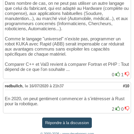
Dans nombre de cas, on ne peut pas utiliser un autre langage
que celui du fabricant, qui est adapté au Hardware (complète ou
compense), aux applications habituelles (Soudure,
manutention...), au marché visé (Automobile, médical...), et aux
programmeurs concernés (Informaticiens, Chercheurs,
roboticiens, Automaticiens...).
Comme le langage "universel" n'existe pas, programmer un
robot KUKA avec Rapid (ABB) serait impensable car réduirait
aux avantages communs sans exploiter les capacités
spécifiques de chaque matériel.
Comparer C++ et Val3 revient à comparer Fortran et PHP : Tout
dépend de ce que l'on souhaite ...
0
1
redbullch
,
le 16/07/2020 à 21h37
#10
En 2020, on peut gentiment commencer à s'intéresser à Rust
pour la robotique.
2
0
Répondre à la discussion
© 2000-2026 - www.developpez.com