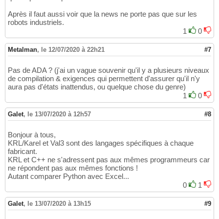
Après il faut aussi voir que la news ne porte pas que sur les
robots industriels.
1
0
Metalman
,
le 12/07/2020 à 22h21
#7
Pas de ADA ? (j'ai un vague souvenir qu'il y a plusieurs niveaux
de compilation & exigences qui permettent d'assurer qu'il n'y
aura pas d'états inattendus, ou quelque chose du genre)
1
0
Galet
,
le 13/07/2020 à 12h57
#8
Bonjour à tous,
KRL/Karel et Val3 sont des langages spécifiques à chaque
fabricant.
KRL et C++ ne s'adressent pas aux mêmes programmeurs car
ne répondent pas aux mêmes fonctions !
Autant comparer Python avec Excel...
0
1
Galet
,
le 13/07/2020 à 13h15
#9