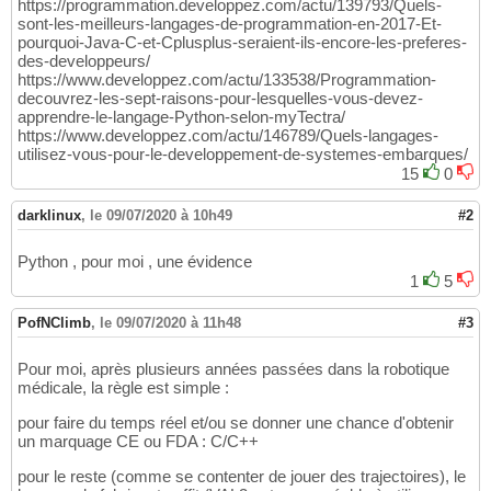
https://programmation.developpez.com/actu/139793/Quels-
sont-les-meilleurs-langages-de-programmation-en-2017-Et-
pourquoi-Java-C-et-Cplusplus-seraient-ils-encore-les-preferes-
des-developpeurs/
https://www.developpez.com/actu/133538/Programmation-
decouvrez-les-sept-raisons-pour-lesquelles-vous-devez-
apprendre-le-langage-Python-selon-myTectra/
https://www.developpez.com/actu/146789/Quels-langages-
utilisez-vous-pour-le-developpement-de-systemes-embarques/
15
0
darklinux
,
le 09/07/2020 à 10h49
#2
Python , pour moi , une évidence
1
5
PofNClimb
,
le 09/07/2020 à 11h48
#3
Pour moi, après plusieurs années passées dans la robotique
médicale, la règle est simple :
pour faire du temps réel et/ou se donner une chance d'obtenir
un marquage CE ou FDA : C/C++
pour le reste (comme se contenter de jouer des trajectoires), le