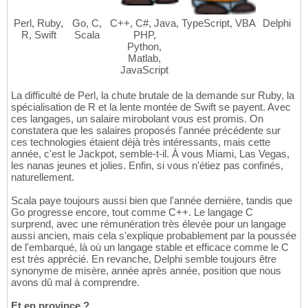
Perl, Ruby,
Go, C,
C++, C#, Java,
TypeScript, VBA
Delphi
R, Swift
Scala
PHP,
Python,
Matlab,
JavaScript
La difficulté de Perl, la chute brutale de la demande sur Ruby, la
spécialisation de R et la lente montée de Swift se payent. Avec
ces langages, un salaire mirobolant vous est promis. On
constatera que les salaires proposés l'année précédente sur
ces technologies étaient déjà très intéressants, mais cette
année, c'est le Jackpot, semble-t-il. À vous Miami, Las Vegas,
les nanas jeunes et jolies. Enfin, si vous n'étiez pas confinés,
naturellement.
Scala paye toujours aussi bien que l'année dernière, tandis que
Go progresse encore, tout comme C++. Le langage C
surprend, avec une rémunération très élevée pour un langage
aussi ancien, mais cela s'explique probablement par la poussée
de l'embarqué, là où un langage stable et efficace comme le C
est très apprécié. En revanche, Delphi semble toujours être
synonyme de misère, année après année, position que nous
avons dû mal à comprendre.
Et en province ?