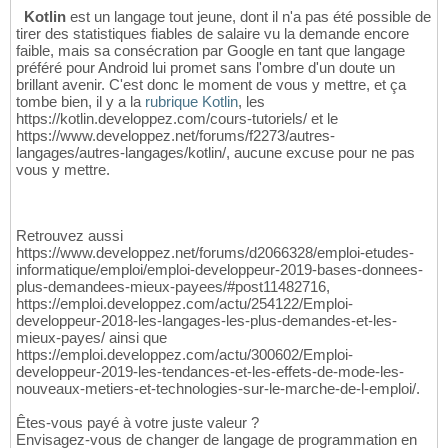
Kotlin
est un langage tout jeune, dont il n'a pas été possible de
tirer des statistiques fiables de salaire vu la demande encore
faible, mais sa consécration par Google en tant que langage
préféré pour Android lui promet sans l'ombre d'un doute un
brillant avenir. C'est donc le moment de vous y mettre, et ça
tombe bien, il y a la
rubrique Kotlin
, les
https://kotlin.developpez.com/cours-tutoriels/ et le
https://www.developpez.net/forums/f2273/autres-
langages/autres-langages/kotlin/, aucune excuse pour ne pas
vous y mettre.
Retrouvez aussi
https://www.developpez.net/forums/d2066328/emploi-etudes-
informatique/emploi/emploi-developpeur-2019-bases-donnees-
plus-demandees-mieux-payees/#post11482716,
https://emploi.developpez.com/actu/254122/Emploi-
developpeur-2018-les-langages-les-plus-demandes-et-les-
mieux-payes/ ainsi que
https://emploi.developpez.com/actu/300602/Emploi-
developpeur-2019-les-tendances-et-les-effets-de-mode-les-
nouveaux-metiers-et-technologies-sur-le-marche-de-l-emploi/.
Êtes-vous payé à votre juste valeur ?
Envisagez-vous de changer de langage de programmation en