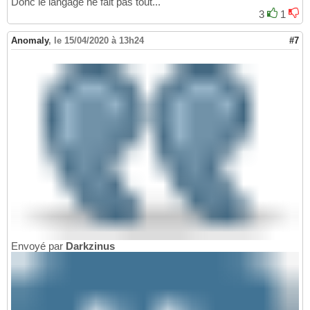
Donc le langage ne fait pas tout...
3
1
Anomaly
,
le 15/04/2020 à 13h24
#7
Envoyé par
Darkzinus