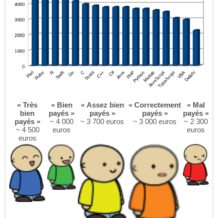
« Très
« Bien
« Assez bien
« Correctement
« Mal
bien
payés »
payés »
payés »
payés »
payés »
~ 4 000
~ 3 700 euros
~ 3 000 euros
~ 2 300
~ 4 500
euros
euros
euros