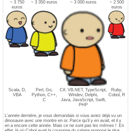
~ 3 750
~ 3 350 euros
~ 3 000 euros
~ 2 500
euros
euros
Scala, D,
Perl, Go,
C#, VB.NET, TypeScript,
Ruby,
VBA
Python, C++,
Windev, Delphi,
Cobol, R
C
Java, JavaScript, Swift,
PHP
L'année dernière, je vous demandais si vous aviez déjà vu un
dinosaure avec une montre en or. Parce qu'il y en avait, et il y
en a encore cette année. Mais ce ne sont pas les mêmes ! En
effet, là où Cobol avait la couronne du salaire proposé le plus