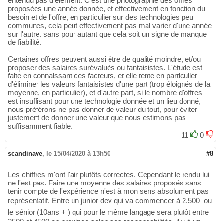
entendu pas d'élément. C'est une photographie des offres
proposées une année donnée, et effectivement en fonction du
besoin et de l'offre, en particulier sur des technologies peu
communes, cela peut effectivement pas mal varier d'une année
sur l'autre, sans pour autant que cela soit un signe de manque
de fiabilité.
Certaines offres peuvent aussi être de qualité moindre, et/ou
proposer des salaires surévalués ou fantaisistes. L'étude est
faite en connaissant ces facteurs, et elle tente en particulier
d'éliminer les valeurs fantaisistes d'une part (trop éloignés de la
moyenne, en particulier), et d'autre part, si le nombre d'offres
est insuffisant pour une technologie donnée et un lieu donné,
nous préférons ne pas donner de valeur du tout, pour éviter
justement de donner une valeur que nous estimons pas
suffisamment fiable.
11
0
scandinave
,
le 15/04/2020 à 13h50
#8
Les chiffres m'ont l'air plutôts correctes. Cependant le rendu lui
ne l'est pas. Faire une moyenne des salaires proposés sans
tenir compte de l'expérience n'est à mon sens absolument pas
représentatif. Entre un junior dev qui va commencer à 2.500  ou
le sénior (10ans + ) qui pour le même langage sera plutôt entre