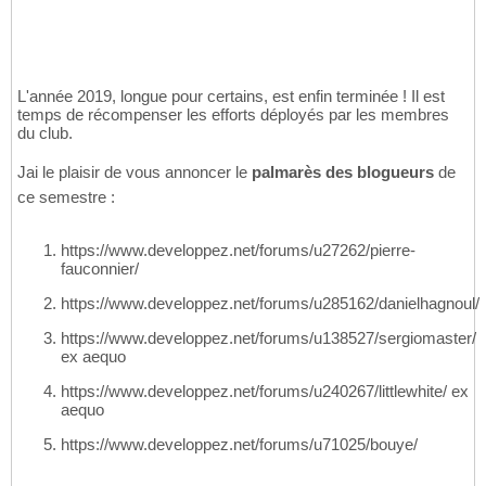
L'année 2019, longue pour certains, est enfin terminée ! Il est
temps de récompenser les efforts déployés par les membres
du club.
Jai le plaisir de vous annoncer le
palmarès des blogueurs
de
ce semestre :
https://www.developpez.net/forums/u27262/pierre-
fauconnier/
https://www.developpez.net/forums/u285162/danielhagnoul/
https://www.developpez.net/forums/u138527/sergiomaster/
ex aequo
https://www.developpez.net/forums/u240267/littlewhite/ ex
aequo
https://www.developpez.net/forums/u71025/bouye/