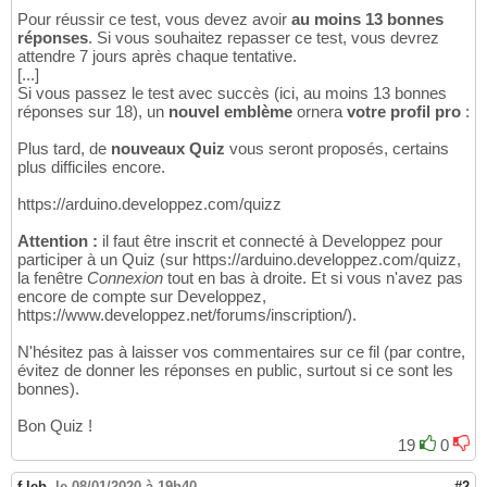
Pour réussir ce test, vous devez avoir
au moins 13 bonnes
réponses
. Si vous souhaitez repasser ce test, vous devrez
attendre 7 jours après chaque tentative.
[...]
Si vous passez le test avec succès (ici, au moins 13 bonnes
réponses sur 18), un
nouvel emblème
ornera
votre profil pro
:
Plus tard, de
nouveaux Quiz
vous seront proposés, certains
plus difficiles encore.
https://arduino.developpez.com/quizz
Attention :
il faut être inscrit et connecté à Developpez pour
participer à un Quiz (sur https://arduino.developpez.com/quizz,
la fenêtre
Connexion
tout en bas à droite. Et si vous n'avez pas
encore de compte sur Developpez,
https://www.developpez.net/forums/inscription/).
N'hésitez pas à laisser vos commentaires sur ce fil (par contre,
évitez de donner les réponses en public, surtout si ce sont les
bonnes).
Bon Quiz !
19
0
f-leb
,
le 08/01/2020 à 19h40
#2