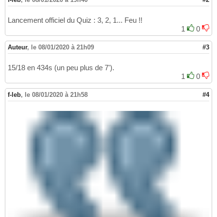
Lancement officiel du Quiz : 3, 2, 1... Feu !!
1
0
Auteur
,
le 08/01/2020 à 21h09
#3
15/18 en 434s (un peu plus de 7').
1
0
f-leb
,
le 08/01/2020 à 21h58
#4