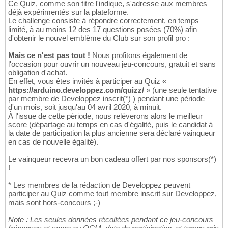
Ce Quiz, comme son titre l'indique, s'adresse aux membres
déjà expérimentés sur la plateforme.
Le challenge consiste à répondre correctement, en temps
limité, à au moins 12 des 17 questions posées (70%) afin
d'obtenir le nouvel emblème du Club sur son profil pro :
Mais ce n'est pas tout !
Nous profitons également de
l'occasion pour ouvrir un nouveau jeu-concours, gratuit et sans
obligation d'achat.
En effet, vous êtes invités à participer au Quiz «
https://arduino.developpez.com/quizz/
» (une seule tentative
par membre de Developpez inscrit(*) ) pendant une période
d'un mois, soit jusqu'au 04 avril 2020, à minuit.
À l'issue de cette période, nous relèverons alors le meilleur
score (départage au temps en cas d'égalité, puis le candidat à
la date de participation la plus ancienne sera déclaré vainqueur
en cas de nouvelle égalité).
Le vainqueur recevra un bon cadeau offert par nos sponsors(*)
!
* Les membres de la rédaction de Developpez peuvent
participer au Quiz comme tout membre inscrit sur Developpez,
mais sont hors-concours ;-)
Note : Les seules données récoltées pendant ce jeu-concours