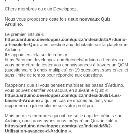
Chers membres du club Developpez,
Nous vous proposons cette fois
deux nouveaux Quiz
Arduino
.
Le premier, intitulé «
https://arduino.developpez.com/quizz/index/id/81/Arduino-
a-l-ecole-le-Quiz
» est destiné aux débutants sur la plateforme
Arduino.
Il s'appuie en cela sur le cours «
https://arduino.developpez.com/tutoriels/arduino-a-l-ecole/ » et
vous permettra de tester vos connaissances à travers un QCM
(questionnaire à choix multiples) en 19 questions, sans enjeu et
sans limite de temps pour répondre aux questions.
Rappelons que si vous pensez maîtriser les bases d'Arduino,
vous pouvez certifier vos acquis en suivant le Quiz «
https://arduino.developpez.com/quizz/index/id/68/1-Les-
bases-d-Arduino
» qui, en cas de succès au test, vous
rapportera un joli emblème sur votre profil pro .
Mais pour les membres qui ont passé le cap des débuts sur
Arduino, nous vous avons aussi préparé un Quiz intitulé «
https://arduino.developpez.com/quizz/index/id/69/2-
Utilisation-avancee-d-Arduino
».