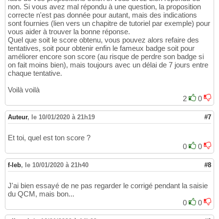
non. Si vous avez mal répondu à une question, la proposition
correcte n'est pas donnée pour autant, mais des indications
sont fournies (lien vers un chapitre de tutoriel par exemple) pour
vous aider à trouver la bonne réponse.
Quel que soit le score obtenu, vous pouvez alors refaire des
tentatives, soit pour obtenir enfin le fameux badge soit pour
améliorer encore son score (au risque de perdre son badge si
on fait moins bien), mais toujours avec un délai de 7 jours entre
chaque tentative.
Voilà voilà
2
0
Auteur
,
le 10/01/2020 à 21h19
#7
Et toi, quel est ton score ?
0
0
f-leb
,
le 10/01/2020 à 21h40
#8
J'ai bien essayé de ne pas regarder le corrigé pendant la saisie
du QCM, mais bon...
0
0