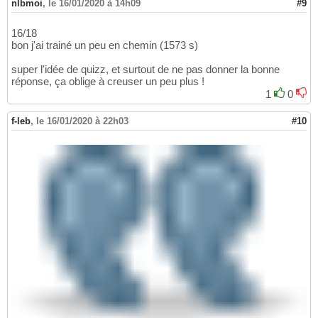
nlbmoi
,
le 16/01/2020 à 14h09
#9
16/18
bon j'ai trainé un peu en chemin (1573 s)
super l'idée de quizz, et surtout de ne pas donner la bonne
réponse, ça oblige à creuser un peu plus !
1
0
f-leb
,
le 16/01/2020 à 22h03
#10