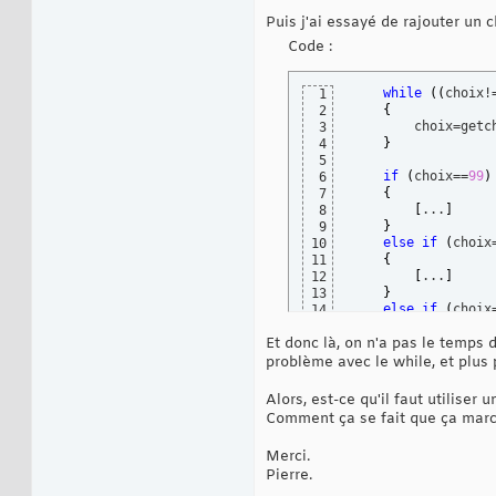
{
15
Puis j'ai essayé de rajouter un c
return
0
;

16
}
17
Code :
while
(
(
choix!
1
{
2
        choix=getc
3
}
4
5
if
(
choix==
99
)
6
{
7
[
...
]
8
}
9
else
if
(
choix
10
{
11
[
...
]
12
}
13
else
if
(
choix
14
{
15
Et donc là, on n'a pas le temps 
[
...
]
16
}
17
problème avec le while, et plus 
else
// quitte
18
{
19
Alors, est-ce qu'il faut utiliser u
return
0
;

20
Comment ça se fait que ça marche
}
21
Merci.
Pierre.