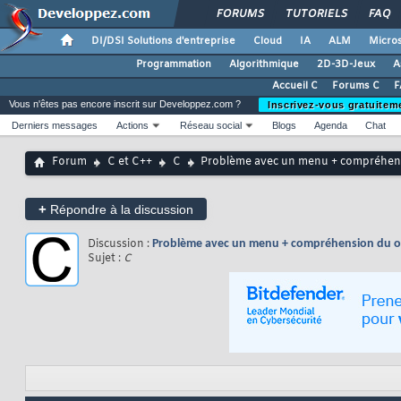
FORUMS
TUTORIELS
FAQ
DI/DSI Solutions d'entreprise
Cloud
IA
ALM
Micros
Programmation
Algorithmique
2D-3D-Jeux
A
Accueil C
Forums C
F
Vous n'êtes pas encore inscrit sur Developpez.com ?
Inscrivez-vous gratuitem
Derniers messages
Actions
Réseau social
Blogs
Agenda
Chat
Forum
C et C++
C
Problème avec un menu + compréhens
+
Répondre à la discussion
Discussion :
Problème avec un menu + compréhension du ou
Sujet :
C