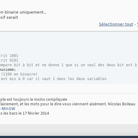
 en binaire uniquement...
sif serait
Sélectionner tout
-
crit 1001
crit 0101
ompare bit à bit et ne donne 1 que si un seul des deux bit est à
 (1100 en binaire)
 est mis à 0 car il vaut 1 dans les deux variables
mple est toujours la moins compliquée
clairement, et les mots pour le dire vous viennent aisément. Nicolas Boileau
ec MinGW
s les bacs le 17 février 2014