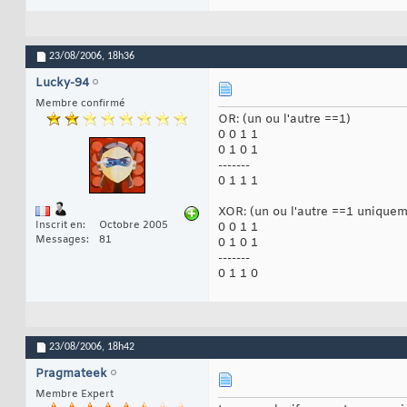
23/08/2006,
18h36
Lucky-94
Membre confirmé
OR: (un ou l'autre ==1)
0 0 1 1
0 1 0 1
-------
0 1 1 1
XOR: (un ou l'autre ==1 uniquem
Inscrit en
Octobre 2005
0 0 1 1
Messages
81
0 1 0 1
-------
0 1 1 0
23/08/2006,
18h42
Pragmateek
Membre Expert