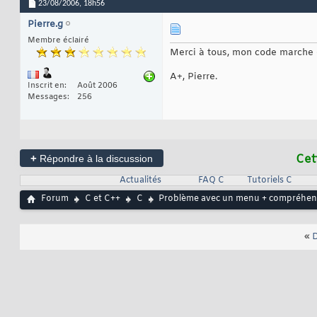
23/08/2006,
18h56
Pierre.g
Membre éclairé
Merci à tous, mon code marche et 
A+, Pierre.
Inscrit en
Août 2006
Messages
256
+
Cet
Répondre à la discussion
Actualités
FAQ C
Tutoriels C
Forum
C et C++
C
Problème avec un menu + compréhens
«
D