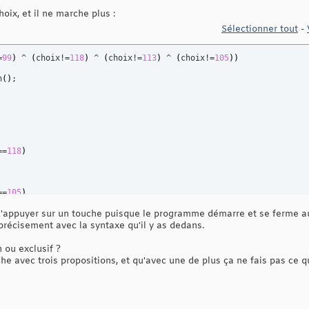
hoix, et il ne marche plus :
Sélectionner tout
-
=
99
)
 ^ 
(
choix!=
118
)
 ^ 
(
choix!=
113
)
 ^ 
(
choix!=
105
)
)
h
(
)
;

==
118
)
==
105
)
d'appuyer sur un touche puisque le programme démarre et se ferme auss
précisement avec la syntaxe qu'il y as dedans.
r
n ou exclusif ?
 avec trois propositions, et qu'avec une de plus ça ne fais pas ce q