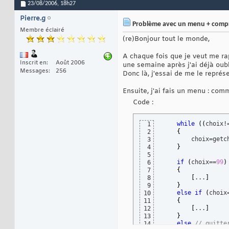
23/08/2006,
18h27
Pierre.g
Problème avec un menu + compr
Membre éclairé
(re)Bonjour tout le monde,
A chaque fois que je veut me rap
Inscrit en
Août 2006
une semaine après j'ai déjà oubli
Messages
256
Donc là, j'essai de me le représe
Ensuite, j'ai fais un menu : comme
Code :
while
(
(
choix!
1
{
2
        choix=getc
3
}
4
5
if
(
choix==
99
)
6
{
7
[
...
]
8
}
9
else
if
(
choix
10
{
11
[
...
]
12
}
13
else
// quitte
14