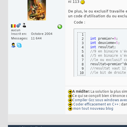
ni 113
De plus, le ou exclusif travaille
un code d'utilisation du ou exclu
Code :
aucun
Inscrit en
Octobre 2004
1
Messages
11 644
int
 premier=
9
2
int
 deuxieme=
5
3
int
4
//9 en binaire s'é
5
//5 en binaire s'é
6
//le ou exclusif c
7
8
//resultat vaut 12
9
//le bit de droite
10
A méditer:
La solution la plus si
Ce qui se conçoit bien s'énonce 
Compiler Gcc sous windows av
Coder efficacement en C++
: dan
mon tout nouveau blog