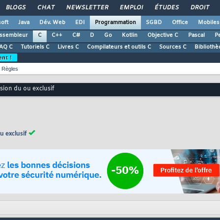
BLOGS
CHAT
NEWSLETTER
EMPLOI
ÉTUDES
DROIT
oft
Java
Dév. Web
EDI
Programmation
SGBD
Office
Mobiles
ssembleur
C
C++
C#
D
Go
Kotlin
Objective C
Pascal
Pe
AQ C
Tutoriels C
Livres C
Compilateurs et outils C
Sources C
Bibliothè
ent !
Règles
ion du ou exclusif
 exclusif