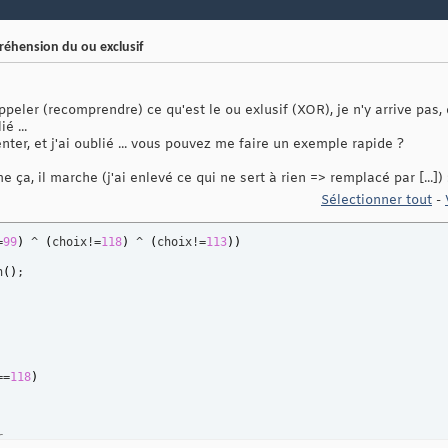
éhension du ou exclusif
peler (recomprendre) ce qu'est le ou exlusif (XOR), je n'y arrive pas,
é ...
nter, et j'ai oublié ... vous pouvez me faire un exemple rapide ?
 ça, il marche (j'ai enlevé ce qui ne sert à rien => remplacé par [...]) 
Sélectionner tout
-
=
99
)
 ^ 
(
choix!=
118
)
 ^ 
(
choix!=
113
)
)
h
(
)
;

==
118
)
r