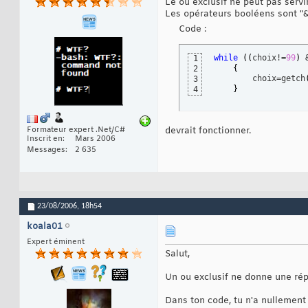
Le ou exclusif ne peut pas servi
Les opérateurs booléens sont "&&" 
Code :
while
(
(
choix!=
99
)
 
1
{
2
        choix=getch
3
}
4
Formateur expert .Net/C#
devrait fonctionner.
Inscrit en
Mars 2006
Messages
2 635
23/08/2006,
18h54
koala01
Expert éminent
Salut,
Un ou exclusif ne donne une répo
Dans ton code, tu n'a nullement b