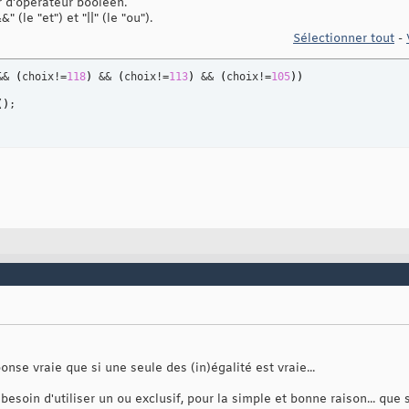
r d'opérateur booléen.
(le "et") et "||" (le "ou").
Sélectionner tout
-
&& 
(
choix!=
118
)
 && 
(
choix!=
113
)
 && 
(
choix!=
105
)
)
(
)
;

nse vraie que si une seule des (in)égalité est vraie...
esoin d'utiliser un ou exclusif, pour la simple et bonne raison... que s