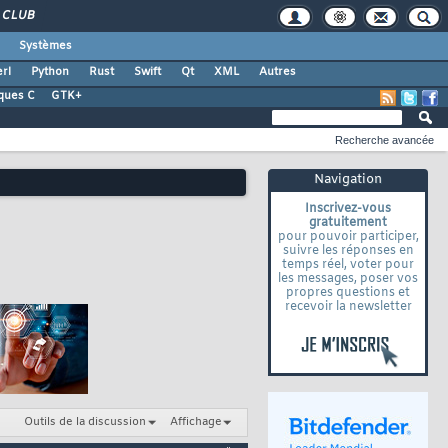
CLUB
Systèmes
rl
Python
Rust
Swift
Qt
XML
Autres
ques C
GTK+
Recherche avancée
Navigation
Inscrivez-vous
gratuitement
pour pouvoir participer,
suivre les réponses en
temps réel, voter pour
les messages, poser vos
propres questions et
recevoir la newsletter
Outils de la discussion
Affichage