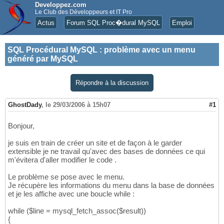
Developpez.com
Le Club des Développeurs et IT Pro
Actus
Forum SQL Proc�dural MySQL
Emploi
SQL Procédural MySQL
:
problème avec un menu
généré par MySQL
Répondre à la discussion
GhostDady
,
le 29/03/2006 à 15h07
#1
Bonjour,
je suis en train de créer un site et de façon à le garder
extensible je ne travail qu'avec des bases de données ce qui
m'évitera d'aller modifier le code .
Le problème se pose avec le menu.
Je récupère les informations du menu dans la base de données
et je les affiche avec une boucle while :
while ($line = mysql_fetch_assoc($result))
{