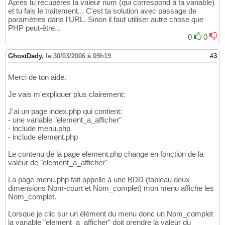
Après tu récupères la valeur num (qui correspond à ta variable)
et tu fais le traitement... C'est ta solution avec passage de
paramètres dans l'URL. Sinon il faut utiliser autre chose que
PHP peut-être...
0
0
GhostDady
,
le 30/03/2006 à 09h19
#3
Merci de ton aide.
Je vais m'expliquer plus clairement:
J'ai un page index.php qui contient:
- une variable "element_a_afficher"
- include menu.php
- include element.php
Le contenu de la page element.php change en fonction de la
valeur de "element_a_afficher"
La page menu.php fait appelle à une BDD (tableau deux
dimensions Nom-court et Nom_complet) mon menu affiche les
Nom_complet.
Lorsque je clic sur un élément du menu donc un Nom_complet
la variable "element_a_afficher" doit prendre la valeur du