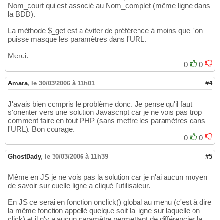
Nom_court qui est associé au Nom_complet (même ligne dans
la BDD).
La méthode $_get est a éviter de préférence à moins que l'on
puisse masque les paramètres dans l'URL.
Merci.
0
0
Amara
,
le 30/03/2006 à 11h01
#4
J'avais bien compris le problème donc. Je pense qu'il faut
s'orienter vers une solution Javascript car je ne vois pas trop
comment faire en tout PHP (sans mettre les paramètres dans
l'URL). Bon courage.
0
0
GhostDady
,
le 30/03/2006 à 11h39
#5
Même en JS je ne vois pas la solution car je n'ai aucun moyen
de savoir sur quelle ligne a cliqué l'utilisateur.
En JS ce serai en fonction onclick() global au menu (c'est à dire
la même fonction appellé quelque soit la ligne sur laquelle on
click) et il n'y a aucun paramètre permettant de différencier la