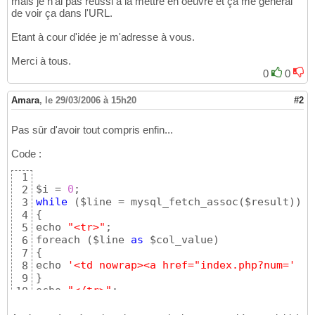
mais je n'ai pas réussi à la mettre en oeuvre et ça me génerai
de voir ça dans l'URL.
Etant à cour d'idée je m'adresse à vous.
Merci à tous.
0
0
Amara
,
le 29/03/2006 à 15h20
#2
Pas sûr d'avoir tout compris enfin...
Code :
1
$i = 
0
2
while
(
$line = mysql_fetch_assoc
(
$result
)
)
3
{
4
echo 
"<tr>"
; 

5
foreach 
(
$line 
as
 $col_value
)
6
{
7
echo 
'<td nowrap><a href="index.php?num='
 . 
8
}
9
echo 
"</tr>"
10
}
11