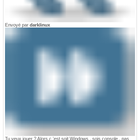
Envoyé par
darklinux
Tu veux jouer ? Alors c 'est soit Windows , sois console , pas