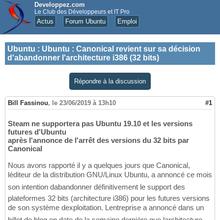
Developpez.com
Le Club des Développeurs et IT Pro
Actus
Forum Ubuntu
Emploi
Ubuntu
:
Ubuntu : Canonical revient sur sa décision
d'abandonner l'architecture i386 (32 bits)
Répondre à la discussion
Bill Fassinou
,
le 23/06/2019 à 13h10
#1
Steam ne supportera pas Ubuntu 19.10 et les versions
futures d'Ubuntu
après l'annonce de l'arrêt des versions du 32 bits par
Canonical
Nous avons rapporté il y a quelques jours que Canonical,
léditeur de la distribution GNU/Linux Ubuntu, a annoncé ce mois
son intention dabandonner définitivement le support des
plateformes 32 bits (architecture i386) pour les futures versions
de son système dexploitation. Lentreprise a annoncé dans un
billet de blog en date de la semaine dernière que larchitecture