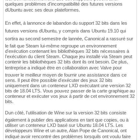
quelques problèmes d'incompatibilité des futures versions
dUbuntu avec ses deux plateformes.
En effet, à lannonce de labandon du support 32 bits dans les
futures versions dUbuntu, y compris dans Ubuntu 19.10 qui
sortira au second semestre de lannée, Canonical a rassuré sur
le fait que Steam lui-même regroupe un environnement
d'exécution contenant les bibliothèques 32 bits nécessaires à
l'exécution du client Steam. Chaque jeu installé via Steam peut
contenir les bibliothèques 32 bits dont ils ont besoin. De plus,
lentreprise a indiqué être en collaboration avec Valve pour
trouver le meilleur moyen de fournir une assistance dans ce
sens. Il peut être possible d'exécuter des jeux 32 bits
uniquement dans un conteneur LXD exécutant une version 32
bits de 18.04 LTS. Vous pouvez passer de la carte graphique au
conteneur et exécuter vos jeux à partir de cet environnement 32
bits.
Dun côté, l'utilisation de Wine sur la version 32 bits consiste
également à publier des applications en tant que copies, ou à
utiliser un conteneur LXD basé sur Ubuntu 18.04 LTS. Les
développeurs Wine et un autre, Alan Pope de Canonical, ont
indiqué avoir rencontré des problèmes lorsquils ont voulu faire