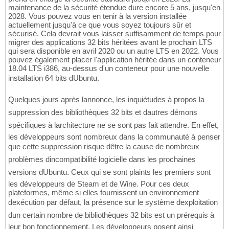
maintenance de la sécurité étendue dure encore 5 ans, jusqu'en
2028. Vous pouvez vous en tenir à la version installée
actuellement jusqu'à ce que vous soyez toujours sûr et
sécurisé. Cela devrait vous laisser suffisamment de temps pour
migrer des applications 32 bits héritées avant le prochain LTS
qui sera disponible en avril 2020 ou un autre LTS en 2022. Vous
pouvez également placer l'application héritée dans un conteneur
18.04 LTS i386, au-dessus d'un conteneur pour une nouvelle
installation 64 bits dUbuntu.
Quelques jours après lannonce, les inquiétudes à propos la
suppression des bibliothèques 32 bits et dautres démons
spécifiques à larchitecture ne se sont pas fait attendre. En effet,
les développeurs sont nombreux dans la communauté à penser
que cette suppression risque dêtre la cause de nombreux
problèmes dincompatibilité logicielle dans les prochaines
versions dUbuntu. Ceux qui se sont plaints les premiers sont
les développeurs de Steam et de Wine. Pour ces deux
plateformes, même si elles fournissent un environnement
dexécution par défaut, la présence sur le système dexploitation
dun certain nombre de bibliothèques 32 bits est un prérequis à
leur bon fonctionnement. Les développeurs posent ainsi