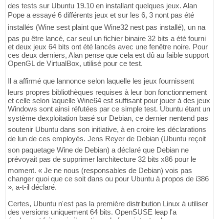
des tests sur Ubuntu 19.10 en installant quelques jeux. Alan
Pope a essayé 6 différents jeux et sur les 6, 3 nont pas été
installés (Wine sest plaint que Wine32 nest pas installé), un na
pas pu être lancé, car seul un fichier binaire 32 bits a été fourni
et deux jeux 64 bits ont été lancés avec une fenêtre noire. Pour
ces deux derniers, Alan pense que cela est dû au faible support
OpenGL de VirtualBox, utilisé pour ce test.
Il a affirmé que lannonce selon laquelle les jeux fournissent
leurs propres bibliothèques requises à leur bon fonctionnement
et celle selon laquelle Wine64 est suffisant pour jouer à des jeux
Windows sont ainsi réfutées par ce simple test. Ubuntu étant un
système dexploitation basé sur Debian, ce dernier nentend pas
soutenir Ubuntu dans son initiative, à en croire les déclarations
de lun de ces employés. Jens Reyer de Debian (Ubuntu reçoit
son paquetage Wine de Debian) a déclaré que Debian ne
prévoyait pas de supprimer larchitecture 32 bits x86 pour le
moment. « Je ne nous (responsables de Debian) vois pas
changer quoi que ce soit dans ou pour Ubuntu à propos de i386
», a-t-il déclaré.
Certes, Ubuntu n'est pas la première distribution Linux à utiliser
des versions uniquement 64 bits. OpenSUSE leap l'a