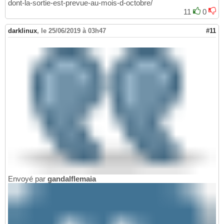
dont-la-sortie-est-prevue-au-mois-d-octobre/
11
0
darklinux
,
le 25/06/2019 à 03h47
#11
Envoyé par
gandalflemaia