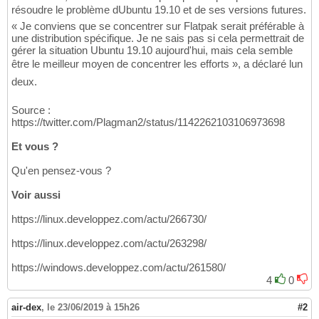
résoudre le problème dUbuntu 19.10 et de ses versions futures.
« Je conviens que se concentrer sur Flatpak serait préférable à
une distribution spécifique. Je ne sais pas si cela permettrait de
gérer la situation Ubuntu 19.10 aujourd'hui, mais cela semble
être le meilleur moyen de concentrer les efforts », a déclaré lun
deux.
Source :
https://twitter.com/Plagman2/status/1142262103106973698
Et vous ?
Qu'en pensez-vous ?
Voir aussi
https://linux.developpez.com/actu/266730/
https://linux.developpez.com/actu/263298/
https://windows.developpez.com/actu/261580/
4
0
air-dex
,
le 23/06/2019 à 15h26
#2