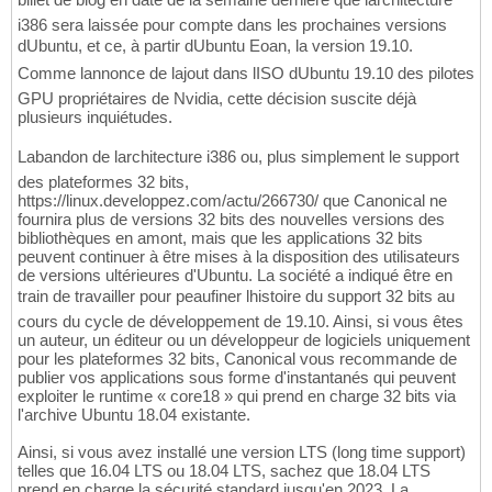
i386 sera laissée pour compte dans les prochaines versions
dUbuntu, et ce, à partir dUbuntu Eoan, la version 19.10.
Comme lannonce de lajout dans lISO dUbuntu 19.10 des pilotes
GPU propriétaires de Nvidia, cette décision suscite déjà
plusieurs inquiétudes.
Labandon de larchitecture i386 ou, plus simplement le support
des plateformes 32 bits,
https://linux.developpez.com/actu/266730/ que Canonical ne
fournira plus de versions 32 bits des nouvelles versions des
bibliothèques en amont, mais que les applications 32 bits
peuvent continuer à être mises à la disposition des utilisateurs
de versions ultérieures d'Ubuntu. La société a indiqué être en
train de travailler pour peaufiner lhistoire du support 32 bits au
cours du cycle de développement de 19.10. Ainsi, si vous êtes
un auteur, un éditeur ou un développeur de logiciels uniquement
pour les plateformes 32 bits, Canonical vous recommande de
publier vos applications sous forme d'instantanés qui peuvent
exploiter le runtime « core18 » qui prend en charge 32 bits via
l'archive Ubuntu 18.04 existante.
Ainsi, si vous avez installé une version LTS (long time support)
telles que 16.04 LTS ou 18.04 LTS, sachez que 18.04 LTS
prend en charge la sécurité standard jusqu'en 2023. La