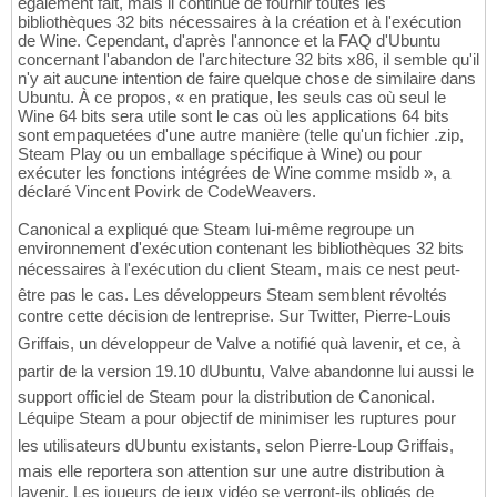
également fait, mais il continue de fournir toutes les
bibliothèques 32 bits nécessaires à la création et à l'exécution
de Wine. Cependant, d'après l'annonce et la FAQ d'Ubuntu
concernant l'abandon de l'architecture 32 bits x86, il semble qu'il
n'y ait aucune intention de faire quelque chose de similaire dans
Ubuntu. À ce propos, « en pratique, les seuls cas où seul le
Wine 64 bits sera utile sont le cas où les applications 64 bits
sont empaquetées d'une autre manière (telle qu'un fichier .zip,
Steam Play ou un emballage spécifique à Wine) ou pour
exécuter les fonctions intégrées de Wine comme msidb », a
déclaré Vincent Povirk de CodeWeavers.
Canonical a expliqué que Steam lui-même regroupe un
environnement d'exécution contenant les bibliothèques 32 bits
nécessaires à l'exécution du client Steam, mais ce nest peut-
être pas le cas. Les développeurs Steam semblent révoltés
contre cette décision de lentreprise. Sur Twitter, Pierre-Louis
Griffais, un développeur de Valve a notifié quà lavenir, et ce, à
partir de la version 19.10 dUbuntu, Valve abandonne lui aussi le
support officiel de Steam pour la distribution de Canonical.
Léquipe Steam a pour objectif de minimiser les ruptures pour
les utilisateurs dUbuntu existants, selon Pierre-Loup Griffais,
mais elle reportera son attention sur une autre distribution à
lavenir. Les joueurs de jeux vidéo se verront-ils obligés de