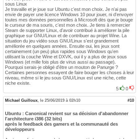
sous Linux
Je travaille et je joue sur Ubuntu c'est mon choix. Je n'ai pas
envie de payer une licence Windows 10 pour jouer, ni d'envoyer
toutes mes données personnelles à Microsoft dès que je bouge
le curseur de ma souris, c'est mon choix. Je tiens à remercier
Steam de supporter Linux, d'avoir contribué à améliorer la pile
graphique sur GNU/Linux et de contribuer au projet Wine. La
situation du jeu vidéo sous GNU/Linux s'est grandement
améliorée en quelques années. Ensuite oui, les jeux sont
certainement (un peu) plus rapides sous Windows qu'en
utilisant la couche Wine et DXVK, oui il y a plus de jeux sous
Windows (et mille fois plus de virus aussi au passage).
Pourquoi serais-je obligé d'être un mouton de Panurge ?
Certaines personnes essayent de faire bouger les choses à leur
niveau, même si le jeu sous GNU/Linux est une niche, cette
niche existe.
5
0
Michael Guilloux
,
le 25/06/2019 à 02h10
#10
Ubuntu : Canonical revient sur sa décision d'abandonner
l'architecture i386 (32 bits)
après le feedback des gamers et la communauté des
développeurs