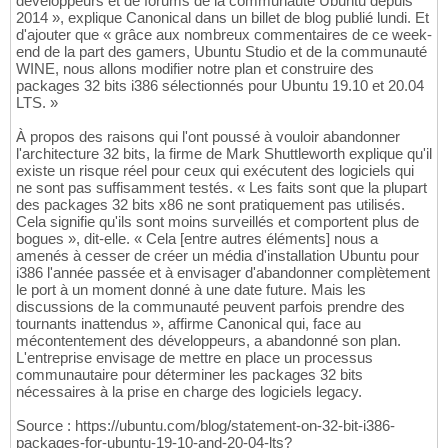
développeurs et de forums de la communauté Ubuntu depuis
2014 », explique Canonical dans un billet de blog publié lundi. Et
d'ajouter que « grâce aux nombreux commentaires de ce week-
end de la part des gamers, Ubuntu Studio et de la communauté
WINE, nous allons modifier notre plan et construire des
packages 32 bits i386 sélectionnés pour Ubuntu 19.10 et 20.04
LTS. »
À propos des raisons qui l'ont poussé à vouloir abandonner
l'architecture 32 bits, la firme de Mark Shuttleworth explique qu'il
existe un risque réel pour ceux qui exécutent des logiciels qui
ne sont pas suffisamment testés. « Les faits sont que la plupart
des packages 32 bits x86 ne sont pratiquement pas utilisés.
Cela signifie qu'ils sont moins surveillés et comportent plus de
bogues », dit-elle. « Cela [entre autres éléments] nous a
amenés à cesser de créer un média d'installation Ubuntu pour
i386 l'année passée et à envisager d'abandonner complètement
le port à un moment donné à une date future. Mais les
discussions de la communauté peuvent parfois prendre des
tournants inattendus », affirme Canonical qui, face au
mécontentement des développeurs, a abandonné son plan.
L'entreprise envisage de mettre en place un processus
communautaire pour déterminer les packages 32 bits
nécessaires à la prise en charge des logiciels legacy.
Source : https://ubuntu.com/blog/statement-on-32-bit-i386-
packages-for-ubuntu-19-10-and-20-04-lts?