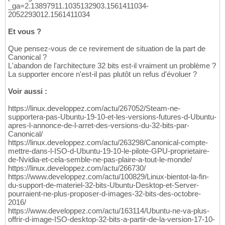
_ga=2.13897911.1035132903.1561411034-
2052293012.1561411034
Et vous ?
Que pensez-vous de ce revirement de situation de la part de
Canonical ?
L'abandon de l'architecture 32 bits est-il vraiment un problème ?
La supporter encore n'est-il pas plutôt un refus d'évoluer ?
Voir aussi :
https://linux.developpez.com/actu/267052/Steam-ne-
supportera-pas-Ubuntu-19-10-et-les-versions-futures-d-Ubuntu-
apres-l-annonce-de-l-arret-des-versions-du-32-bits-par-
Canonical/
https://linux.developpez.com/actu/263298/Canonical-compte-
mettre-dans-l-ISO-d-Ubuntu-19-10-le-pilote-GPU-proprietaire-
de-Nvidia-et-cela-semble-ne-pas-plaire-a-tout-le-monde/
https://linux.developpez.com/actu/266730/
https://www.developpez.com/actu/100829/Linux-bientot-la-fin-
du-support-de-materiel-32-bits-Ubuntu-Desktop-et-Server-
pourraient-ne-plus-proposer-d-images-32-bits-des-octobre-
2016/
https://www.developpez.com/actu/163114/Ubuntu-ne-va-plus-
offrir-d-image-ISO-desktop-32-bits-a-partir-de-la-version-17-10-