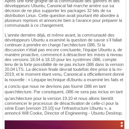
Après une forte grogne de la communauté des gamers et des
développeurs Ubuntu, Canonical fait marche arrière sur sa
décision de ne plus supporter les packages 32 bits de sa
distribution Linux. Cette question avait pourtant été abordée à
plusieurs reprises et annoncée bien à l'avance pour préparer la
communauté à ce changement.
L'année dernière déjà, et même avant, la communauté des
développeurs Ubuntu a examiné la question de savoir s'il fallait
continuer à prendre en charge l'architecture i386. Si la
discussion n'était pas encore concluante, l'équipe Ubuntu a, de
manière proactive, commencé à désactiver les mises à niveau
des versions 18.04 à 18.10 pour les systèmes i386, compte
tenu de la forte possibilité de ne pas inclure i386 dans la version
20.04 LTS. La décision finale devrait toutefois être prise à la mi-
2019, et le moment étant venu, Canonical a officiellement donné
la nouvelle : « Léquipe technique dUbuntu a examiné les faits et
a conclu que nous ne devrions pas fournir i386 en tant
quarchitecture. Par conséquent, i386 ne sera pas inclus en tant
qu'architecture pour la version 19.10 et nous allons bientôt
commencer le processus de désactivation de celle-ci pour la
série Eoan [version 19.10] sur l'infrastructure Ubuntu », a
annoncé Will Cooke, Director of Engineering - Ubuntu Desktop.