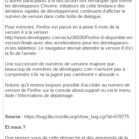
D'autres participants à la discussion font remarquer que même
les développeurs Chrome, initiateurs de cette tendance des
itérations rapides de développement, continuent d'afficher le
numéro de version dans cette boîte de dialogue.
Pour mémoire, Firefox est passé en à peine 6 mois de la
version 4 à la version
http://www.developpez.com/actu/36030/Firefox-6-disponible-en-
version-finale-avec-des-ameliorations-pour-les-developpeurs-
et-les-tablettes/. Le navigateur devrait atteindre la version 8 d'ici
la fin de l'année.
Une succession de numéros de versions majeure que
beaucoup de membres de développez.com n'arrivent pas à
comprendre s'ils ne la jugent pas carrément «
absurde
».
Notons qu'il restera toujours possible d'accéder au numéro de
version de Firefox sur la console about:support ou via le menu
Aide / Informations de dépannage.
Source
: https://bugzilla.mozilla.org/show_bug.cgi?id=678775
Et vous ?
Que pensez-vous de cette démarche et des arguments de la