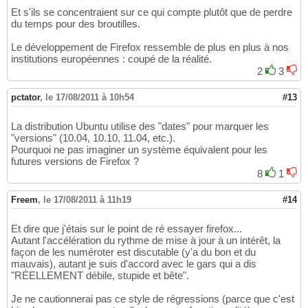
Et s'ils se concentraient sur ce qui compte plutôt que de perdre
du temps pour des broutilles.
Le développement de Firefox ressemble de plus en plus à nos
institutions européennes : coupé de la réalité.
2
3
pctator
,
le 17/08/2011 à 10h54
#13
La distribution Ubuntu utilise des "dates" pour marquer les
"versions" (10.04, 10.10, 11.04, etc.).
Pourquoi ne pas imaginer un système équivalent pour les
futures versions de Firefox ?
8
1
Freem
,
le 17/08/2011 à 11h19
#14
Et dire que j'étais sur le point de ré essayer firefox...
Autant l'accélération du rythme de mise à jour à un intérêt, la
façon de les numéroter est discutable (y'a du bon et du
mauvais), autant je suis d'accord avec le gars qui a dis
"RÉELLEMENT débile, stupide et bête".
Je ne cautionnerai pas ce style de régressions (parce que c'est