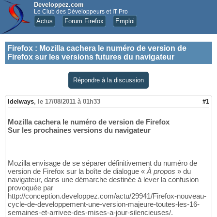
Developpez.com
Le Club des Développeurs et IT Pro
Actus
Forum Firefox
Emploi
Firefox
:
Mozilla cachera le numéro de version de
Firefox sur les versions futures du navigateur
Répondre à la discussion
Idelways
,
le 17/08/2011 à 01h33
#1
Mozilla cachera le numéro de version de Firefox
Sur les prochaines versions du navigateur
Mozilla envisage de se séparer définitivement du numéro de
version de Firefox sur la boîte de dialogue «
À propos
» du
navigateur, dans une démarche destinée à lever la confusion
provoquée par
http://conception.developpez.com/actu/29941/Firefox-nouveau-
cycle-de-developpement-une-version-majeure-toutes-les-16-
semaines-et-arrivee-des-mises-a-jour-silencieuses/.