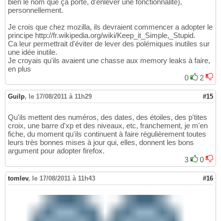
bien le nom que ça porte, d'enlever une fonctionnalité),
personnellement.
Je crois que chez mozilla, ils devraient commencer a adopter le
principe http://fr.wikipedia.org/wiki/Keep_it_Simple,_Stupid.
Ca leur permettrait d'éviter de lever des polémiques inutiles sur
une idée inutile.
Je croyais qu'ils avaient une chasse aux memory leaks à faire,
en plus
0
2
Guilp
,
le 17/08/2011 à 11h29
#15
Qu'ils mettent des numéros, des dates, des étoiles, des p'tites
croix, une barre d'xp et des niveaux, etc, franchement, je m'en
fiche, du moment qu'ils continuent à faire régulièrement toutes
leurs très bonnes mises à jour qui, elles, donnent les bons
argument pour adopter firefox.
3
0
tomlev
,
le 17/08/2011 à 11h43
#16