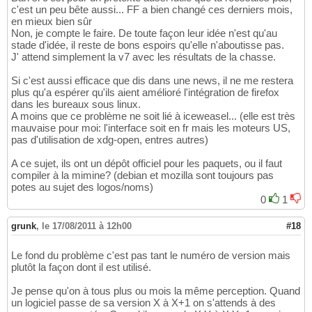
c'est un peu bête aussi... FF a bien changé ces derniers mois,
en mieux bien sûr
Non, je compte le faire. De toute façon leur idée n'est qu'au
stade d'idée, il reste de bons espoirs qu'elle n'aboutisse pas.
J' attend simplement la v7 avec les résultats de la chasse.
Si c'est aussi efficace que dis dans une news, il ne me restera
plus qu'a espérer qu'ils aient amélioré l'intégration de firefox
dans les bureaux sous linux.
A moins que ce problème ne soit lié à iceweasel... (elle est très
mauvaise pour moi: l'interface soit en fr mais les moteurs US,
pas d'utilisation de xdg-open, entres autres)
A ce sujet, ils ont un dépôt officiel pour les paquets, ou il faut
compiler à la mimine? (debian et mozilla sont toujours pas
potes au sujet des logos/noms)
0
1
grunk
,
le 17/08/2011 à 12h00
#18
Le fond du problème c'est pas tant le numéro de version mais
plutôt la façon dont il est utilisé.
Je pense qu'on à tous plus ou mois la même perception. Quand
un logiciel passe de sa version X à X+1 on s'attends à des