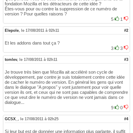
fondation Mozilla et les détracteurs de cette idée ?
Êtes-vous pour ou contre la suppression de ce numéro de
version ? Pour quelles raisons ?
5
1
Elepole
,
le 17/08/2011 à 02h11
#2
Et les addons dans tout ça ?
3
3
tomlev
,
le 17/08/2011 à 02h11
#3
Je trouve très bien que Mozilla ait accéléré son cycle de
développement, par contre je suis totalement contre cette idée
de cacher le numéro de version. En général les gens qui vont
dans le dialogue "A propos" y vont justement pour voir quelle
version ils ont, et ceux qui ne sont pas capables de comprendre
ce que veut dire le numéro de version ne vont jamais dans ce
dialogue...
9
0
GCSX_
,
le 17/08/2011 à 02h25
#4
Si leur but est de donnéer une information plus parlante, il suffit