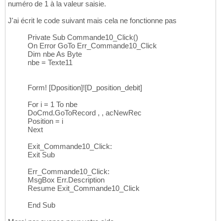
numéro de 1 à la valeur saisie.
J'ai écrit le code suivant mais cela ne fonctionne pas
Private Sub Commande10_Click()
On Error GoTo Err_Commande10_Click
Dim nbe As Byte
nbe = Texte11
Form! [Dposition]![D_position_debit]
For i = 1 To nbe
DoCmd.GoToRecord , , acNewRec
Position = i
Next
Exit_Commande10_Click:
Exit Sub
Err_Commande10_Click:
MsgBox Err.Description
Resume Exit_Commande10_Click
End Sub