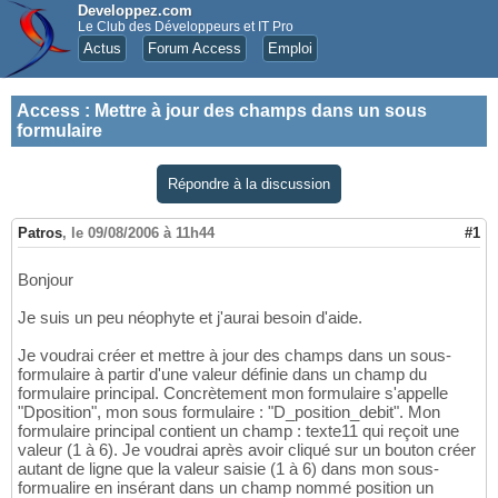
Developpez.com
Le Club des Développeurs et IT Pro
Actus
Forum Access
Emploi
Access
:
Mettre à jour des champs dans un sous
formulaire
Répondre à la discussion
Patros
,
le 09/08/2006 à 11h44
#1
Bonjour
Je suis un peu néophyte et j'aurai besoin d'aide.
Je voudrai créer et mettre à jour des champs dans un sous-
formulaire à partir d'une valeur définie dans un champ du
formulaire principal. Concrètement mon formulaire s'appelle
"Dposition", mon sous formulaire : "D_position_debit". Mon
formulaire principal contient un champ : texte11 qui reçoit une
valeur (1 à 6). Je voudrai après avoir cliqué sur un bouton créer
autant de ligne que la valeur saisie (1 à 6) dans mon sous-
formualire en insérant dans un champ nommé position un