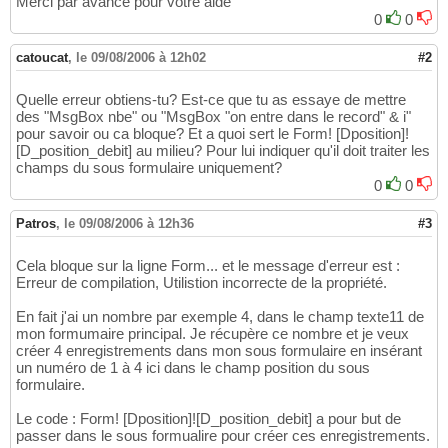
Merci par avance pour votre aide
0
0
catoucat
,
le 09/08/2006 à 12h02
#2
Quelle erreur obtiens-tu? Est-ce que tu as essaye de mettre
des "MsgBox nbe" ou "MsgBox "on entre dans le record" & i"
pour savoir ou ca bloque? Et a quoi sert le Form! [Dposition]!
[D_position_debit] au milieu? Pour lui indiquer qu'il doit traiter les
champs du sous formulaire uniquement?
0
0
Patros
,
le 09/08/2006 à 12h36
#3
Cela bloque sur la ligne Form... et le message d'erreur est :
Erreur de compilation, Utilistion incorrecte de la propriété.
En fait j'ai un nombre par exemple 4, dans le champ texte11 de
mon formumaire principal. Je récupère ce nombre et je veux
créer 4 enregistrements dans mon sous formulaire en insérant
un numéro de 1 à 4 ici dans le champ position du sous
formulaire.
Le code : Form! [Dposition]![D_position_debit] a pour but de
passer dans le sous formualire pour créer ces enregistrements.