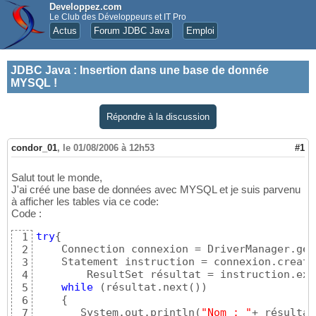
Developpez.com
Le Club des Développeurs et IT Pro
Actus
Forum JDBC Java
Emploi
JDBC Java
:
Insertion dans une base de donnée
MYSQL !
Répondre à la discussion
condor_01
,
le 01/08/2006 à 12h53
#1
Salut tout le monde,
J'ai créé une base de données avec MYSQL et je suis parvenu
à afficher les tables via ce code:
Code :
try
{
1
    Connection connexion = DriverManager.get
2
    Statement instruction = connexion.create
3
        ResultSet résultat = instruction.exe
4
while
(
résultat.next
(
)
)
5
{
6
       System.out.println
(
"Nom : "
+ résultat
7