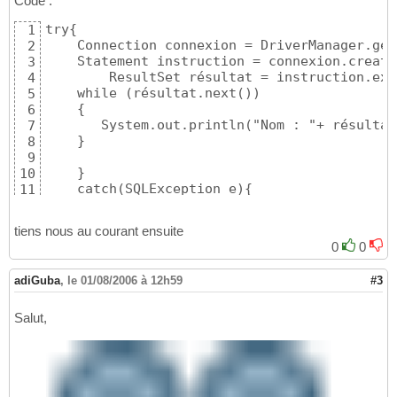
Code :
try{

1
    Connection connexion = DriverManager.get
2
    Statement instruction = connexion.create
3
        ResultSet résultat = instruction.exe
4
    while (résultat.next())

5
    {

6
       System.out.println("Nom : "+ résultat
7
    }

8
9
    }

10
    catch(SQLException e){

11
e.printStackTrace();

12
}
13
tiens nous au courant ensuite
0
0
adiGuba
,
le 01/08/2006 à 12h59
#3
Salut,