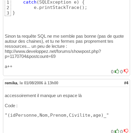
catch
(
SQLException e
)
{
1
        e.printStackTrace
(
)
2
}
3
Sinon ta requête SQL ne me semble pas bonne (pas de quote
autour des chaines), et tu ne fermes pas proprement tes
ressources... un peu de lecture :
http://www.developpez.net/forums/showpost.php?
p=1170704&postcount=69
a++
0
0
remika
,
le 01/08/2006 à 13h00
#4
accessoirement il manque un espace là
Code :
"(idPersonne,Nom,Prenom,Civilite,age)_"
0
0