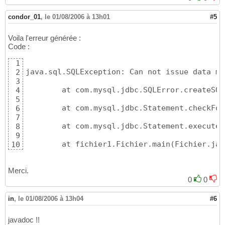
condor_01
,
le 01/08/2006 à 13h01
#5
Voila l'erreur générée :
Code :
1
java.sql.SQLException: Can not issue data ma
2
3
	at com.mysql.jdbc.SQLError.createSQ
4
5
	at com.mysql.jdbc.Statement.checkFor
6
7
	at com.mysql.jdbc.Statement.executeQ
8
9
	at fichier1.Fichier.main
(
Fichier.jav
10
Merci.
0
0
in
,
le 01/08/2006 à 13h04
#6
javadoc !!