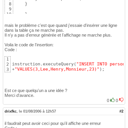
}
8
9
}
10
catch
(
SQLException e
)
{
}
11
mais le problème c'est que quand j'essaie d'insérer une ligne
dans la table ça ne marche pas.
Il n'y a pas d'erreur générée et l'affichage ne marche plus.
Voila le code de l'insertion:
Code :
1
instruction.executeQuery
(
"INSERT INTO personn
2
+
"VALUES(3,Lee,Henry,Monsieur,23)"
)
;
3
Est ce que quelqu'un a une idée ?
Merci d'avance.
0
0
drixfkc
,
le 01/08/2006 à 12h57
#2
il faudrait peut avoir ceci pour qu'il affiche une erreur