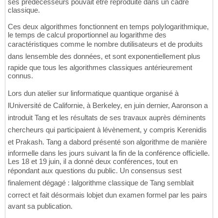
ses prédécesseurs pouvait être reproduite dans un cadre
classique.
Ces deux algorithmes fonctionnent en temps polylogarithmique,
le temps de calcul proportionnel au logarithme des
caractéristiques comme le nombre dutilisateurs et de produits
dans lensemble des données, et sont exponentiellement plus
rapide que tous les algorithmes classiques antérieurement
connus.
Lors dun atelier sur linformatique quantique organisé à
lUniversité de Californie, à Berkeley, en juin dernier, Aaronson a
introduit Tang et les résultats de ses travaux auprès déminents
chercheurs qui participaient à lévènement, y compris Kerenidis
et Prakash. Tang a dabord présenté son algorithme de manière
informelle dans les jours suivant la fin de la conférence officielle.
Les 18 et 19 juin, il a donné deux conférences, tout en
répondant aux questions du public. Un consensus sest
finalement dégagé : lalgorithme classique de Tang semblait
correct et fait désormais lobjet dun examen formel par les pairs
avant sa publication.