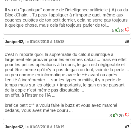
Il va du "quantique" comme de l'intelligence artificielle (IA) ou du
BlockChain... Tu peux l'appliquer à n'importe quoi, même aux
couches culottes de ton petit dernier, cela ne serre pas toujours
à quelque chose, mais cela fait toujours parler de toi...
5
8
Juniper62
,
le 01/08/2018 à 16h18
#6
c'est n'importe quoi, la suprématie du calcul quantique a
largement été prouver pour les énormes calcul ... mais en effet
pour les petites opérations à la cons, le gain est négligeable et
peut-être même qu'il n'y a pas de gain du tout, voir de la perte ...
un peu comme en informatique avec le ++ avant ou après
l'entité à incrémenter ... sur les types primitifs, il y a perte de
temps mais sur les objets + importants, le gain en se passant
de la copie n'est même pas discutable ...
en effet, à l'instar de l'IA ...
bref ce petit c** a voulu faire le buzz et vous avez marché
dedans, vous avez même couru ...
3
20
Juniper62
,
le 01/08/2018 à 16h19
#7