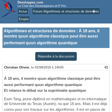
Developpez.com
Le Club des Développeurs et IT Pro
Actus
Forum Algorithmes et structures de donn�es
Emploi
Algorithmes et structures de données
:
À 18 ans, il
montre quun algorithme classique peut être aussi
performant quun algorithme quantique
Répondre à la discussion
Christian Olivier
,
le 01/08/2018 à 14h05
#1
À 18 ans, il montre quun algorithme classique peut être
aussi performant quun algorithme quantique
Et relance le débat sur la suprématie quantique
Ewin Tang, jeune diplômé en mathématiques et en informatique
de lUniversité du Texas (Austin), na que 18 ans. Mais il est déjà
connu pour ses travaux sur les algorithmes. Il est en passe de