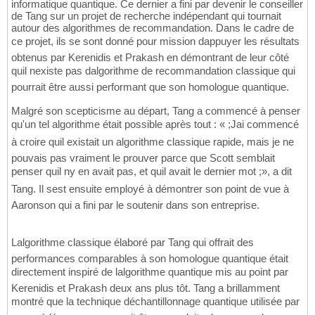
informatique quantique. Ce dernier a fini par devenir le conseiller
de Tang sur un projet de recherche indépendant qui tournait
autour des algorithmes de recommandation. Dans le cadre de
ce projet, ils se sont donné pour mission dappuyer les résultats
obtenus par Kerenidis et Prakash en démontrant de leur côté
quil nexiste pas dalgorithme de recommandation classique qui
pourrait être aussi performant que son homologue quantique.
Malgré son scepticisme au départ, Tang a commencé à penser
qu'un tel algorithme était possible après tout : « ;Jai commencé
à croire quil existait un algorithme classique rapide, mais je ne
pouvais pas vraiment le prouver parce que Scott semblait
penser quil ny en avait pas, et quil avait le dernier mot ;», a dit
Tang. Il sest ensuite employé à démontrer son point de vue à
Aaronson qui a fini par le soutenir dans son entreprise.
Lalgorithme classique élaboré par Tang qui offrait des
performances comparables à son homologue quantique était
directement inspiré de lalgorithme quantique mis au point par
Kerenidis et Prakash deux ans plus tôt. Tang a brillamment
montré que la technique déchantillonnage quantique utilisée par