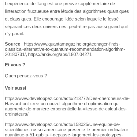
Lexpérience de Tang est une preuve supplémentaire de
linteraction fructueuse entre létude des algorithmes quantiques
et classiques. Elle encourage lidée selon laquelle le fossé
séparant ces deux univers nest peut-être pas aussi grand quil
n'y parait.
Source
: https://www.quantamagazine.org/teenager-finds-
classical-alternative-to-quantum-recommendation-algorithm-
20180731/, https://arxiv.org/abs/1807.04271
Et vous ?
Quen pensez-vous ?
Voir aussi
https://www.developpez.com/actu/213772/Des-chercheurs-de-
Harvard-ont-cree-un-nouvel-algorithme-d-optimisation-qui-
augmente-de-maniere-exponentielle-la-vitesse-de-calcul-des-
ordinateurs/
https://www.developpez.com/actu/158025/Une-equipe-de-
scientifiques-russo-americaine-presente-le-premier-ordinateur-
quantique-a-51-qubits-il-depasse-largement-les-prototypes-