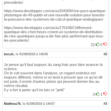
precedents/
https://www.developpez.com/actu/204309/Une-puce-quantique-
photonique-de-49-qubits-et-une-nouvelle-solution-pour-booster-
la-puissance-des-systemes-de-calcul-quantique-analogiques/
https://www.developpez.com/actu/176108/Chiffrement-
quantique-des-chercheurs-creent-un-systeme-de-distribution-
de-cles-quantiques-jusqu-a-dix-fois-plus-performant-que-tous-
les-precedents/
22
0
tmcuh
,
le 01/08/2018 à 14h50
#2
Je pense qu'il faut toujours du sang frais pour faire avancer la
science.
On le voit souvent dans l'analyse, un regard extérieur est
toujours différent, même si on tend à prouver que ce qu'on dit
est juste, il existe d'autres pistes qui peuvent donner lieu au
même résultat.
Il y a fort à parier qu'il ira loin ce "petit"
3
1
Matthieu76
,
le 01/08/2018 à 14h57
#3