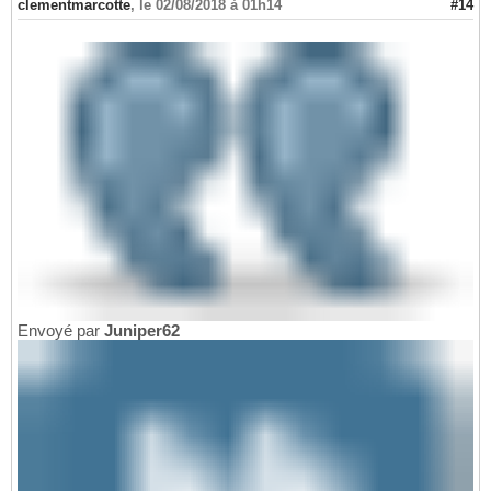
clementmarcotte
,
le 02/08/2018 à 01h14
#14
Envoyé par
Juniper62