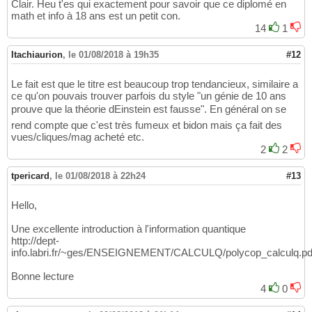
Clair. Heu t'es qui exactement pour savoir que ce diplomé en
math et info à 18 ans est un petit con.
14
1
Itachiaurion
,
le 01/08/2018 à 19h35
#12
Le fait est que le titre est beaucoup trop tendancieux, similaire a
ce qu'on pouvais trouver parfois du style "un génie de 10 ans
prouve que la théorie dEinstein est fausse". En général on se
rend compte que c'est très fumeux et bidon mais ça fait des
vues/cliques/mag acheté etc.
2
2
tpericard
,
le 01/08/2018 à 22h24
#13
Hello,
Une excellente introduction à l'information quantique
http://dept-
info.labri.fr/~ges/ENSEIGNEMENT/CALCULQ/polycop_calculq.pd
Bonne lecture
4
0