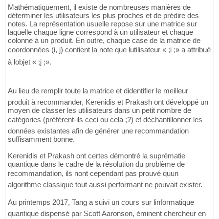
Mathématiquement, il existe de nombreuses manières de
déterminer les utilisateurs les plus proches et de prédire des
notes. La représentation usuelle repose sur une matrice sur
laquelle chaque ligne correspond à un utilisateur et chaque
colonne à un produit. En outre, chaque case de la matrice de
coordonnées (i, j) contient la note que lutilisateur « ;i ;» a attribué
à lobjet « ;j ;».
Au lieu de remplir toute la matrice et didentifier le meilleur
produit à recommander, Kerenidis et Prakash ont développé un
moyen de classer les utilisateurs dans un petit nombre de
catégories (préfèrent-ils ceci ou cela ;?) et déchantillonner les
données existantes afin de générer une recommandation
suffisamment bonne.
Kerenidis et Prakash ont certes démontré la suprématie
quantique dans le cadre de la résolution du problème de
recommandation, ils nont cependant pas prouvé quun
algorithme classique tout aussi performant ne pouvait exister.
Au printemps 2017, Tang a suivi un cours sur linformatique
quantique dispensé par Scott Aaronson, éminent chercheur en