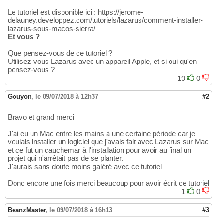
Le tutoriel est disponible ici : https://jerome-
delauney.developpez.com/tutoriels/lazarus/comment-installer-
lazarus-sous-macos-sierra/
Et vous ?
Que pensez-vous de ce tutoriel ?
Utilisez-vous Lazarus avec un appareil Apple, et si oui qu'en
pensez-vous ?
19
0
Gouyon
,
le 09/07/2018 à 12h37
#2
Bravo et grand merci
J'ai eu un Mac entre les mains à une certaine période car je
voulais installer un logiciel que j'avais fait avec Lazarus sur Mac
et ce fut un cauchemar à l'installation pour avoir au final un
projet qui n'arrêtait pas de se planter.
J'aurais sans doute moins galéré avec ce tutoriel
Donc encore une fois merci beaucoup pour avoir écrit ce tutoriel
1
0
BeanzMaster
,
le 09/07/2018 à 16h13
#3