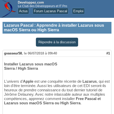
Developpez.com
Le Club des Développeurs et IT Pro
Actus
Forum Lazarus Pascal
Emploi
Lazarus Pascal
:
Apprendre à installer Lazarus sous
macOS Sierra ou High Sierra
Répondre à la discussion
gvasseur58
,
le 06/07/2018 à 09h40
#1
Installer Lazarus sous macOS
Sierra / High Sierra
L'univers d'
Apple
est une conquête récente de
Lazarus
, qui est
loin d'être terminée. Aussi les utilisateurs de cet EDI seront-ils
heureux de prendre connaissance du tout dernier tutoriel de
Jérôme Delauney. Avec notre inlassable auteur aux multiples
compétences, apprenez comment installer
Free Pascal et
Lazarus sous macOS Sierra ou High Sierra
.