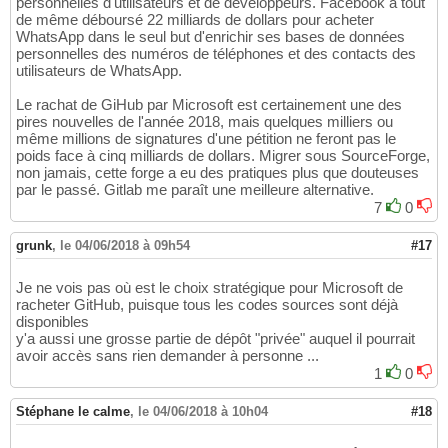
personnelles d'utilisateurs et de développeurs. Facebook a tout
de même déboursé 22 milliards de dollars pour acheter
WhatsApp dans le seul but d'enrichir ses bases de données
personnelles des numéros de téléphones et des contacts des
utilisateurs de WhatsApp.
Le rachat de GiHub par Microsoft est certainement une des
pires nouvelles de l'année 2018, mais quelques milliers ou
même millions de signatures d'une pétition ne feront pas le
poids face à cinq milliards de dollars. Migrer sous SourceForge,
non jamais, cette forge a eu des pratiques plus que douteuses
par le passé. Gitlab me paraît une meilleure alternative.
7
0
grunk
,
le 04/06/2018 à 09h54
#17
Je ne vois pas où est le choix stratégique pour Microsoft de
racheter GitHub, puisque tous les codes sources sont déjà
disponibles
y'a aussi une grosse partie de dépôt "privée" auquel il pourrait
avoir accès sans rien demander à personne ...
1
0
Stéphane le calme
,
le 04/06/2018 à 10h04
#18