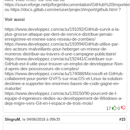
https://sourceforge.net/p/forge/documentation/GitHub%20Importer
ou https://docs.gitlab.com/ee/user/project/import/github.html ?
Voir aussi
https://www.developpez.com/actu/191092/GitHub-survit-a-la-
plus-grosse-attaque-par-deni-de-service-distribue-jamais-
enregistree-et-menee-sans-reseau-de-zombies/
https://www.developpez.com/actu/193994/GitHub-utilise-par-
des-acteurs-malveillants-pour-heberger-un-mineur-de-
moneros-distribue-au-travers-d-une-campagne-publicitaire/
https://www.developpez.com/actu/192441/Contribuer-sur-
GitHub-est-il-utile-pour-trouver-un-emploi-de-developpeur-Non-
d-apres-des-possesseurs-de-comptes/
https://www.developpez.com/actu/174088/Microsoft-et-GitHub-
collaborent-pour-porter-GVFS-sur-macOS-et-Linux-la-solution-
destinee-a-supporter-les-enormes-bases-de-code-gagne-en-
maturite/
https://www.developpez.com/actu/139150/90-pourcent-de-l-
equipe-d-ingenieurs-dedies-au-developpement-de-Windows-a-
deja-migre-vers-Git-en-l-espace-de-trois-mois/
17
0
ShigruM
,
le 04/06/2018 à 09h35
#15