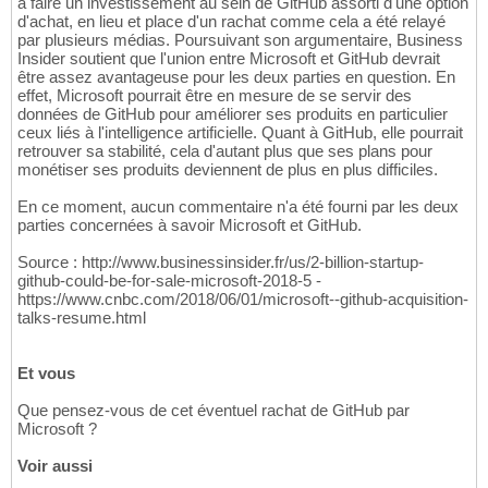
à faire un investissement au sein de GitHub assorti d'une option
d'achat, en lieu et place d'un rachat comme cela a été relayé
par plusieurs médias. Poursuivant son argumentaire, Business
Insider soutient que l'union entre Microsoft et GitHub devrait
être assez avantageuse pour les deux parties en question. En
effet, Microsoft pourrait être en mesure de se servir des
données de GitHub pour améliorer ses produits en particulier
ceux liés à l'intelligence artificielle. Quant à GitHub, elle pourrait
retrouver sa stabilité, cela d'autant plus que ses plans pour
monétiser ses produits deviennent de plus en plus difficiles.
En ce moment, aucun commentaire n'a été fourni par les deux
parties concernées à savoir Microsoft et GitHub.
Source : http://www.businessinsider.fr/us/2-billion-startup-
github-could-be-for-sale-microsoft-2018-5 -
https://www.cnbc.com/2018/06/01/microsoft--github-acquisition-
talks-resume.html
Et vous
Que pensez-vous de cet éventuel rachat de GitHub par
Microsoft ?
Voir aussi