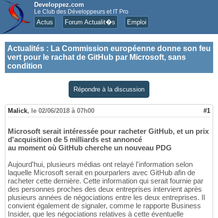
Developpez.com
Le Club des Développeurs et IT Pro
Actus
Forum Actualit�s
Emploi
Actualités
:
La Commission européenne donne son feu
vert pour le rachat de GitHub par Microsoft, sans
condition
Répondre à la discussion
Malick
,
le 02/06/2018 à 07h00
#1
Microsoft serait intéressée pour racheter GitHub, et un prix
d'acquisition de 5 milliards est annoncé
au moment où GitHub cherche un nouveau PDG
Aujourd'hui, plusieurs médias ont relayé l'information selon
laquelle Microsoft serait en pourparlers avec GitHub afin de
racheter cette dernière. Cette information qui serait fournie par
des personnes proches des deux entreprises intervient après
plusieurs années de négociations entre les deux entreprises. Il
convient également de signaler, comme le rapporte Business
Insider, que les négociations relatives à cette éventuelle