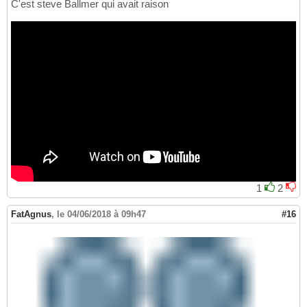
C'est steve Ballmer qui avait raison
1
2
FatAgnus
,
le 04/06/2018 à 09h47
#16