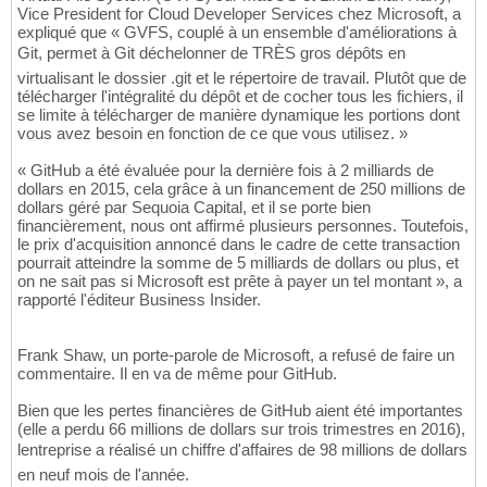
Vice President for Cloud Developer Services chez Microsoft, a
expliqué que « GVFS, couplé à un ensemble d'améliorations à
Git, permet à Git déchelonner de TRÈS gros dépôts en
virtualisant le dossier .git et le répertoire de travail. Plutôt que de
télécharger l'intégralité du dépôt et de cocher tous les fichiers, il
se limite à télécharger de manière dynamique les portions dont
vous avez besoin en fonction de ce que vous utilisez. »
« GitHub a été évaluée pour la dernière fois à 2 milliards de
dollars en 2015, cela grâce à un financement de 250 millions de
dollars géré par Sequoia Capital, et il se porte bien
financièrement, nous ont affirmé plusieurs personnes. Toutefois,
le prix d'acquisition annoncé dans le cadre de cette transaction
pourrait atteindre la somme de 5 milliards de dollars ou plus, et
on ne sait pas si Microsoft est prête à payer un tel montant », a
rapporté l'éditeur Business Insider.
Frank Shaw, un porte-parole de Microsoft, a refusé de faire un
commentaire. Il en va de même pour GitHub.
Bien que les pertes financières de GitHub aient été importantes
(elle a perdu 66 millions de dollars sur trois trimestres en 2016),
lentreprise a réalisé un chiffre d'affaires de 98 millions de dollars
en neuf mois de l'année.