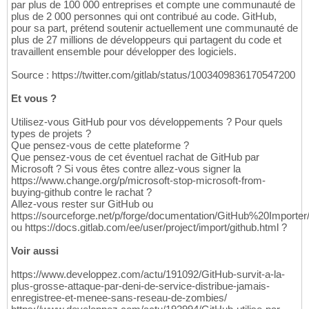
par plus de 100 000 entreprises et compte une communauté de
plus de 2 000 personnes qui ont contribué au code. GitHub,
pour sa part, prétend soutenir actuellement une communauté de
plus de 27 millions de développeurs qui partagent du code et
travaillent ensemble pour développer des logiciels.
Source : https://twitter.com/gitlab/status/1003409836170547200
Et vous ?
Utilisez-vous GitHub pour vos développements ? Pour quels
types de projets ?
Que pensez-vous de cette plateforme ?
Que pensez-vous de cet éventuel rachat de GitHub par
Microsoft ? Si vous êtes contre allez-vous signer la
https://www.change.org/p/microsoft-stop-microsoft-from-
buying-github contre le rachat ?
Allez-vous rester sur GitHub ou
https://sourceforge.net/p/forge/documentation/GitHub%20Importer
ou https://docs.gitlab.com/ee/user/project/import/github.html ?
Voir aussi
https://www.developpez.com/actu/191092/GitHub-survit-a-la-
plus-grosse-attaque-par-deni-de-service-distribue-jamais-
enregistree-et-menee-sans-reseau-de-zombies/