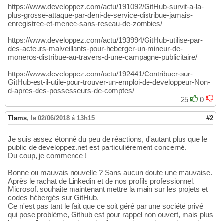
https://www.developpez.com/actu/191092/GitHub-survit-a-la-
plus-grosse-attaque-par-deni-de-service-distribue-jamais-
enregistree-et-menee-sans-reseau-de-zombies/
https://www.developpez.com/actu/193994/GitHub-utilise-par-
des-acteurs-malveillants-pour-heberger-un-mineur-de-
moneros-distribue-au-travers-d-une-campagne-publicitaire/
https://www.developpez.com/actu/192441/Contribuer-sur-
GitHub-est-il-utile-pour-trouver-un-emploi-de-developpeur-Non-
d-apres-des-possesseurs-de-comptes/
25
0
Tlams
,
le 02/06/2018 à 13h15
#2
Je suis assez étonné du peu de réactions, d'autant plus que le
public de developpez.net est particulièrement concerné.
Du coup, je commence !
Bonne ou mauvais nouvelle ? Sans aucun doute une mauvaise.
Après le rachat de Linkedin et de nos profils professionnel,
Microsoft souhaite maintenant mettre la main sur les projets et
codes hébergés sur GitHub.
Ce n'est pas tant le fait que ce soit géré par une société privé
qui pose problème, Github est pour rappel non ouvert, mais plus