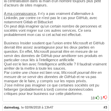
la centralisation dans la main d'un nombre toujours plus petit
d'acteurs de sites majeurs.
A ma connaissance,
il n'y a pas vraiment d'alternative à
Linkedin, par contre ce n'est pas le cas pour GitHub, avec
notamment Gitlab et Bitbucket
On peut déjà imaginer qu'un certain nombre de personnes et
sociétés vont migrer sur ces autres services. Ce sera
probablement mon cas si cet achat est effectué.
Business Insider soutient que l'union entre Microsoft et GitHub
devrait être assez avantageuse pour les deux parties en
question. En effet, Microsoft pourrait être en mesure de se
servir des données de GitHub pour améliorer ses produits en
particulier ceux liés à l'intelligence artificielle
Quel est le lien avec l'intelligence artificielle ? Il faudrait vraiment
arrêter de la mettre à toute les sauces.
Par contre une chose est bien vrai,
Microsoft pourrait être en
mesure de se servir des données de GitHub
et ne va pas
manquer de le faire, y compris sur les repos privés.
J'ose même pas imaginer ce que certaines sociétés ont pu
héberger (probablement à tord) comme données/codes
critiques pour leur business sur cette plateforme.
18
3
daimebag
,
le 02/06/2018 à 13h47
#3