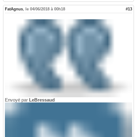
FatAgnus
,
le 04/06/2018 à 00h18
#13
Envoyé par
LeBressaud