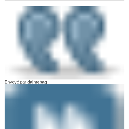
Envoyé par
daimebag