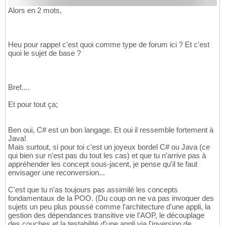
Alors en 2 mots,
Heu pour rappel c'est quoi comme type de forum ici ? Et c'est
quoi le sujet de base ?
Bref....
Et pour tout ça;
Ben oui, C# est un bon langage. Et oui il ressemble fortement à
Java!
Mais surtout, si pour toi c'est un joyeux bordel C# ou Java (ce
qui bien sur n'est pas du tout les cas) et que tu n'arrive pas à
appréhender les concept sous-jacent, je pense qu'il te faut
envisager une reconversion...
C'est que tu n'as toujours pas assimilé les concepts
fondamentaux de la POO. (Du coup on ne va pas invoquer des
sujets un peu plus poussé comme l'architecture d'une appli, la
gestion des dépendances transitive vie l'AOP, le découplage
des couches et la testabilité d'une appli via l'inversion de