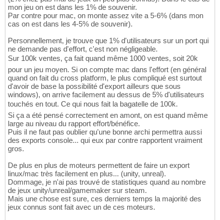
mon jeu on est dans les 1% de souvenir.
Par contre pour mac, on monte assez vite a 5-6% (dans mon
cas on est dans les 4-5% de souvenir).
Personnellement, je trouve que 1% d'utilisateurs sur un port qui
ne demande pas d'effort, c'est non négligeable.
Sur 100k ventes, ça fait quand même 1000 ventes, soit 20k
pour un jeu moyen. Si on compte mac dans l'effort (en général
quand on fait du cross platform, le plus compliqué est surtout
d'avoir de base la possibilité d'export ailleurs que sous
windows), on arrive facilement au dessus de 5% d'utilisateurs
touchés en tout. Ce qui nous fait la bagatelle de 100k.
Si ça a été pensé correctement en amont, on est quand même
large au niveau du rapport effort/bénéfice.
Puis il ne faut pas oublier qu'une bonne archi permettra aussi
des exports console... qui eux par contre rapportent vraiment
gros.
De plus en plus de moteurs permettent de faire un export
linux/mac très facilement en plus... (unity, unreal).
Dommage, je n'ai pas trouvé de statistiques quand au nombre
de jeux unity/unreal/gamemaker sur steam.
Mais une chose est sure, ces derniers temps la majorité des
jeux connus sont fait avec un de ces moteurs.