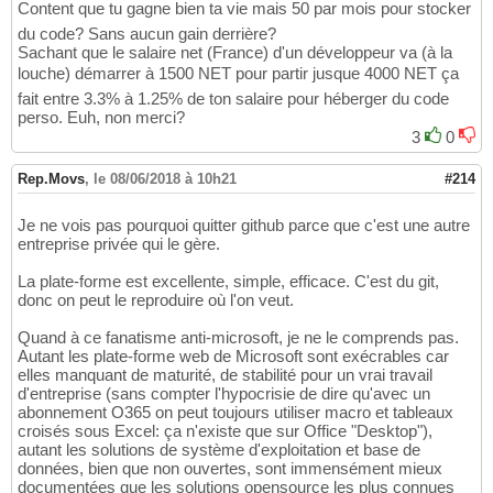
Content que tu gagne bien ta vie mais 50 par mois pour stocker
du code? Sans aucun gain derrière?
Sachant que le salaire net (France) d'un développeur va (à la
louche) démarrer à 1500 NET pour partir jusque 4000 NET ça
fait entre 3.3% à 1.25% de ton salaire pour héberger du code
perso. Euh, non merci?
3
0
Rep.Movs
,
le 08/06/2018 à 10h21
#214
Je ne vois pas pourquoi quitter github parce que c'est une autre
entreprise privée qui le gère.
La plate-forme est excellente, simple, efficace. C'est du git,
donc on peut le reproduire où l'on veut.
Quand à ce fanatisme anti-microsoft, je ne le comprends pas.
Autant les plate-forme web de Microsoft sont exécrables car
elles manquant de maturité, de stabilité pour un vrai travail
d'entreprise (sans compter l'hypocrisie de dire qu'avec un
abonnement O365 on peut toujours utiliser macro et tableaux
croisés sous Excel: ça n'existe que sur Office "Desktop"),
autant les solutions de système d'exploitation et base de
données, bien que non ouvertes, sont immensément mieux
documentées que les solutions opensource les plus connues