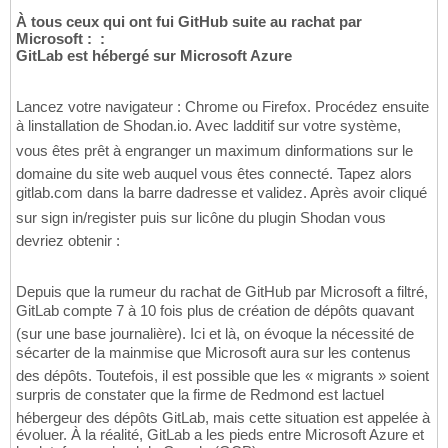
À tous ceux qui ont fui GitHub suite au rachat par
Microsoft : :
GitLab est hébergé sur Microsoft Azure
Lancez votre navigateur : Chrome ou Firefox. Procédez ensuite
à linstallation de Shodan.io. Avec ladditif sur votre système,
vous êtes prêt à engranger un maximum dinformations sur le
domaine du site web auquel vous êtes connecté. Tapez alors
gitlab.com dans la barre dadresse et validez. Après avoir cliqué
sur sign in/register puis sur licône du plugin Shodan vous
devriez obtenir :
Depuis que la rumeur du rachat de GitHub par Microsoft a filtré,
GitLab compte 7 à 10 fois plus de création de dépôts quavant
(sur une base journalière). Ici et là, on évoque la nécessité de
sécarter de la mainmise que Microsoft aura sur les contenus
des dépôts. Toutefois, il est possible que les « migrants » soient
surpris de constater que la firme de Redmond est lactuel
hébergeur des dépôts GitLab, mais cette situation est appelée à
évoluer. À la réalité, GitLab a les pieds entre Microsoft Azure et