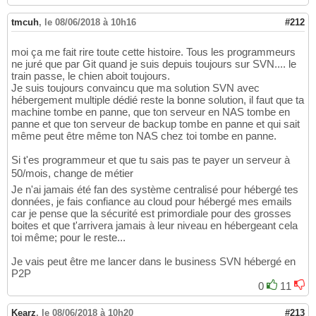
tmcuh
,
le 08/06/2018 à 10h16
#212
moi ça me fait rire toute cette histoire. Tous les programmeurs
ne juré que par Git quand je suis depuis toujours sur SVN.... le
train passe, le chien aboit toujours.
Je suis toujours convaincu que ma solution SVN avec
hébergement multiple dédié reste la bonne solution, il faut que ta
machine tombe en panne, que ton serveur en NAS tombe en
panne et que ton serveur de backup tombe en panne et qui sait
même peut être même ton NAS chez toi tombe en panne.
Si t'es programmeur et que tu sais pas te payer un serveur à
50/mois, change de métier
Je n'ai jamais été fan des système centralisé pour hébergé tes
données, je fais confiance au cloud pour hébergé mes emails
car je pense que la sécurité est primordiale pour des grosses
boites et que t'arrivera jamais à leur niveau en hébergeant cela
toi même; pour le reste...
Je vais peut être me lancer dans le business SVN hébergé en
P2P
0
11
Kearz
,
le 08/06/2018 à 10h20
#213