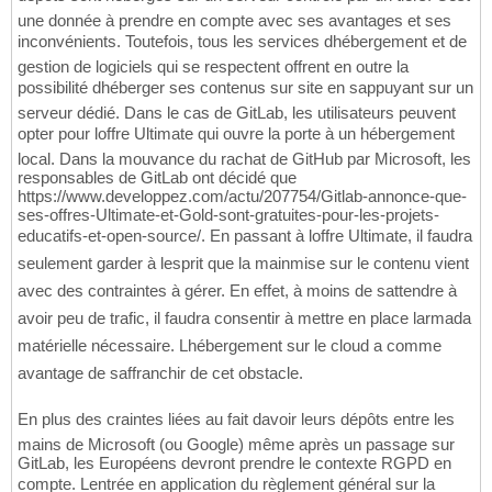
une donnée à prendre en compte avec ses avantages et ses
inconvénients. Toutefois, tous les services dhébergement et de
gestion de logiciels qui se respectent offrent en outre la
possibilité dhéberger ses contenus sur site en sappuyant sur un
serveur dédié. Dans le cas de GitLab, les utilisateurs peuvent
opter pour loffre Ultimate qui ouvre la porte à un hébergement
local. Dans la mouvance du rachat de GitHub par Microsoft, les
responsables de GitLab ont décidé que
https://www.developpez.com/actu/207754/Gitlab-annonce-que-
ses-offres-Ultimate-et-Gold-sont-gratuites-pour-les-projets-
educatifs-et-open-source/. En passant à loffre Ultimate, il faudra
seulement garder à lesprit que la mainmise sur le contenu vient
avec des contraintes à gérer. En effet, à moins de sattendre à
avoir peu de trafic, il faudra consentir à mettre en place larmada
matérielle nécessaire. Lhébergement sur le cloud a comme
avantage de saffranchir de cet obstacle.
En plus des craintes liées au fait davoir leurs dépôts entre les
mains de Microsoft (ou Google) même après un passage sur
GitLab, les Européens devront prendre le contexte RGPD en
compte. Lentrée en application du règlement général sur la