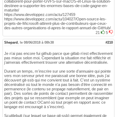
collaborent-pour-porter-GVFS-sur-macOS-et-Linux-la-solution-
destinee-a-supporter-les-enormes-bases-de-code-gagne-en-
maturite/
https://www.developpez.com/actu/127459
https://www.developpez.com/actu/104027/Open-source-les-
projets-de-Microsoft-attirent-plus-de-contributeurs-que-ceux-
des-autres-organisations-d-apres-le-rapport-annuel-de-GitHub/
21
5
Shepard
,
le 08/06/2018 à 08h38
#210
Je n'ai pas encore fui github parce que gitlab n'est effectivement
pas mieux selon moi. Cependant la situation me fait réfléchir et
j'aimerais effectivement trouver une alternative décentralisée.
Durant un temps, m'inscrire sur une sorte d'annuaire qui pointe
vers mon serveur privé me paraissait une bonne idée, puis j'ai
découvert git-ssb qui me convient tout à fait. C'est un système
décentralisé où tout le monde n'a pas besoin d'être connecté en
permanence (le contenu se propage naturellement, de pair en
pair). Des sortes de points de contact permettent de rassembler
des projets qui se ressemblent (par exemple on peut imaginer
un point de contact OCaml où tout projet en rapport avec ce
langage est encouragé à s'inscrire).
Scuttlebutt (sur lequel se base git-ssb) permet également de