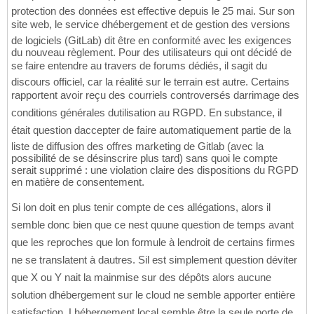
protection des données est effective depuis le 25 mai. Sur son
site web, le service dhébergement et de gestion des versions
de logiciels (GitLab) dit être en conformité avec les exigences
du nouveau règlement. Pour des utilisateurs qui ont décidé de
se faire entendre au travers de forums dédiés, il sagit du
discours officiel, car la réalité sur le terrain est autre. Certains
rapportent avoir reçu des courriels controversés darrimage des
conditions générales dutilisation au RGPD. En substance, il
était question daccepter de faire automatiquement partie de la
liste de diffusion des offres marketing de Gitlab (avec la
possibilité de se désinscrire plus tard) sans quoi le compte
serait supprimé : une violation claire des dispositions du RGPD
en matière de consentement.
Si lon doit en plus tenir compte de ces allégations, alors il
semble donc bien que ce nest quune question de temps avant
que les reproches que lon formule à lendroit de certains firmes
ne se translatent à dautres. Sil est simplement question déviter
que X ou Y nait la mainmise sur des dépôts alors aucune
solution dhébergement sur le cloud ne semble apporter entière
satisfaction. Lhébergement local semble être la seule porte de