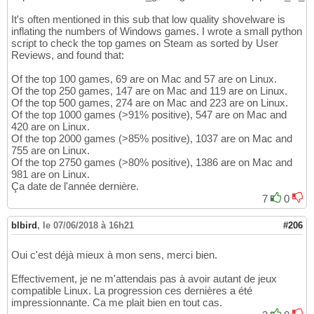
It's often mentioned in this sub that low quality shovelware is
inflating the numbers of Windows games. I wrote a small python
script to check the top games on Steam as sorted by User
Reviews, and found that:
Of the top 100 games, 69 are on Mac and 57 are on Linux.
Of the top 250 games, 147 are on Mac and 119 are on Linux.
Of the top 500 games, 274 are on Mac and 223 are on Linux.
Of the top 1000 games (>91% positive), 547 are on Mac and
420 are on Linux.
Of the top 2000 games (>85% positive), 1037 are on Mac and
755 are on Linux.
Of the top 2750 games (>80% positive), 1386 are on Mac and
981 are on Linux.
Ça date de l'année dernière.
7
0
blbird
,
le 07/06/2018 à 16h21
#206
Oui c'est déjà mieux à mon sens, merci bien.
Effectivement, je ne m'attendais pas à avoir autant de jeux
compatible Linux. La progression ces dernières a été
impressionnante. Ca me plait bien en tout cas.