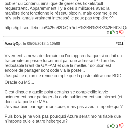
publier du contenu, ainsi que de gérer des tickets/pull
requests/etc. Apparemment il y a des similitudes avec la
manière dont fonctionne le réseau bitcoin, mais comme je ne
m'y suis jamais vraiment intéressé je peux pas trop dire ^^
https://git.scuttlebot.io/%25n92DiQh7ietE%2BR%2BX%2FI40
0
0
AzertyXp
,
le 08/06/2018 à 10h09
#211
Vivement la news de demain ou l'on apprendra que si on fait un
traceroute on passe forcement par une adresse IP d'un des
redoutable tirant de GAFAM et que la meilleur solution est
encore de partager sont code via la poste...
Jusquà ce qu'on ce rende compte que la poste utilise une BDD
Oracle ou MS...
C'est dingue a quelle point certains se complexifie la vie
uniquement pour partager du code publiquement sur internet (et
donc à la porté de MS).
Je veux bien partager mon code, mais pas avec n'importe qui ?
Puis bon, je ne vois pas pourquoi Azure serait moins fiable que
n'importe qu'elle autre hébergeur?
6
3