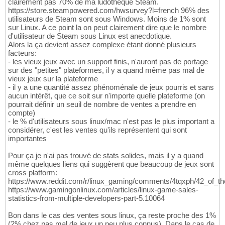
clairement pas 70% de ma ludothèque Steam.
https://store.steampowered.com/hwsurvey?l=french 96% des
utilisateurs de Steam sont sous Windows. Moins de 1% sont
sur Linux. A ce point la on peut clairement dire que le nombre
d'utilisateur de Steam sous Linux est anecdotique.
Alors la ça devient assez complexe étant donné plusieurs
facteurs:
- les vieux jeux avec un support finis, n'auront pas de portage
sur des "petites" plateformes, il y a quand même pas mal de
vieux jeux sur la plateforme
- il y a une quantité assez phénoménale de jeux pourris et sans
aucun intérêt, que ce soit sur n'importe quelle plateforme (on
pourrait définir un seuil de nombre de ventes a prendre en
compte)
- le % d'utilisateurs sous linux/mac n'est pas le plus important a
considérer, c'est les ventes qu'ils représentent qui sont
importantes
Pour ça je n'ai pas trouvé de stats solides, mais il y a quand
même quelques liens qui suggèrent que beaucoup de jeux sont
cross platform:
https://www.reddit.com/r/linux_gaming/comments/4tqxph/42_of_
https://www.gamingonlinux.com/articles/linux-game-sales-
statistics-from-multiple-developers-part-5.10064
Bon dans le cas des ventes sous linux, ça reste proche des 1%
(2% chez pas mal de jeux un peu plus connus). Dans le cas de