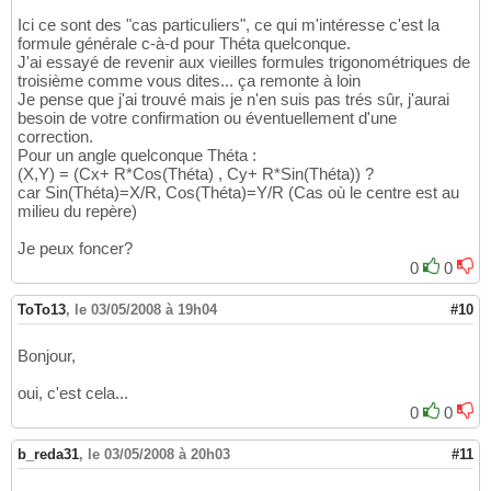
Ici ce sont des "cas particuliers", ce qui m'intéresse c'est la
formule générale c-à-d pour Théta quelconque.
J'ai essayé de revenir aux vieilles formules trigonométriques de
troisième comme vous dites... ça remonte à loin
Je pense que j'ai trouvé mais je n'en suis pas trés sûr, j'aurai
besoin de votre confirmation ou éventuellement d'une
correction.
Pour un angle quelconque Théta :
(X,Y) = (Cx+ R*Cos(Théta) , Cy+ R*Sin(Théta)) ?
car Sin(Théta)=X/R, Cos(Théta)=Y/R (Cas où le centre est au
milieu du repère)
Je peux foncer?
0
0
ToTo13
,
le 03/05/2008 à 19h04
#10
Bonjour,
oui, c'est cela...
0
0
b_reda31
,
le 03/05/2008 à 20h03
#11