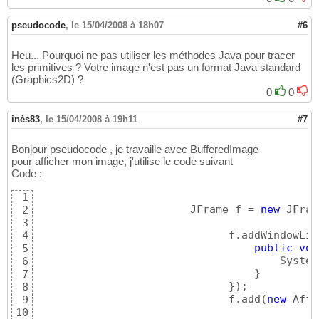
pseudocode
,
le 15/04/2008 à 18h07
#6
Heu... Pourquoi ne pas utiliser les méthodes Java pour tracer
les primitives ? Votre image n'est pas un format Java standard
(Graphics2D) ?
0
0
inès83
,
le 15/04/2008 à 19h11
#7
Bonjour pseudocode , je travaille avec BufferedImage
pour afficher mon image, j'utilise le code suivant
Code :
1
	           	JFrame f = 
new
 JFram
2
3
	        	      f.addWindowL
4
public
voi
5
	        	              Syst
6
}
7
}
)
;

8
	        	      f.add
(
new
 Affi
9
10