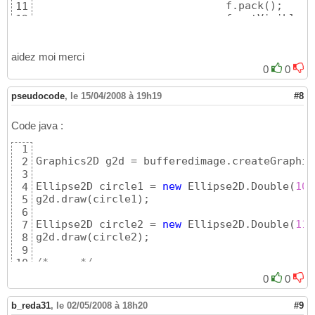
	        	      f.pack
(
)
;

11
	        	      f.setVisible
(
t
12
aidez moi merci
0
0
pseudocode
,
le 15/04/2008 à 19h19
#8
Code java :
1
Graphics2D g2d = bufferedimage.createGraphic
2
3
Ellipse2D circle1 = 
new
 Ellipse2D.Double
(
10
,
4
g2d.draw
(
circle1
)
;

5
6
Ellipse2D circle2 = 
new
 Ellipse2D.Double
(
110
7
g2d.draw
(
circle2
)
;

8
9
/* ... */
10
0
0
b_reda31
,
le 02/05/2008 à 18h20
#9