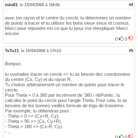
inès83
,
le 15/04/2008 à 16h56
#4
avec ton rayon et le centre du cercle, tu détermines un nombre
de points à tracer et tu utilises les bons vieux sinus et cosinus.
Merci pour répondre est ce que tu peux me réexpliquer Merci
encore
0
0
ToTo13
,
le 15/04/2008 à 17h12
#5
Bonjour,
tu souhaites tracer un cercle => tu as besoin des coordonnées
du centre (Cx, Cy) et du rayon R.
Tu choisis arbitrairement un nombre de points pour tracer le
cercle.
Pour Theta = 0 à 360 par incrément de '360 / nbPoints', tu
calcules le point du cercle pour l'angle Theta. Pour cela, tu as
besoins de tes bonnes vieilles formule de trigo de troisième.
Par exemple, tu obtiendras pour :
- Théta = 0 => (Cx+R, Cy).
- Théta = 90 => (Cx, Cy+R).
- Théta = 180 => (Cx-R, Cy).
- ...
0
0