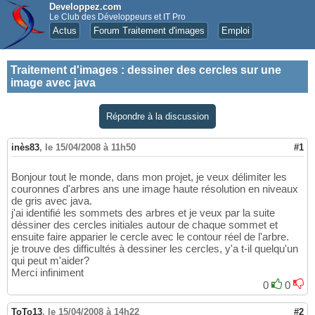
Developpez.com
Le Club des Développeurs et IT Pro
Actus
Forum Traitement d'images
Emploi
Traitement d'images
:
dessiner des cercles sur une
image avec java
Répondre à la discussion
inès83
,
le 15/04/2008 à 11h50
#1
Bonjour tout le monde, dans mon projet, je veux délimiter les
couronnes d'arbres ans une image haute résolution en niveaux
de gris avec java.
j'ai identifié les sommets des arbres et je veux par la suite
déssiner des cercles initiales autour de chaque sommet et
ensuite faire apparier le cercle avec le contour réel de l'arbre.
je trouve des difficultés à dessiner les cercles, y'a t-il quelqu'un
qui peut m'aider?
Merci infiniment
0
0
ToTo13
,
le 15/04/2008 à 14h22
#2