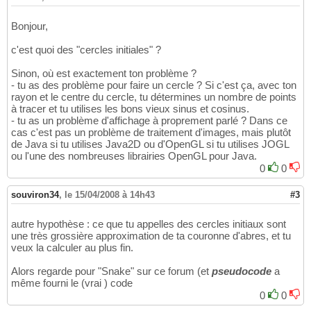
Bonjour,
c'est quoi des "cercles initiales" ?
Sinon, où est exactement ton problème ?
- tu as des problème pour faire un cercle ? Si c'est ça, avec ton
rayon et le centre du cercle, tu détermines un nombre de points
à tracer et tu utilises les bons vieux sinus et cosinus.
- tu as un problème d'affichage à proprement parlé ? Dans ce
cas c'est pas un problème de traitement d'images, mais plutôt
de Java si tu utilises Java2D ou d'OpenGL si tu utilises JOGL
ou l'une des nombreuses librairies OpenGL pour Java.
0
0
souviron34
,
le 15/04/2008 à 14h43
#3
autre hypothèse : ce que tu appelles des cercles initiaux sont
une très grossière approximation de ta couronne d'abres, et tu
veux la calculer au plus fin.
Alors regarde pour "Snake" sur ce forum (et
pseudocode
a
même fourni le (vrai ) code
0
0