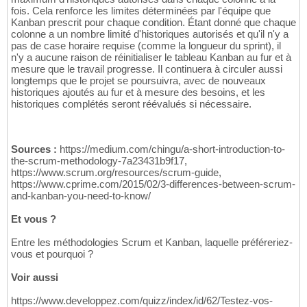
fois. Cela renforce les limites déterminées par l'équipe que
Kanban prescrit pour chaque condition. Étant donné que chaque
colonne a un nombre limité d'historiques autorisés et qu'il n'y a
pas de case horaire requise (comme la longueur du sprint), il
n'y a aucune raison de réinitialiser le tableau Kanban au fur et à
mesure que le travail progresse. Il continuera à circuler aussi
longtemps que le projet se poursuivra, avec de nouveaux
historiques ajoutés au fur et à mesure des besoins, et les
historiques complétés seront réévalués si nécessaire.
Sources :
https://medium.com/chingu/a-short-introduction-to-
the-scrum-methodology-7a23431b9f17,
https://www.scrum.org/resources/scrum-guide,
https://www.cprime.com/2015/02/3-differences-between-scrum-
and-kanban-you-need-to-know/
Et vous ?
Entre les méthodologies Scrum et Kanban, laquelle préféreriez-
vous et pourquoi ?
Voir aussi
https://www.developpez.com/quizz/index/id/62/Testez-vos-