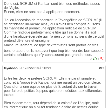
Donc oui, SCRUM et Kanban sont bien des méthodes issues
de l'Agile.
Et non, elles ne sont pas à appliquer strictement.
J'ai eu l'occasion de rencontrer un "évangéliste de SCRUM" (il
se définissait lui-même ainsi) qui n'avait rien compris au sens
du manifeste et prônait une application radicale de SCRUM.
Comme l'indique parfaitement le titre qu'il se donne, il s'agit
d'une fanatique écervelé qui n'a rien compris au sens de ce qu'il
prétend défendre et enseigner.
Malheureusement, ce type dextrémistes sont parfois de très
bons orateurs et ils ne savent que trop bien vendre leur soupe à
certains décideurs qui n'y connaissent pas grand chose.
3
1
fayabobo
,
le 17/05/2018 à 11h59
#12
Entre les deux je préfere SCRUM. Elle me paraît simple et
concret à l'opposé de Kanban qui me paraît un peu complexe.
Quand on a une équipe de plus de 8, autant diviser le travail
pour faire de petites équipes qui seront dédiées aux différentes
taches.
Bien évidemment, tout dépend de la volonté de l'équipe, mais
en informatique on a plutôt tendance à faire de petites équipe