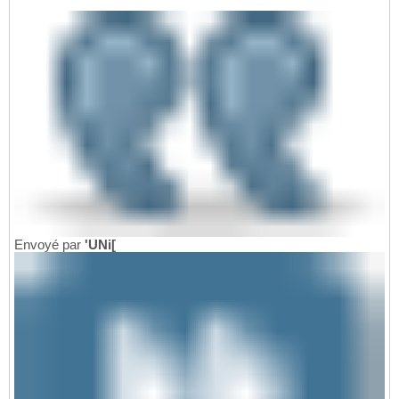
Envoyé par
'UNi[