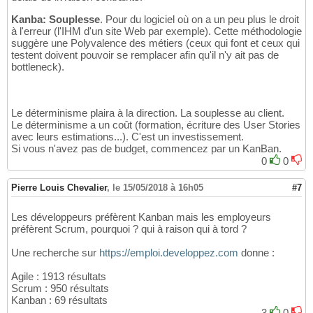
Kanba: Souplesse
. Pour du logiciel où on a un peu plus le droit
à l'erreur (l'IHM d'un site Web par exemple). Cette méthodologie
suggère une Polyvalence des métiers (ceux qui font et ceux qui
testent doivent pouvoir se remplacer afin qu'il n'y ait pas de
bottleneck).
Le déterminisme plaira à la direction. La souplesse au client.
Le déterminisme a un coût (formation, écriture des User Stories
avec leurs estimations...). C'est un investissement.
Si vous n'avez pas de budget, commencez par un KanBan.
0
0
Pierre Louis Chevalier
,
le 15/05/2018 à 16h05
#7
Les développeurs préfèrent Kanban mais les employeurs
préfèrent Scrum, pourquoi ? qui à raison qui à tord ?
Une recherche sur
https://emploi.developpez.com
donne :
Agile : 1913 résultats
Scrum : 950 résultats
Kanban : 69 résultats
3
0