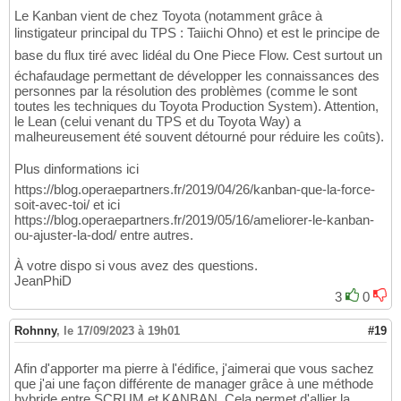
Le Kanban vient de chez Toyota (notamment grâce à
linstigateur principal du TPS : Taiichi Ohno) et est le principe de
base du flux tiré avec lidéal du One Piece Flow. Cest surtout un
échafaudage permettant de développer les connaissances des
personnes par la résolution des problèmes (comme le sont
toutes les techniques du Toyota Production System). Attention,
le Lean (celui venant du TPS et du Toyota Way) a
malheureusement été souvent détourné pour réduire les coûts).
Plus dinformations ici
https://blog.operaepartners.fr/2019/04/26/kanban-que-la-force-
soit-avec-toi/ et ici
https://blog.operaepartners.fr/2019/05/16/ameliorer-le-kanban-
ou-ajuster-la-dod/ entre autres.
À votre dispo si vous avez des questions.
JeanPhiD
3
0
Rohnny
,
le 17/09/2023 à 19h01
#19
Afin d'apporter ma pierre à l'édifice, j'aimerai que vous sachez
que j'ai une façon différente de manager grâce à une méthode
hybride entre SCRUM et KANBAN. Cela permet d'allier la