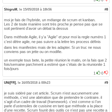
ShigruM
,
le 15/05/2018 à 18h56
#8
moi je fais de l'hybride, un mélange de scrum et kanban.
Les 2 de toute manière sont très proche je pense pas que se
soit pertinent d'avoir un débat la dessus
Dans méthode Agile, il y'a "Agile" et pour moi la regle numéro 1
c'est dêtre agile, ne pas suivre a la lettre les process définis
dans les manifestes mais de les adapter. Si un truc ne nous
conviens pas on jette ou on modifie.
un exemple tous bete, la petite réunion le matin, on la fais que 2
fois/semaine parchment a estimé que c'étais de la réunionite 1
fois/jours
1
0
UNi[FR]
,
le 16/05/2018 à 00h23
#9
je suis sidéré par cet article. Scrum n'est aucunement une
méthode, c'est une abération que de pretendre le contraire. il
s'agit d'un cadre de travail (framework). c'est comme si l'on
parle d'ustensiles de cusisine en tant que méthode a la place
d'une recette. Scrum founit des outils ce n'est pas une recette a