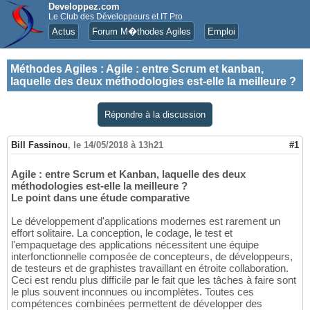
Developpez.com
Le Club des Développeurs et IT Pro
Actus
Forum M�thodes Agiles
Emploi
Méthodes Agiles
:
Agile : entre Scrum et kanban,
laquelle des deux méthodologies est-elle la meilleure ?
Répondre à la discussion
Bill Fassinou
,
le 14/05/2018 à 13h21
#1
Agile : entre Scrum et Kanban, laquelle des deux
méthodologies est-elle la meilleure ?
Le point dans une étude comparative
Le développement d'applications modernes est rarement un
effort solitaire. La conception, le codage, le test et
l'empaquetage des applications nécessitent une équipe
interfonctionnelle composée de concepteurs, de développeurs,
de testeurs et de graphistes travaillant en étroite collaboration.
Ceci est rendu plus difficile par le fait que les tâches à faire sont
le plus souvent inconnues ou incomplètes. Toutes ces
compétences combinées permettent de développer des