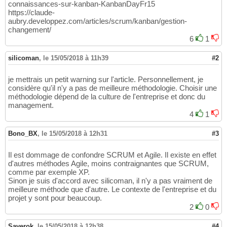
connaissances-sur-kanban-KanbanDayFr15
https://claude-
aubry.developpez.com/articles/scrum/kanban/gestion-
changement/
6
1
silicoman
,
le 15/05/2018 à 11h39
#2
je mettrais un petit warning sur l'article. Personnellement, je
considère qu'il n'y a pas de meilleure méthodologie. Choisir une
méthodologie dépend de la culture de l'entreprise et donc du
management.
4
1
Bono_BX
,
le 15/05/2018 à 12h31
#3
Il est dommage de confondre SCRUM et Agile. Il existe en effet
d'autres méthodes Agile, moins contraignantes que SCRUM,
comme par exemple XP.
Sinon je suis d'accord avec silicoman, il n'y a pas vraiment de
meilleure méthode que d'autre. Le contexte de l'entreprise et du
projet y sont pour beaucoup.
2
0
Saverok
,
le 15/05/2018 à 12h38
#4