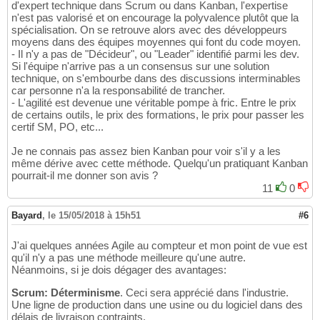
d'expert technique dans Scrum ou dans Kanban, l'expertise
n'est pas valorisé et on encourage la polyvalence plutôt que la
spécialisation. On se retrouve alors avec des développeurs
moyens dans des équipes moyennes qui font du code moyen.
- Il n'y a pas de "Décideur", ou "Leader" identifié parmi les dev.
Si l'équipe n'arrive pas a un consensus sur une solution
technique, on s'embourbe dans des discussions interminables
car personne n'a la responsabilité de trancher.
- L'agilité est devenue une véritable pompe à fric. Entre le prix
de certains outils, le prix des formations, le prix pour passer les
certif SM, PO, etc...
Je ne connais pas assez bien Kanban pour voir s'il y a les
même dérive avec cette méthode. Quelqu'un pratiquant Kanban
pourrait-il me donner son avis ?
11
0
Bayard
,
le 15/05/2018 à 15h51
#6
J'ai quelques années Agile au compteur et mon point de vue est
qu'il n'y a pas une méthode meilleure qu'une autre.
Néanmoins, si je dois dégager des avantages:
Scrum: Déterminisme
. Ceci sera apprécié dans l'industrie.
Une ligne de production dans une usine ou du logiciel dans des
délais de livraison contraints.