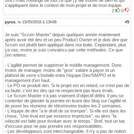
strict mais mélange de tout ce que j'y aie trouvé de bien et qui
s'appliquent dans le context de mon projet et de mon équipe.
2
0
pyros
,
le 15/05/2018 à 13h08
#5
Je suis "Scrum Master" depuis quelques année maintenant
après avoir été dev et un peu Product Owner et je dois dire que
Scrum est plutôt bien appliqué dans ma boite. Cependant, plus
ça vas, moins je suis convaincu par cette méthodes. Ce que
j'en retiens:
- L'agilité permet de supprimer le middle management. Donc
moins de manager, moins de "gros" salaire à payer et un
plafond de verre s'installe entre l'équipe Dev/SM/PO et le
management d'en haut.
- Le PO ne produit rien. Si le projet est en retard, ce n'est pas de
sa faute, c'est les dev qui ne respectent pas leurs évals.
- Le Scrum Master n'a pas vraiment d'objectif défini. Il peu se
contenter de glander la journée en lisant des blog sur l'agilité et
de poser les réunions de rétro/review toutes les 2 semaines.
- L'équipe de dev "a le droit de se tromper". Si elle est dans les
choux, "Une éval est par essence imprécise", ou alors "la
vélocité est faite pour évoluer avec le temps." Bref, tout un tas
d'excuse pour ne pas prendre ses responsabilités.
- Les développeurs sont interchangeable. Il n'y a pas de notion