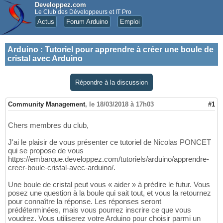
Developpez.com
Le Club des Développeurs et IT Pro
Actus
Forum Arduino
Emploi
Arduino
:
Tutoriel pour apprendre à créer une boule de
cristal avec Arduino
Répondre à la discussion
Community Management
,
le 18/03/2018 à 17h03
#1
Chers membres du club,
J'ai le plaisir de vous présenter ce tutoriel de Nicolas PONCET
qui se propose de vous
https://embarque.developpez.com/tutoriels/arduino/apprendre-
creer-boule-cristal-avec-arduino/.
Une boule de cristal peut vous « aider » à prédire le futur. Vous
posez une question à la boule qui sait tout, et vous la retournez
pour connaître la réponse. Les réponses seront
prédéterminées, mais vous pourrez inscrire ce que vous
voudrez. Vous utiliserez votre Arduino pour choisir parmi un