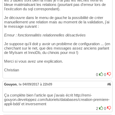
les 3 tables sont bien là mais je n'ai pas les flèches verte et
bleue matérialisant les relations (pourtant pas d'erreur lors de
l'exécution du sql correspondant).
Je découvre dans le menu de gauche la possibilité de créer
manuellement une relation mais au moment de la validation, j'ai
le message suivant :
Erreur : fonctionnalités relationnelles désactivées
Je suppose qu'il doit y avoir un problème de configuration ... (en
cherchant sur le net, que des messages assez anciens parlant
de MyIsam et InnoDb, du chinois pour moi !)
Merci si vous avez une explication.
Christian
0
0
Gouyon
,
le 04/09/2017 à 22h09
#6
Ça complète bien l'article que j'avais écrit http://remi-
gouyon.developpez.com/tutoriels/databases/creation-premiere-
appli-bdd/ et inversement
2
0