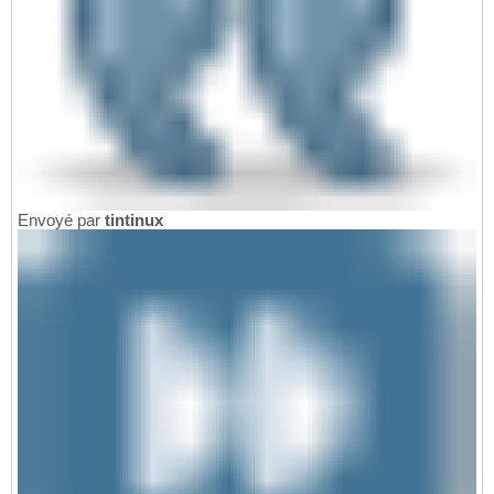
Envoyé par
tintinux