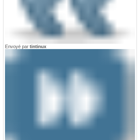
Envoyé par
tintinux