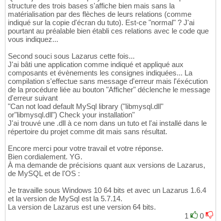
structure des trois bases s'affiche bien mais sans la
matérialisation par des flèches de leurs relations (comme
indiqué sur la copie d'écran du tuto). Est-ce "normal" ? J'ai
pourtant au préalable bien établi ces relations avec le code que
vous indiquez...
Second souci sous Lazarus cette fois...
J'ai bâti une application comme indiqué et appliqué aux
composants et évènements les consignes indiquées... La
compilation s'effectue sans message d'erreur mais l'éxécution
de la procédure liée au bouton "Afficher" déclenche le message
d'erreur suivant
"Can not load default MySql library ("libmysql.dll"
or"libmysql.dll") Check your installation"
J'ai trouvé une .dll à ce nom dans un tuto et l'ai installé dans le
répertoire du projet comme dit mais sans résultat.
Encore merci pour votre travail et votre réponse.
Bien cordialement. YG.
À ma demande de précisions quant aux versions de Lazarus,
de MySQL et de l'OS :
Je travaille sous Windows 10 64 bits et avec un Lazarus 1.6.4
et la version de MySql est la 5.7.14.
La version de Lazarus est une version 64 bits.
1
0