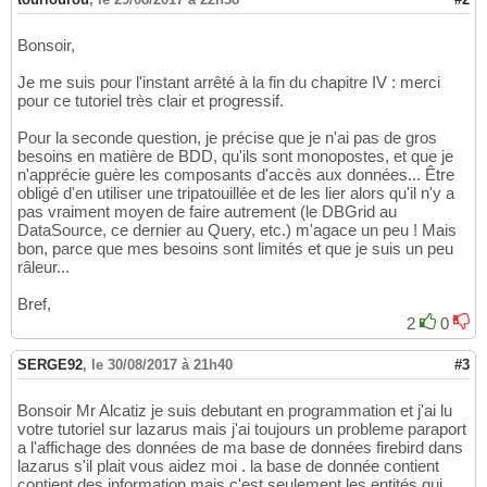
Bonsoir,
Je me suis pour l'instant arrêté à la fin du chapitre IV : merci
pour ce tutoriel très clair et progressif.
Pour la seconde question, je précise que je n'ai pas de gros
besoins en matière de BDD, qu'ils sont monopostes, et que je
n'apprécie guère les composants d'accès aux données... Être
obligé d'en utiliser une tripatouillée et de les lier alors qu'il n'y a
pas vraiment moyen de faire autrement (le DBGrid au
DataSource, ce dernier au Query, etc.) m'agace un peu ! Mais
bon, parce que mes besoins sont limités et que je suis un peu
râleur...
Bref,
2
0
SERGE92
,
le 30/08/2017 à 21h40
#3
Bonsoir Mr Alcatiz je suis debutant en programmation et j'ai lu
votre tutoriel sur lazarus mais j'ai toujours un probleme paraport
a l'affichage des données de ma base de données firebird dans
lazarus s'il plait vous aidez moi . la base de donnée contient
contient des information mais c'est seulement les entités qui