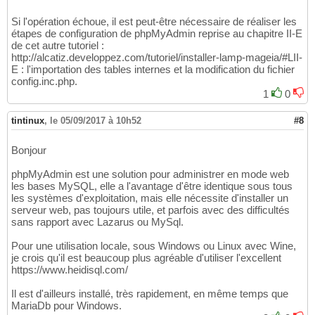
Si l'opération échoue, il est peut-être nécessaire de réaliser les
étapes de configuration de phpMyAdmin reprise au chapitre II-E
de cet autre tutoriel :
http://alcatiz.developpez.com/tutoriel/installer-lamp-mageia/#LII-
E : l'importation des tables internes et la modification du fichier
config.inc.php.
1
0
tintinux
,
le 05/09/2017 à 10h52
#8
Bonjour
phpMyAdmin est une solution pour administrer en mode web
les bases MySQL, elle a l'avantage d'être identique sous tous
les systèmes d'exploitation, mais elle nécessite d'installer un
serveur web, pas toujours utile, et parfois avec des difficultés
sans rapport avec Lazarus ou MySql.
Pour une utilisation locale, sous Windows ou Linux avec Wine,
je crois qu'il est beaucoup plus agréable d'utiliser l'excellent
https://www.heidisql.com/
Il est d'ailleurs installé, très rapidement, en même temps que
MariaDb pour Windows.