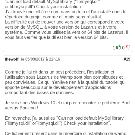
"Can not load default MySql library ("libmysql.dll"
or"libmysql.dll") Check your installation"
J'ai trouvé une .dll à ce nom dans un tuto et l'ai installé dans le
répertoire du projet comme dit mais sans résultat.
La difficulté est de trouver une version qui correspond à votre
version de MySQL, à votre version de Lazarus et à votre
système. Comme vous utilisez la version 64 bits de Lazarus, il
vous faut vérifier que la dll est bien la version 64 bits.
1
0
thewolf
,
le 05/09/2017 à 22h16
#19
Comme je l'ai dit dans un post précédent, l'installation et
l'utilisation sous Lazarus de Wamp sont bien compliquées et
peu conviviales. Ce qui n'enlève rien à la qualité du tutoriel qui
apporte beaucoup sur le développement d'applications
comportant des bases de données.
Je suis sous Windows 10 et n'ai pas rencontré le problème Bool
versus Boolean !
En revanche, j'ai aussi eu "Can not load default MySql library
("libmysql.dll" or"libmysql.dll") Check your installation".
Ce fichier est présent dans le répertoire d'installation de wamp.