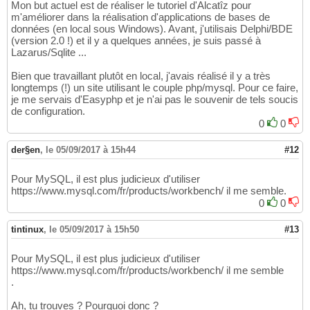
Mon but actuel est de réaliser le tutoriel d'Alcatîz pour
m'améliorer dans la réalisation d'applications de bases de
données (en local sous Windows). Avant, j'utilisais Delphi/BDE
(version 2.0 !) et il y a quelques années, je suis passé à
Lazarus/Sqlite ...
Bien que travaillant plutôt en local, j'avais réalisé il y a très
longtemps (!) un site utilisant le couple php/mysql. Pour ce faire,
je me servais d'Easyphp et je n'ai pas le souvenir de tels soucis
de configuration.
0
0
der§en
,
le 05/09/2017 à 15h44
#12
Pour MySQL, il est plus judicieux d'utiliser
https://www.mysql.com/fr/products/workbench/ il me semble.
0
0
tintinux
,
le 05/09/2017 à 15h50
#13
Pour MySQL, il est plus judicieux d'utiliser
https://www.mysql.com/fr/products/workbench/ il me semble
.
Ah, tu trouves ? Pourquoi donc ?