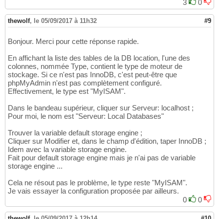
3
0
thewolf
,
le 05/09/2017 à 11h32
#9
Bonjour. Merci pour cette réponse rapide.
En affichant la liste des tables de la DB location, l'une des
colonnes, nommée Type, contient le type de moteur de
stockage. Si ce n'est pas InnoDB, c'est peut-être que
phpMyAdmin n'est pas complètement configuré.
Effectivement, le type est "MyISAM".
Dans le bandeau supérieur, cliquer sur Serveur: localhost ;
Pour moi, le nom est "Serveur: Local Databases"
Trouver la variable default storage engine ;
Cliquer sur Modifier et, dans le champ d'édition, taper InnoDB ;
Idem avec la variable storage engine.
Fait pour default storage engine mais je n'ai pas de variable
storage engine ...
Cela ne résout pas le problème, le type reste "MyISAM".
Je vais essayer la configuration proposée par ailleurs.
0
0
thewolf
,
le 05/09/2017 à 12h14
#10