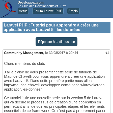
Developpez.com
Le Club des Développeurs et IT Pro
Actus
Forum Laravel PHP
Emploi
Laravel PHP
:
Tutoriel pour apprendre à créer une
application avec Laravel 5 - les données
Répondre à la discussion
Community Management
,
le 30/08/2017 à 20h44
#1
Chers membres du club,
J'ai le plaisir de vous présenter cette série de tutoriels de
Maurice Chavelli pour vous apprendre à créer une application
avec Laravel 5. Dans cette première partie nous allons
http://maurice-chavelli.developpez.com/tutoriels/laravel/creer-
application/les-donnes/.
Ce tutoriel initie une nouvelle série sur la version 5 de Laravel
qui va décrire le processus de création d'une application en
permettant ainsi de voir les principales étapes et les éléments
essentiels de ce framework. Ce n'est pas à proprement parler