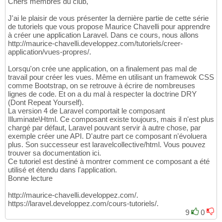
Chers membres du club,
J'ai le plaisir de vous présenter la dernière partie de cette série
de tutoriels que vous propose Maurice Chavelli pour apprendre
à créer une application Laravel. Dans ce cours, nous allons
http://maurice-chavelli.developpez.com/tutoriels/creer-
application/vues-propres/.
Lorsqu'on crée une application, on a finalement pas mal de
travail pour créer les vues. Même en utilisant un framewok CSS
comme Bootstrap, on se retrouve à écrire de nombreuses
lignes de code. Et on a du mal à respecter la doctrine DRY
(Dont Repeat Yourself).
La version 4 de Laravel comportait le composant
Illuminate\Html. Ce composant existe toujours, mais il n'est plus
chargé par défaut, Laravel pouvant servir à autre chose, par
exemple créer une API. D'autre part ce composant n'évoluera
plus. Son successeur est laravelcollective/html. Vous pouvez
trouver sa documentation ici.
Ce tutoriel est destiné à montrer comment ce composant a été
utilisé et étendu dans l'application.
Bonne lecture
http://maurice-chavelli.developpez.com/.
https://laravel.developpez.com/cours-tutoriels/.
9
0