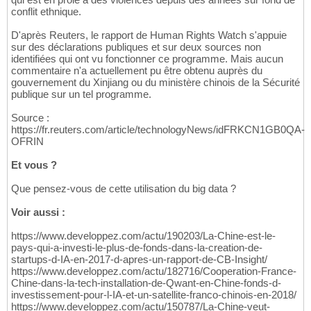
conflit ethnique.
D'après Reuters, le rapport de Human Rights Watch s'appuie
sur des déclarations publiques et sur deux sources non
identifiées qui ont vu fonctionner ce programme. Mais aucun
commentaire n'a actuellement pu être obtenu auprès du
gouvernement du Xinjiang ou du ministère chinois de la Sécurité
publique sur un tel programme.
Source :
https://fr.reuters.com/article/technologyNews/idFRKCN1GB0QA-
OFRIN
Et vous ?
Que pensez-vous de cette utilisation du big data ?
Voir aussi :
https://www.developpez.com/actu/190203/La-Chine-est-le-
pays-qui-a-investi-le-plus-de-fonds-dans-la-creation-de-
startups-d-IA-en-2017-d-apres-un-rapport-de-CB-Insight/
https://www.developpez.com/actu/182716/Cooperation-France-
Chine-dans-la-tech-installation-de-Qwant-en-Chine-fonds-d-
investissement-pour-l-IA-et-un-satellite-franco-chinois-en-2018/
https://www.developpez.com/actu/150787/La-Chine-veut-