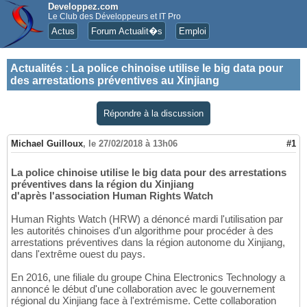
Developpez.com
Le Club des Développeurs et IT Pro
Actus
Forum Actualit�s
Emploi
Actualités
:
La police chinoise utilise le big data pour
des arrestations préventives au Xinjiang
Répondre à la discussion
Michael Guilloux
,
le 27/02/2018 à 13h06
#1
La police chinoise utilise le big data pour des arrestations
préventives dans la région du Xinjiang
d'après l'association Human Rights Watch
Human Rights Watch (HRW) a dénoncé mardi l'utilisation par
les autorités chinoises d'un algorithme pour procéder à des
arrestations préventives dans la région autonome du Xinjiang,
dans l'extrême ouest du pays.
En 2016, une filiale du groupe China Electronics Technology a
annoncé le début d'une collaboration avec le gouvernement
régional du Xinjiang face à l'extrémisme. Cette collaboration