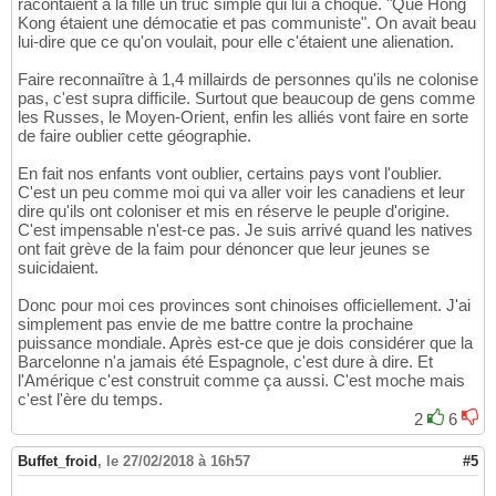
racontaient à la fille un truc simple qui lui a choqué. "Que Hong
Kong étaient une démocatie et pas communiste". On avait beau
lui-dire que ce qu'on voulait, pour elle c'étaient une alienation.
Faire reconnaiître à 1,4 millairds de personnes qu'ils ne colonise
pas, c'est supra difficile. Surtout que beaucoup de gens comme
les Russes, le Moyen-Orient, enfin les alliés vont faire en sorte
de faire oublier cette géographie.
En fait nos enfants vont oublier, certains pays vont l'oublier.
C'est un peu comme moi qui va aller voir les canadiens et leur
dire qu'ils ont coloniser et mis en réserve le peuple d'origine.
C'est impensable n'est-ce pas. Je suis arrivé quand les natives
ont fait grève de la faim pour dénoncer que leur jeunes se
suicidaient.
Donc pour moi ces provinces sont chinoises officiellement. J'ai
simplement pas envie de me battre contre la prochaine
puissance mondiale. Après est-ce que je dois considérer que la
Barcelonne n'a jamais été Espagnole, c'est dure à dire. Et
l'Amérique c'est construit comme ça aussi. C'est moche mais
c'est l'ère du temps.
2
6
Buffet_froid
,
le 27/02/2018 à 16h57
#5