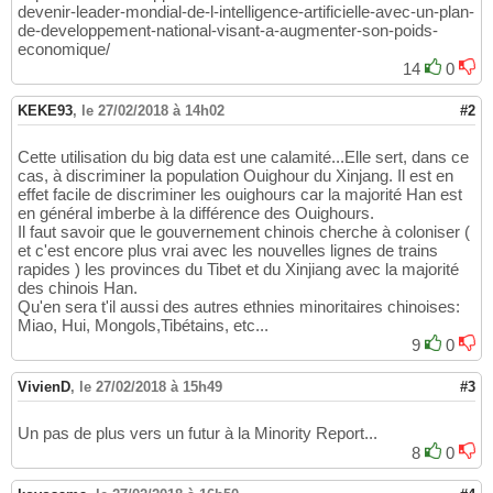
devenir-leader-mondial-de-l-intelligence-artificielle-avec-un-plan-
de-developpement-national-visant-a-augmenter-son-poids-
economique/
14
0
KEKE93
,
le 27/02/2018 à 14h02
#2
Cette utilisation du big data est une calamité...Elle sert, dans ce
cas, à discriminer la population Ouighour du Xinjang. Il est en
effet facile de discriminer les ouighours car la majorité Han est
en général imberbe à la différence des Ouighours.
Il faut savoir que le gouvernement chinois cherche à coloniser (
et c'est encore plus vrai avec les nouvelles lignes de trains
rapides ) les provinces du Tibet et du Xinjiang avec la majorité
des chinois Han.
Qu'en sera t'il aussi des autres ethnies minoritaires chinoises:
Miao, Hui, Mongols,Tibétains, etc...
9
0
VivienD
,
le 27/02/2018 à 15h49
#3
Un pas de plus vers un futur à la Minority Report...
8
0