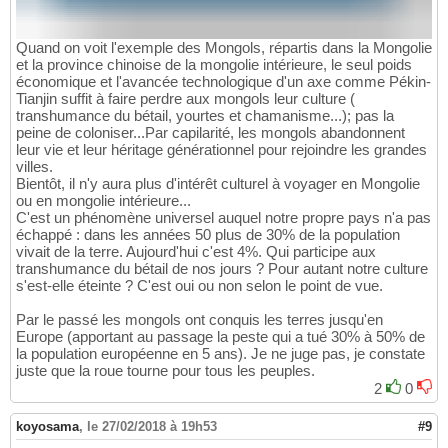
Quand on voit l'exemple des Mongols, répartis dans la Mongolie
et la province chinoise de la mongolie intérieure, le seul poids
économique et l'avancée technologique d'un axe comme Pékin-
Tianjin suffit à faire perdre aux mongols leur culture (
transhumance du bétail, yourtes et chamanisme...); pas la
peine de coloniser...Par capilarité, les mongols abandonnent
leur vie et leur héritage générationnel pour rejoindre les grandes
villes.
Bientôt, il n'y aura plus d'intérêt culturel à voyager en Mongolie
ou en mongolie intérieure...
C'est un phénomène universel auquel notre propre pays n'a pas
échappé : dans les années 50 plus de 30% de la population
vivait de la terre. Aujourd'hui c'est 4%. Qui participe aux
transhumance du bétail de nos jours ? Pour autant notre culture
s'est-elle éteinte ? C'est oui ou non selon le point de vue.
Par le passé les mongols ont conquis les terres jusqu'en
Europe (apportant au passage la peste qui a tué 30% à 50% de
la population européenne en 5 ans). Je ne juge pas, je constate
juste que la roue tourne pour tous les peuples.
2
0
koyosama
,
le 27/02/2018 à 19h53
#9