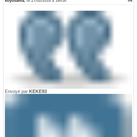
koyosama
,
le 27/02/2018 à 16h50
#4
Envoyé par
KEKE93