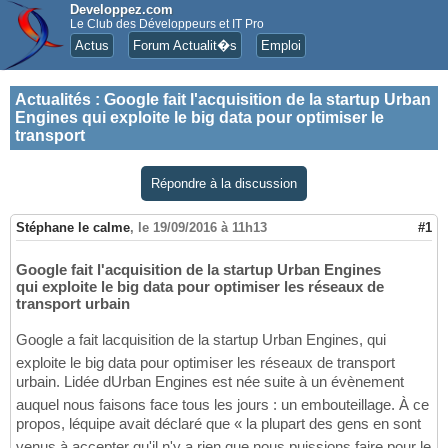
Developpez.com
Le Club des Développeurs et IT Pro
Actus
Forum Actualit�s
Emploi
Actualités
:
Google fait l'acquisition de la startup Urban
Engines qui exploite le big data pour optimiser le
transport
Répondre à la discussion
Stéphane le calme
,
le 19/09/2016 à 11h13
#1
Google fait l'acquisition de la startup Urban Engines
qui exploite le big data pour optimiser les réseaux de
transport urbain
Google a fait lacquisition de la startup Urban Engines, qui
exploite le big data pour optimiser les réseaux de transport
urbain. Lidée dUrban Engines est née suite à un évènement
auquel nous faisons face tous les jours : un embouteillage. À ce
propos, léquipe avait déclaré que « la plupart des gens en sont
venus à accepter qu'il n'y a rien que nous puissions faire pour le