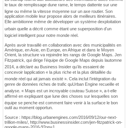
le taux de remplissage dune rame, le temps dattente sur une
ligne ou même la vitesse moyenne sur un axe routier. Son
application mobile leur propose alors de meilleurs itinéraires.
Elle ambitionne même de développer un système dexploitation
urbain quelle a décrit comme étant une superposition d'un
logiciel intelligent pour notre monde réel.
Après avoir travaillé en collaboration avec des municipalités en
Amérique, en Asie, en Europe, en Afrique et dans le Moyen
Orient, la structure va rejoindre les rangs de Google Maps. Jen
Fitzpatrick, qui dirige l'équipe de Google Maps depuis lautomne
2014, a déclaré au Business Insider qu'ils essaient de
concevoir lapplication « la plus riche et la plus détaillée du
monde réel qui ait jamais existé ». Cela inclut l'intégration du
genre de données riches de trafic quUrban Engine recueille et
analyse. « Maps est un incroyable couteau Suisse », a-t-elle
affirmé en expliquant que lune des choses sur lesquelles son
équipe se penche est comment faire venir à la surface le bon
outil au moment opportun.
Source : https://blog.urbanengines.com/2016/09/12/our-next-
trillion-miles/, http://www.businessinsider.com/jen-fitzpatrick-on-
google-maps-2016-9?op=1