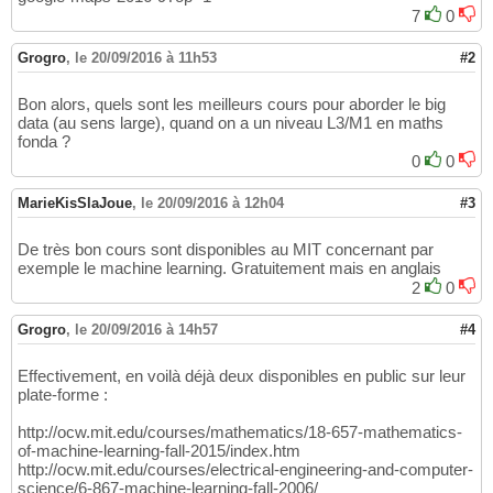
7
0
Grogro
,
le 20/09/2016 à 11h53
#2
Bon alors, quels sont les meilleurs cours pour aborder le big
data (au sens large), quand on a un niveau L3/M1 en maths
fonda ?
0
0
MarieKisSlaJoue
,
le 20/09/2016 à 12h04
#3
De très bon cours sont disponibles au MIT concernant par
exemple le machine learning. Gratuitement mais en anglais
2
0
Grogro
,
le 20/09/2016 à 14h57
#4
Effectivement, en voilà déjà deux disponibles en public sur leur
plate-forme :
http://ocw.mit.edu/courses/mathematics/18-657-mathematics-
of-machine-learning-fall-2015/index.htm
http://ocw.mit.edu/courses/electrical-engineering-and-computer-
science/6-867-machine-learning-fall-2006/