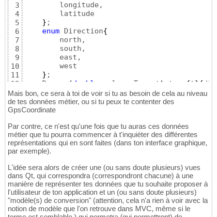
27
        longitude,

3
}
;
28
        latitude

4
}
; 

5
enum
 Direction
{
6
        north,

7
        south,

8
        east,

9
        west

10
}
;

11
    Degree
(
double
 value, Type t
)
:type
{
t
}
{
/* 
12
    Type type;

13
Mais bon, ce sera à toi de voir si tu as besoin de cela au niveau
    Direction direction;

14
de tes données métier, ou si tu peux te contenter des
unsigned
short
 degree;

GpsCoordinate
15
unsigned
short
 minutes;

16
Par contre, ce n'est qu'une fois que tu auras ces données
unsigned
short
 seconds;

17
métier que tu pourra commencer à t'inquiéter des différentes
unsigned
double
18
représentations qui en sont faites (dans ton interface graphique,
}
;
19
par exemple).
L'idée sera alors de créer une (ou sans doute plusieurs) vues
dans Qt, qui correspondra (correspondront chacune) à une
manière de représenter tes données que tu souhaite proposer à
l'utilisateur de ton application et un (ou sans doute plusieurs)
"modèle(s) de conversion" (attention, cela n'a rien à voir avec la
notion de modèle que l'on retrouve dans MVC, même si le
terme est semblable ) qui permetra (qui permettront) de