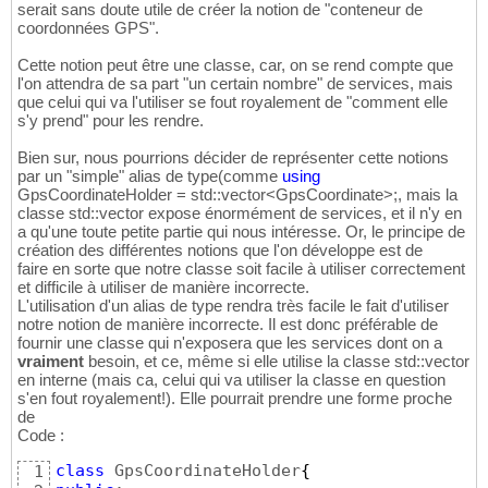
serait sans doute utile de créer la notion de "conteneur de
coordonnées GPS".
Cette notion peut être une classe, car, on se rend compte que
l'on attendra de sa part "un certain nombre" de services, mais
que celui qui va l'utiliser se fout royalement de "comment elle
s'y prend" pour les rendre.
Bien sur, nous pourrions décider de représenter cette notions
par un "simple" alias de type(comme
using
GpsCoordinateHolder = std::vector<GpsCoordinate>;, mais la
classe std::vector expose énormément de services, et il n'y en
a qu'une toute petite partie qui nous intéresse. Or, le principe de
création des différentes notions que l'on développe est de
faire en sorte que notre classe soit facile à utiliser correctement
et difficile à utiliser de manière incorrecte.
L'utilisation d'un alias de type rendra très facile le fait d'utiliser
notre notion de manière incorrecte. Il est donc préférable de
fournir une classe qui n'exposera que les services dont on a
vraiment
besoin, et ce, même si elle utilise la classe std::vector
en interne (mais ca, celui qui va utiliser la classe en question
s'en fout royalement!). Elle pourrait prendre une forme proche
de
Code :
class
 GpsCoordinateHolder
{
1