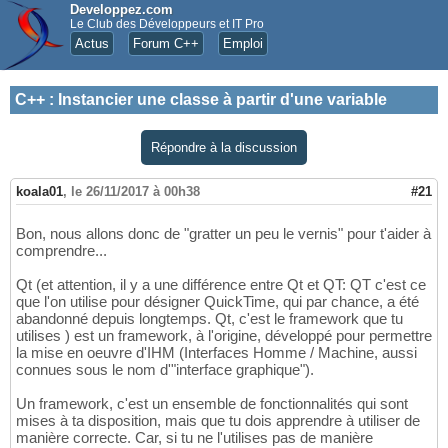
Developpez.com
Le Club des Développeurs et IT Pro
Actus
Forum C++
Emploi
C++
:
Instancier une classe à partir d'une variable
Répondre à la discussion
koala01
,
le 26/11/2017 à 00h38
#21
Bon, nous allons donc de "gratter un peu le vernis" pour t'aider à
comprendre...
Qt (et attention, il y a une différence entre Qt et QT: QT c'est ce
que l'on utilise pour désigner QuickTime, qui par chance, a été
abandonné depuis longtemps. Qt, c'est le framework que tu
utilises ) est un framework, à l'origine, développé pour permettre
la mise en oeuvre d'IHM (Interfaces Homme / Machine, aussi
connues sous le nom d'"interface graphique").
Un framework, c'est un ensemble de fonctionnalités qui sont
mises à ta disposition, mais que tu dois apprendre à utiliser de
manière correcte. Car, si tu ne l'utilises pas de manière