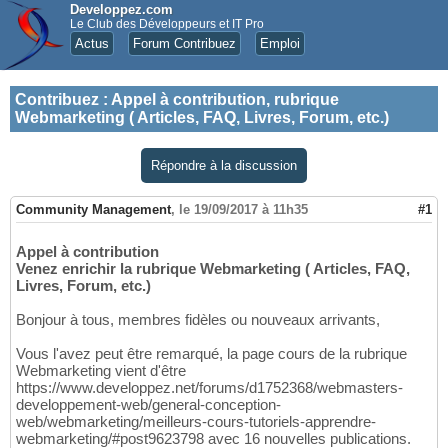
Developpez.com
Le Club des Développeurs et IT Pro
Actus
Forum Contribuez
Emploi
Contribuez
:
Appel à contribution, rubrique
Webmarketing ( Articles, FAQ, Livres, Forum, etc.)
Répondre à la discussion
Community Management
,
le 19/09/2017 à 11h35
#1
Appel à contribution
Venez enrichir la rubrique Webmarketing ( Articles, FAQ,
Livres, Forum, etc.)
Bonjour à tous, membres fidèles ou nouveaux arrivants,
Vous l'avez peut être remarqué, la page cours de la rubrique
Webmarketing vient d'être
https://www.developpez.net/forums/d1752368/webmasters-
developpement-web/general-conception-
web/webmarketing/meilleurs-cours-tutoriels-apprendre-
webmarketing/#post9623798 avec 16 nouvelles publications.