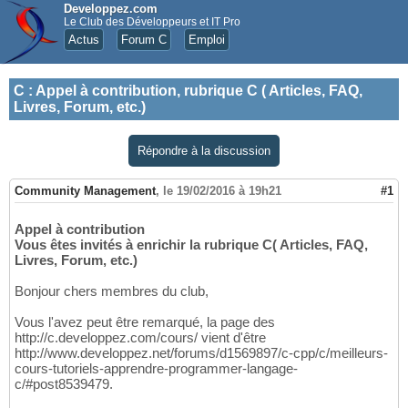
Developpez.com
Le Club des Développeurs et IT Pro
Actus
Forum C
Emploi
C
:
Appel à contribution, rubrique C ( Articles, FAQ,
Livres, Forum, etc.)
Répondre à la discussion
Community Management
,
le 19/02/2016 à 19h21
#1
Appel à contribution
Vous êtes invités à enrichir la rubrique C( Articles, FAQ,
Livres, Forum, etc.)
Bonjour chers membres du club,
Vous l'avez peut être remarqué, la page des
http://c.developpez.com/cours/ vient d'être
http://www.developpez.net/forums/d1569897/c-cpp/c/meilleurs-
cours-tutoriels-apprendre-programmer-langage-
c/#post8539479.