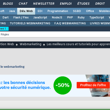
BLOGS
CHAT
NEWSLETTER
EMPLOI
ÉTUDES
DROIT
oft
Java
Dév. Web
EDI
Programmation
SGBD
Office
Mobiles
Dart
Flash / Flex
JavaScript
NodeJS
PHP
Ruby
TypeScript
ING
TUTORIELS WEBMARKETING
F.A.Q WEBMARKETING
LIVRES WEBM
ent !
Règles
ption Web
Webmarketing
Les meilleurs cours et tutoriels pour appr
e le webmarketing