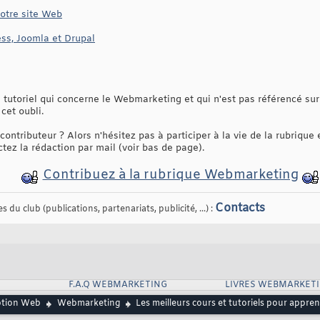
otre site Web
ss, Joomla et Drupal
tutoriel qui concerne le Webmarketing et qui n'est pas référencé sur 
 cet oubli.
contributeur ? Alors n'hésitez pas à participer à la vie de la rubrique
ez la rédaction par mail (voir bas de page).
Contribuez à la rubrique Webmarketing
Contacts
 du club (publications, partenariats, publicité, ...) :
F.A.Q WEBMARKETING
LIVRES WEBMARKET
ption Web
Webmarketing
Les meilleurs cours et tutoriels pour appr