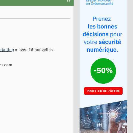
#1
arketing
» avec 16 nouvelles
pez.com