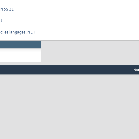
es NoSQL
ft
c les langages .NET
Nou