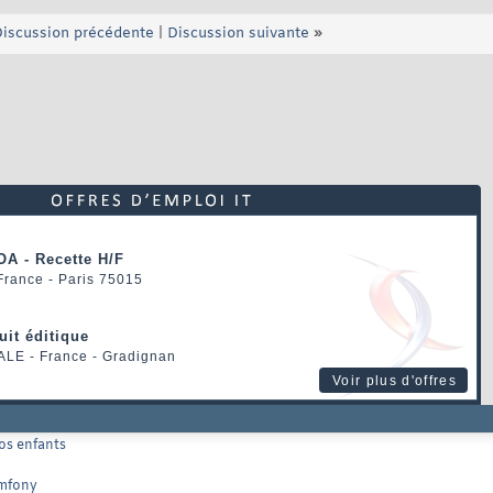
iscussion précédente
|
Discussion suivante
»
OA - Recette H/F
 France - Paris 75015
uit éditique
ALE
- France - Gradignan
Voir plus d'offres
os enfants
ymfony