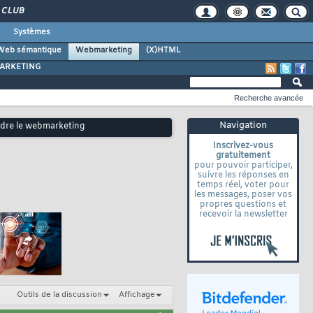
CLUB
Systèmes
Web sémantique
Webmarketing
(X)HTML
ARKETING
Recherche avancée
Navigation
endre le webmarketing
Inscrivez-vous
gratuitement
pour pouvoir participer,
suivre les réponses en
temps réel, voter pour
les messages, poser vos
propres questions et
recevoir la newsletter
Outils de la discussion
Affichage