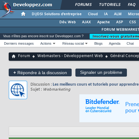
FORUMS
TUTORIELS
FAQ
DI/DSI Solutions d'entreprise
Cloud
IA
ALM
Micros
Dév. Web
AJAX
Apache
ASP
CSS
FORUM WEBMARKET
Vous n'êtes pas encore inscrit sur Developpez.com ?
Inscrivez-vous gratuitem
Derniers messages
Actions
Réseau social
Blogs
Agenda
Chat
Forum
Webmasters - Développement Web
Général Conce
+
Signaler un problème
Répondre à la discussion
Discussion :
Les meilleurs cours et tutoriels pour apprendr
Sujet :
Webmarketing