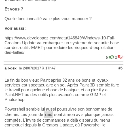
Et vous ?
Quelle fonctionnalité va le plus vous manquer ?
Voir aussi :
https://www.developpez.com/actu/146849/Windows-10-Fall-
Creators-Update-va-embarquer-un-systeme-de-securite-base-
sur-des-outils-EMET-pour-reduire-les-risques-d-exploitation-
des-failles/
8
0
air-dex
,
le 24/07/2017 à 17h47
#5
La fin du bon vieux Paint après 32 ans de bons et loyaux
services est spectaculaire en soi. Après Paint 3D semble faire
le travail pour quelque chose de basique, et au pire il y a
Paint.NET ou des outils plus avancés comme GIMP et
Photoshop.
Powershell semble lui aussi poursuivre son bonhomme de
chemin. Les jours de
cmd
sont à mon avis plus que jamais
comptés. L'invite de commandes a déjà disparu du menu
contextuel depuis la Creators Update, où Powershell le