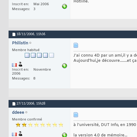
Hotline.
Inscrit en
Mai 2006
Messages
3
18/11/2006,
11h36
Philistin
Membre habitué
J'ai connu 4D par un ami,il y a 
Aujourd'hui,je découvre........et ç
Inscrit en
Novembre
2006
Messages
8
27/11/2006,
15h28
ddeee
Membre confirmé
à l'université, DUT Info, en 1990
la version 4.0 de mémoire...