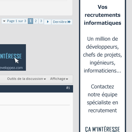
Page 1 sur 3
1
2
3
Dernière
Outils de la discussion
Affichage
#1