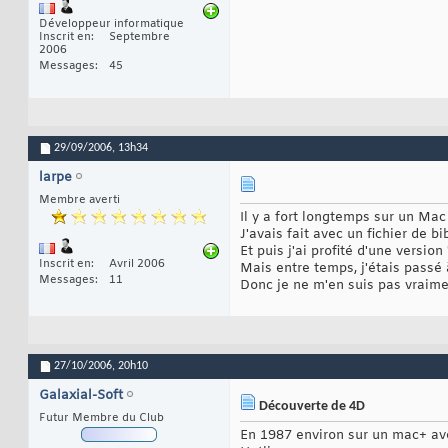
Développeur informatique
Inscrit en
Septembre
2006
Messages
45
29/09/2006,
13h34
larpe
Membre averti
Il y a fort longtemps sur un Mac
J'avais fait avec un fichier de b
Et puis j'ai profité d'une version 
Inscrit en
Avril 2006
Mais entre temps, j'étais passé 
Messages
11
Donc je ne m'en suis pas vraimen
27/10/2006,
20h10
Galaxial-Soft
Découverte de 4D
Futur Membre du Club
En 1987 environ sur un mac+ ave