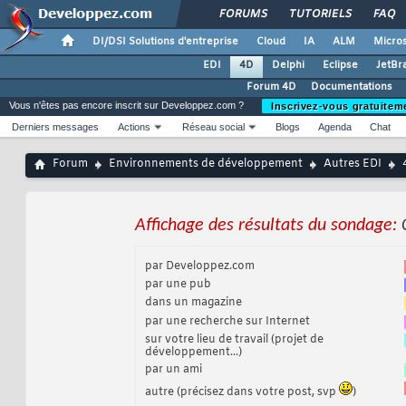
FORUMS
TUTORIELS
FAQ
DI/DSI Solutions d'entreprise
Cloud
IA
ALM
Micros
EDI
4D
Delphi
Eclipse
JetBr
Forum 4D
Documentations
Vous n'êtes pas encore inscrit sur Developpez.com ?
Inscrivez-vous gratuitem
Derniers messages
Actions
Réseau social
Blogs
Agenda
Chat
Forum
Environnements de développement
Autres EDI
Affichage des résultats du sondage:
par Developpez.com
par une pub
dans un magazine
par une recherche sur Internet
sur votre lieu de travail (projet de
développement...)
par un ami
autre (précisez dans votre post, svp
)