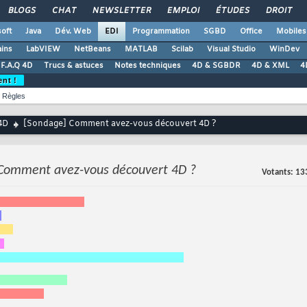
BLOGS
CHAT
NEWSLETTER
EMPLOI
ÉTUDES
DROIT
oft
Java
Dév. Web
EDI
Programmation
SGBD
Office
Mobiles
ains
LabVIEW
NetBeans
MATLAB
Scilab
Visual Studio
WinDev
F.A.Q 4D
Trucs & astuces
Notes techniques
4D & SGBDR
4D & XML
4
ent !
Règles
4D
[Sondage] Comment avez-vous découvert 4D ?
Comment avez-vous découvert 4D ?
Votants
13