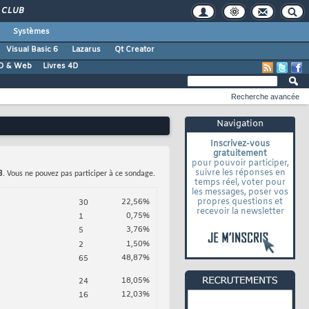
CLUB
Systèmes
Visual Basic 6
Lazarus
Qt Creator
D & Web
Livres 4D
Recherche avancée
Navigation
Inscrivez-vous
gratuitement
pour pouvoir participer,
suivre les réponses en
3
. Vous ne pouvez pas participer à ce sondage.
temps réel, voter pour
les messages, poser vos
propres questions et
22,56%
30
recevoir la newsletter
0,75%
1
3,76%
5
1,50%
2
48,87%
65
18,05%
24
12,03%
16