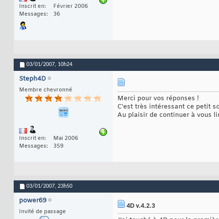
Inscrit en
Février 2006
Messages
36
03/01/2007,
10h24
Steph4D
Membre chevronné
Merci pour vos réponses !
C'est très intéressant ce petit
Au plaisir de continuer à vous lir
Inscrit en
Mai 2006
Messages
359
03/01/2007,
23h50
power69
4D v.4.2.3
Invité de passage