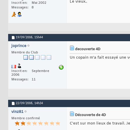
Le vieux..
Inscrit en
Mai 2002
Messages
8
19/09/2006,
15h44
joprince
decouverte 4D
Membre du Club
Un copain m'a fait essayé une ve
Inscrit en
Septembre
2006
Messages
11
22/09/2006,
14h34
vinz81
Découverte de 4D
Membre confirmé
C'est sur mon lieux de travail. 