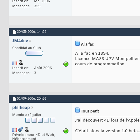
Inscrit en
Mai 2006
Messages
359
30/08/2006,
14h29
JM4dev
A la fac
Candidat au Club
A la fac en 1994.
Licence MASS UPV Montpellier I
cours de programmation...
Inscrit en
Août 2006
Messages
3
01/09/2006,
20h36
philheap
Tout petit
Membre régulier
J'ai découvert 4D lors de l'Appl
C'était alors la version 1.0 beta..
Développeur 4D et Web,
Hébergement