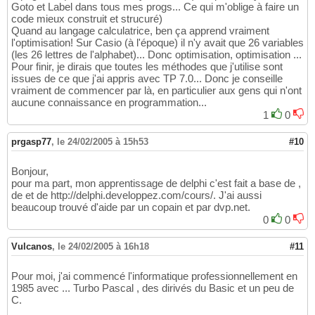
Goto et Label dans tous mes progs... Ce qui m'oblige à faire un
code mieux construit et strucuré)
Quand au langage calculatrice, ben ça apprend vraiment
l'optimisation! Sur Casio (à l'époque) il n'y avait que 26 variables
(les 26 lettres de l'alphabet)... Donc optimisation, optimisation ...
Pour finir, je dirais que toutes les méthodes que j'utilise sont
issues de ce que j'ai appris avec TP 7.0... Donc je conseille
vraiment de commencer par là, en particulier aux gens qui n'ont
aucune connaissance en programmation...
1
0
prgasp77
,
le 24/02/2005 à 15h53
#10
Bonjour,
pour ma part, mon apprentissage de delphi c'est fait a base de ,
de et de http://delphi.developpez.com/cours/. J'ai aussi
beaucoup trouvé d'aide par un copain et par dvp.net.
0
0
Vulcanos
,
le 24/02/2005 à 16h18
#11
Pour moi, j'ai commencé l'informatique professionnellement en
1985 avec ... Turbo Pascal , des dirivés du Basic et un peu de
C.