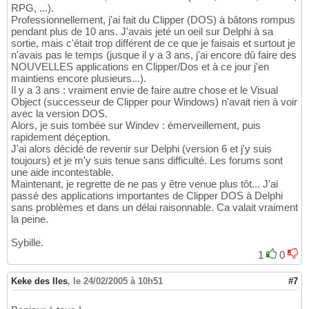
RPG, ...).
Professionnellement, j'ai fait du Clipper (DOS) à bâtons rompus
pendant plus de 10 ans. J'avais jeté un oeil sur Delphi à sa
sortie, mais c'était trop différent de ce que je faisais et surtout je
n'avais pas le temps (jusque il y a 3 ans, j'ai encore dû faire des
NOUVELLES applications en Clipper/Dos et à ce jour j'en
maintiens encore plusieurs...).
Il y a 3 ans : vraiment envie de faire autre chose et le Visual
Object (successeur de Clipper pour Windows) n'avait rien à voir
avec la version DOS.
Alors, je suis tombée sur Windev : émerveillement, puis
rapidement déçeption.
J'ai alors décidé de revenir sur Delphi (version 6 et j'y suis
toujours) et je m'y suis tenue sans difficulté. Les forums sont
une aide incontestable.
Maintenant, je regrette de ne pas y être venue plus tôt... J'ai
passé des applications importantes de Clipper DOS à Delphi
sans problèmes et dans un délai raisonnable. Ca valait vraiment
la peine.
Sybille.
1
0
Keke des Iles
,
le 24/02/2005 à 10h51
#7