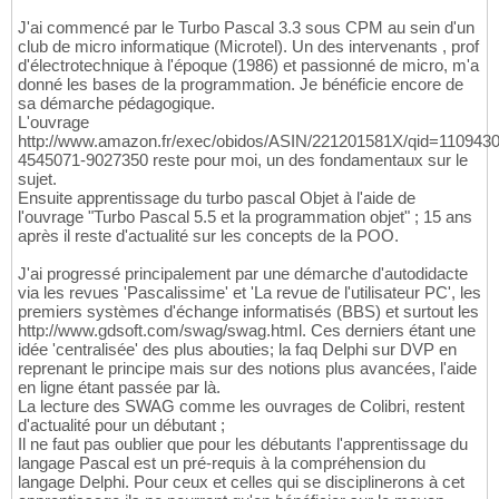
J'ai commencé par le Turbo Pascal 3.3 sous CPM au sein d'un
club de micro informatique (Microtel). Un des intervenants , prof
d'électrotechnique à l'époque (1986) et passionné de micro, m'a
donné les bases de la programmation. Je bénéficie encore de
sa démarche pédagogique.
L'ouvrage
http://www.amazon.fr/exec/obidos/ASIN/221201581X/qid=1109430
4545071-9027350 reste pour moi, un des fondamentaux sur le
sujet.
Ensuite apprentissage du turbo pascal Objet à l'aide de
l'ouvrage "Turbo Pascal 5.5 et la programmation objet" ; 15 ans
après il reste d'actualité sur les concepts de la POO.
J'ai progressé principalement par une démarche d'autodidacte
via les revues 'Pascalissime' et 'La revue de l'utilisateur PC', les
premiers systèmes d'échange informatisés (BBS) et surtout les
http://www.gdsoft.com/swag/swag.html. Ces derniers étant une
idée 'centralisée' des plus abouties; la faq Delphi sur DVP en
reprenant le principe mais sur des notions plus avancées, l'aide
en ligne étant passée par là.
La lecture des SWAG comme les ouvrages de Colibri, restent
d'actualité pour un débutant ;
Il ne faut pas oublier que pour les débutants l'apprentissage du
langage Pascal est un pré-requis à la compréhension du
langage Delphi. Pour ceux et celles qui se disciplinerons à cet