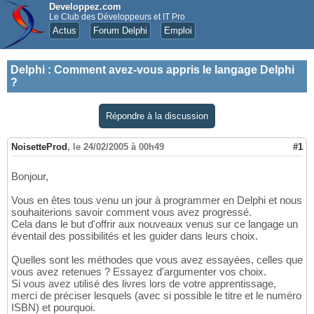
Developpez.com
Le Club des Développeurs et IT Pro
Actus
Forum Delphi
Emploi
Delphi
:
Comment avez-vous appris le langage Delphi
?
Répondre à la discussion
NoisetteProd
,
le 24/02/2005 à 00h49
#1
Bonjour,
Vous en êtes tous venu un jour à programmer en Delphi et nous
souhaiterions savoir comment vous avez progressé.
Cela dans le but d'offrir aux nouveaux venus sur ce langage un
éventail des possibilités et les guider dans leurs choix.
Quelles sont les méthodes que vous avez essayées, celles que
vous avez retenues ? Essayez d'argumenter vos choix.
Si vous avez utilisé des livres lors de votre apprentissage,
merci de préciser lesquels (avec si possible le titre et le numéro
ISBN) et pourquoi.