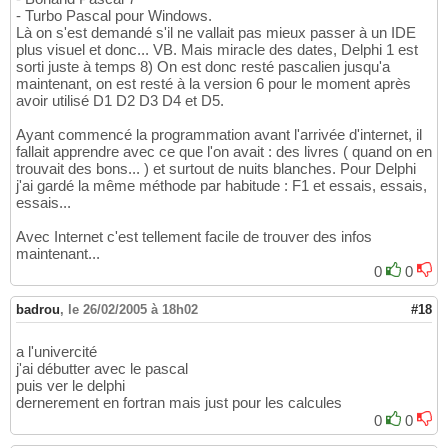
- Turbo Pascal pour Windows.
Là on s'est demandé s'il ne vallait pas mieux passer à un IDE
plus visuel et donc... VB. Mais miracle des dates, Delphi 1 est
sorti juste à temps 8) On est donc resté pascalien jusqu'a
maintenant, on est resté à la version 6 pour le moment après
avoir utilisé D1 D2 D3 D4 et D5.
Ayant commencé la programmation avant l'arrivée d'internet, il
fallait apprendre avec ce que l'on avait : des livres ( quand on en
trouvait des bons... ) et surtout de nuits blanches. Pour Delphi
j'ai gardé la même méthode par habitude : F1 et essais, essais,
essais...
Avec Internet c'est tellement facile de trouver des infos
maintenant...
0
0
badrou
,
le 26/02/2005 à 18h02
#18
a l'univercité
j'ai débutter avec le pascal
puis ver le delphi
dernerement en fortran mais just pour les calcules
0
0