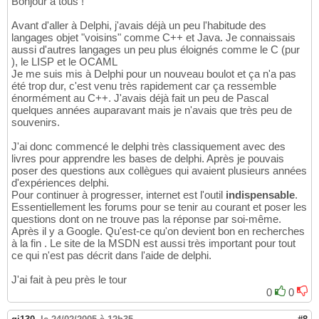
Bonjour à tous !
Avant d'aller à Delphi, j'avais déjà un peu l'habitude des
langages objet "voisins" comme C++ et Java. Je connaissais
aussi d'autres langages un peu plus éloignés comme le C (pur
), le LISP et le OCAML
Je me suis mis à Delphi pour un nouveau boulot et ça n'a pas
été trop dur, c'est venu très rapidement car ça ressemble
énormément au C++. J'avais déjà fait un peu de Pascal
quelques années auparavant mais je n'avais que très peu de
souvenirs.
J'ai donc commencé le delphi très classiquement avec des
livres pour apprendre les bases de delphi. Après je pouvais
poser des questions aux collègues qui avaient plusieurs années
d'expériences delphi.
Pour continuer à progresser, internet est l'outil
indispensable
.
Essentiellement les forums pour se tenir au courant et poser les
questions dont on ne trouve pas la réponse par soi-même.
Après il y a Google. Qu'est-ce qu'on devient bon en recherches
à la fin . Le site de la MSDN est aussi très important pour tout
ce qui n'est pas décrit dans l'aide de delphi.
J'ai fait à peu près le tour
0
0