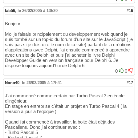
fab56
,
le 26/02/2005 à 13h20
#16
Bonjour
Moi je faisais principalement du developpement web quand je
suis tombé sur un top-ic du forum d'un site sur le JavaScript ( je
sais pas si je dois dire le nom de ce site) parlant de la créations
d'applications avec Delphi, j'ai ensuite commencé à apprendre
avec un site de Delphi et puis j'ai acheter le livre Delphi
Developper Guide en version française pour Delphi 6. Je
dispose toujours aujourd'hui de Delphi 6.
0
0
Nono40
,
le 26/02/2005 à 17h41
#17
J'ai commencé comme certain par Turbo Pascal 3 en école
d'ingénieur.
En stage en entreprise c'était un projet en Turbo Pascal 4 ( la
version à jour à l'éqoque ).
Quand j'ai commencé à travailler, la boite était déjà des
Pascaliens. Donc j'ai continuer avec :
- Turbo Pascal 5
- Borland Pascal 7