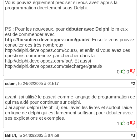
Vous pouvez également préciser si vous avez appris la
programmation directement sous Delphi.
PS : Pour les nouveaux, pour
débuter avec Delphi
le mieux
est de commencer avec
http://fbeaulieu.developpez.com/guide/
. Ensuite vous pouvez
consulter ces très nombreux
http://delphi.developpez.com/cours/, et enfin si vous avez des
questions commencez par chercher dans la
http://delphi.developpez.com/faq/. Et aussi
http://delphi.developpez.com/telecharger/gratuit/
0
0
edam
,
le 24/02/2005 à 01h17
#2
avant, j'ai utilisé le pascal comme langage de programmation ce
qui ma aidé pour continuer sur delphi.
J'ai appris delphi (Delphi 3) seul avec les livres et surtout l'aide
en ligne de delphi qui est largement suffisant pour débuter avec
ses explications et exemples.
1
0
Bill14
,
le 24/02/2005 à 07h58
#3