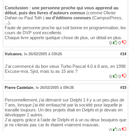
Conclusion : une personne proche qui vous apprend au
début, puis des livres d'auteurs connus
(comme Olivier
Dahan ou Paul Toth )
ou d'éditions connues
(CampusPress,
...)
.
Faute de personne proche qui soit bonne en programmation, les
cours de DVP sont excellents
Chaque livre apporte quelque chose de plus, un détail en plus.
0
0
Vulcanos
,
le 26/02/2005 à 03h26
#14
J'ai commencé du bon vieux Turbo Pascal 4.0 à 8 ans, en 1998
Excuse-moi, Sjrd, mais tu as 15 ans ?
0
0
Pierre Castelain
,
le 26/02/2005 à 09h38
#15
Personnellement, j'ai démarré sur Delphi 1 il y a un peu plus de
7 ans, lorsque j'ai été embauché par la société pour laquelle je
travaille toujours. Un des projets était en Delphi et je devais en
développer 2 autres.
J'ai appris grâce à l'aide de Delphi et à un ou deux bouquins que
je ne citerais pas car ils étaient vraiment mauvais.
0
0