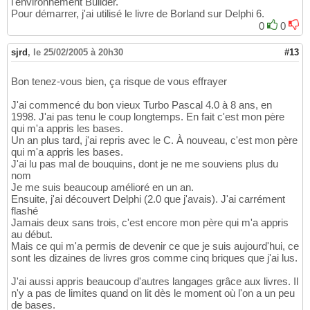
l'environnement Builder.
Pour démarrer, j'ai utilisé le livre de Borland sur Delphi 6.
0
0
sjrd
,
le 25/02/2005 à 20h30
#13
Bon tenez-vous bien, ça risque de vous effrayer
J'ai commencé du bon vieux Turbo Pascal 4.0 à 8 ans, en
1998. J'ai pas tenu le coup longtemps. En fait c'est mon père
qui m'a appris les bases.
Un an plus tard, j'ai repris avec le C. À nouveau, c'est mon père
qui m'a appris les bases.
J'ai lu pas mal de bouquins, dont je ne me souviens plus du
nom
Je me suis beaucoup amélioré en un an.
Ensuite, j'ai découvert Delphi (2.0 que j'avais). J'ai carrément
flashé
Jamais deux sans trois, c'est encore mon père qui m'a appris
au début.
Mais ce qui m'a permis de devenir ce que je suis aujourd'hui, ce
sont les dizaines de livres gros comme cinq briques que j'ai lus.
J'ai aussi appris beaucoup d'autres langages grâce aux livres. Il
n'y a pas de limites quand on lit dès le moment où l'on a un peu
de bases.