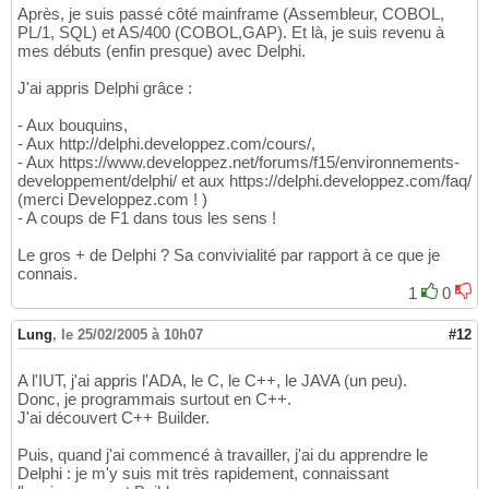
Après, je suis passé côté mainframe (Assembleur, COBOL,
PL/1, SQL) et AS/400 (COBOL,GAP). Et là, je suis revenu à
mes débuts (enfin presque) avec Delphi.
J'ai appris Delphi grâce :
- Aux bouquins,
- Aux http://delphi.developpez.com/cours/,
- Aux https://www.developpez.net/forums/f15/environnements-
developpement/delphi/ et aux https://delphi.developpez.com/faq/
(merci Developpez.com ! )
- A coups de F1 dans tous les sens !
Le gros + de Delphi ? Sa convivialité par rapport à ce que je
connais.
1
0
Lung
,
le 25/02/2005 à 10h07
#12
A l'IUT, j'ai appris l'ADA, le C, le C++, le JAVA (un peu).
Donc, je programmais surtout en C++.
J'ai découvert C++ Builder.
Puis, quand j'ai commencé à travailler, j'ai du apprendre le
Delphi : je m'y suis mit très rapidement, connaissant