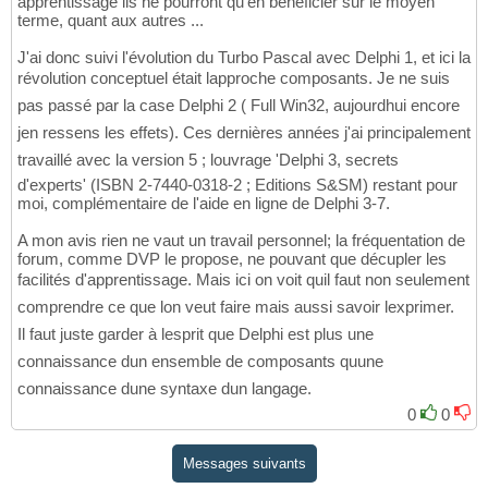
apprentissage ils ne pourront qu'en bénéficier sur le moyen
terme, quant aux autres ...
J'ai donc suivi l'évolution du Turbo Pascal avec Delphi 1, et ici la
révolution conceptuel était lapproche composants. Je ne suis
pas passé par la case Delphi 2 ( Full Win32, aujourdhui encore
jen ressens les effets). Ces dernières années j'ai principalement
travaillé avec la version 5 ; louvrage 'Delphi 3, secrets
d'experts' (ISBN 2-7440-0318-2 ; Editions S&SM) restant pour
moi, complémentaire de l'aide en ligne de Delphi 3-7.
A mon avis rien ne vaut un travail personnel; la fréquentation de
forum, comme DVP le propose, ne pouvant que décupler les
facilités d'apprentissage. Mais ici on voit quil faut non seulement
comprendre ce que lon veut faire mais aussi savoir lexprimer.
Il faut juste garder à lesprit que Delphi est plus une
connaissance dun ensemble de composants quune
connaissance dune syntaxe dun langage.
0
0
Messages suivants