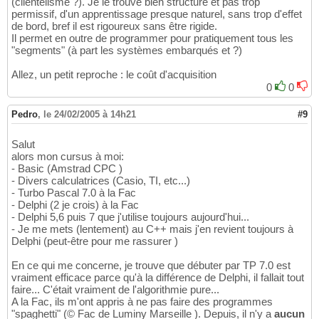
(clientélisme ?). Je le trouve bien structuré et pas trop
permissif, d'un apprentissage presque naturel, sans trop d'effet
de bord, bref il est rigoureux sans être rigide.
Il permet en outre de programmer pour pratiquement tous les
"segments" (à part les systèmes embarqués et ?)
Allez, un petit reproche : le coût d'acquisition
0
0
Pedro
,
le 24/02/2005 à 14h21
#9
Salut
alors mon cursus à moi:
- Basic (Amstrad CPC )
- Divers calculatrices (Casio, TI, etc...)
- Turbo Pascal 7.0 à la Fac
- Delphi (2 je crois) à la Fac
- Delphi 5,6 puis 7 que j'utilise toujours aujourd'hui...
- Je me mets (lentement) au C++ mais j'en revient toujours à
Delphi (peut-être pour me rassurer )
En ce qui me concerne, je trouve que débuter par TP 7.0 est
vraiment efficace parce qu'à la différence de Delphi, il fallait tout
faire... C'était vraiment de l'algorithmie pure...
A la Fac, ils m'ont appris à ne pas faire des programmes
"spaghetti" (© Fac de Luminy Marseille ). Depuis, il n'y a
aucun