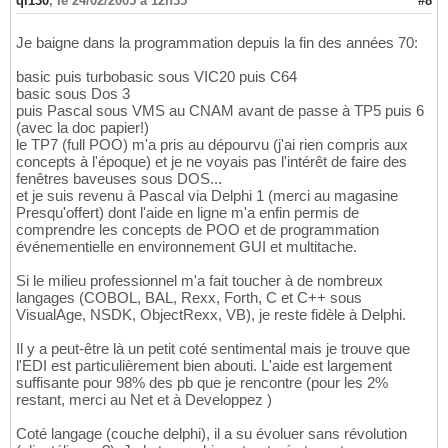
qi130
,
le 24/02/2005 à 12h35
#8
Je baigne dans la programmation depuis la fin des années 70:
basic puis turbobasic sous VIC20 puis C64
basic sous Dos 3
puis Pascal sous VMS au CNAM avant de passe à TP5 puis 6
(avec la doc papier!)
le TP7 (full POO) m'a pris au dépourvu (j'ai rien compris aux
concepts à l'époque) et je ne voyais pas l'intérêt de faire des
fenêtres baveuses sous DOS...
et je suis revenu à Pascal via Delphi 1 (merci au magasine
Presqu'offert) dont l'aide en ligne m'a enfin permis de
comprendre les concepts de POO et de programmation
événementielle en environnement GUI et multitache.
Si le milieu professionnel m'a fait toucher à de nombreux
langages (COBOL, BAL, Rexx, Forth, C et C++ sous
VisualAge, NSDK, ObjectRexx, VB), je reste fidèle à Delphi.
Il y a peut-être là un petit coté sentimental mais je trouve que
l'EDI est particulièrement bien abouti. L'aide est largement
suffisante pour 98% des pb que je rencontre (pour les 2%
restant, merci au Net et à Developpez )
Coté langage (couche delphi), il a su évoluer sans révolution