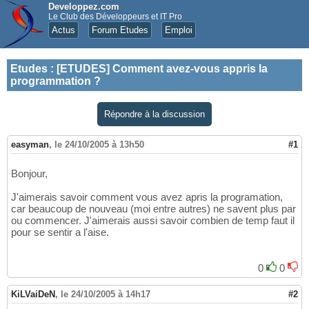
Developpez.com
Le Club des Développeurs et IT Pro
Actus
Forum Etudes
Emploi
Etudes
:
[ETUDES] Comment avez-vous appris la
programmation ?
Répondre à la discussion
easyman
,
le 24/10/2005 à 13h50
#1
Bonjour,
J'aimerais savoir comment vous avez apris la programation,
car beaucoup de nouveau (moi entre autres) ne savent plus par
ou commencer. J'aimerais aussi savoir combien de temp faut il
pour se sentir a l'aise.
0
0
KiLVaiDeN
,
le 24/10/2005 à 14h17
#2