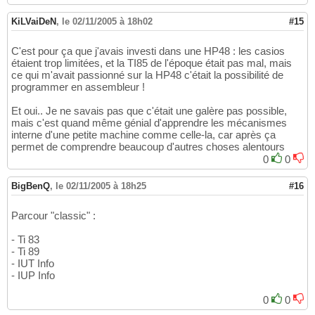
KiLVaiDeN
,
le 02/11/2005 à 18h02
#15
C'est pour ça que j'avais investi dans une HP48 : les casios
étaient trop limitées, et la TI85 de l'époque était pas mal, mais
ce qui m'avait passionné sur la HP48 c'était la possibilité de
programmer en assembleur !
Et oui.. Je ne savais pas que c'était une galère pas possible,
mais c'est quand même génial d'apprendre les mécanismes
interne d'une petite machine comme celle-la, car après ça
permet de comprendre beaucoup d'autres choses alentours
0
0
BigBenQ
,
le 02/11/2005 à 18h25
#16
Parcour "classic" :
- Ti 83
- Ti 89
- IUT Info
- IUP Info
0
0