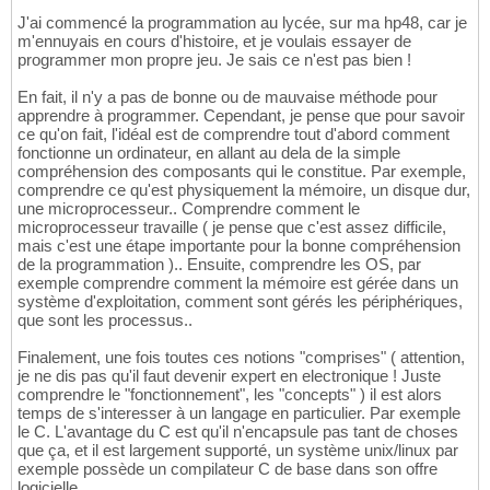
J'ai commencé la programmation au lycée, sur ma hp48, car je
m'ennuyais en cours d'histoire, et je voulais essayer de
programmer mon propre jeu. Je sais ce n'est pas bien !
En fait, il n'y a pas de bonne ou de mauvaise méthode pour
apprendre à programmer. Cependant, je pense que pour savoir
ce qu'on fait, l'idéal est de comprendre tout d'abord comment
fonctionne un ordinateur, en allant au dela de la simple
compréhension des composants qui le constitue. Par exemple,
comprendre ce qu'est physiquement la mémoire, un disque dur,
une microprocesseur.. Comprendre comment le
microprocesseur travaille ( je pense que c'est assez difficile,
mais c'est une étape importante pour la bonne compréhension
de la programmation ).. Ensuite, comprendre les OS, par
exemple comprendre comment la mémoire est gérée dans un
système d'exploitation, comment sont gérés les périphériques,
que sont les processus..
Finalement, une fois toutes ces notions "comprises" ( attention,
je ne dis pas qu'il faut devenir expert en electronique ! Juste
comprendre le "fonctionnement", les "concepts" ) il est alors
temps de s'interesser à un langage en particulier. Par exemple
le C. L'avantage du C est qu'il n'encapsule pas tant de choses
que ça, et il est largement supporté, un système unix/linux par
exemple possède un compilateur C de base dans son offre
logicielle..