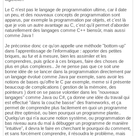
Le C n'est pas le langage de programmation ultime, car il date
un peu, et des nouveaux concepts de programmation sont
apparus, par exemple la programmation par objets, et c'est là
que je vois un autre avantage au C, c'est qu'il permet d'aborder
naturellement des langages comme C++ biensûr, mais aussi
comme Java !
Je préconise donc ce qu'on appelle une méthode "bottom-up"
dans l'apprentissage de l'informatique : apporter des petites
briques, au fur et à mesure, bien les assimiler et les
comprendres, puis grâce à ces briques, faire des choses de
plus en plus complexes.. Je ne pense pas que ce soit une
bonne idée de se lancer dans la programmation directement par
un langage évolué comme Java par exemple, sans avoir les
notions de bases qu'offre le C par exemple, meme si il présente
beaucoup de complications ( gestion de la mémoire, des
pointeurs ) dont on se passe volontier dans les "nouveaux
langages" comme Java ou C#, ça donne une idée du travail qui
est effectué "dans la couche basse" des frameworks, et ça
permet de comprendre plus facilement en quoi un programme
peut être optimisé, ou bien pourquoi un programme plante..
Quelqu'un qui n'a aucune notion système, ou programmation de
bas niveau aura du mal à débugger un programme de manière
"intuitive", il devra le faire en cherchant le pourquoi du comment,
et sans forcément comprendre, il résoudra le problème, mais