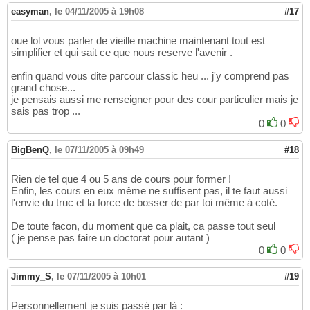
easyman
,
le 04/11/2005 à 19h08
#17
oue lol vous parler de vieille machine maintenant tout est
simplifier et qui sait ce que nous reserve l'avenir .
enfin quand vous dite parcour classic heu ... j'y comprend pas
grand chose...
je pensais aussi me renseigner pour des cour particulier mais je
sais pas trop ...
0
0
BigBenQ
,
le 07/11/2005 à 09h49
#18
Rien de tel que 4 ou 5 ans de cours pour former !
Enfin, les cours en eux même ne suffisent pas, il te faut aussi
l'envie du truc et la force de bosser de par toi même à coté.
De toute facon, du moment que ca plait, ca passe tout seul
( je pense pas faire un doctorat pour autant )
0
0
Jimmy_S
,
le 07/11/2005 à 10h01
#19
Personnellement je suis passé par là :