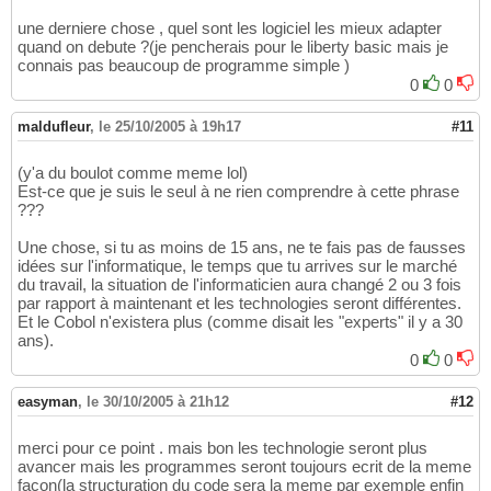
une derniere chose , quel sont les logiciel les mieux adapter
quand on debute ?(je pencherais pour le liberty basic mais je
connais pas beaucoup de programme simple )
0
0
maldufleur
,
le 25/10/2005 à 19h17
#11
(y'a du boulot comme meme lol)
Est-ce que je suis le seul à ne rien comprendre à cette phrase
???
Une chose, si tu as moins de 15 ans, ne te fais pas de fausses
idées sur l'informatique, le temps que tu arrives sur le marché
du travail, la situation de l'informaticien aura changé 2 ou 3 fois
par rapport à maintenant et les technologies seront différentes.
Et le Cobol n'existera plus (comme disait les "experts" il y a 30
ans).
0
0
easyman
,
le 30/10/2005 à 21h12
#12
merci pour ce point . mais bon les technologie seront plus
avancer mais les programmes seront toujours ecrit de la meme
facon(la structuration du code sera la meme par exemple enfin