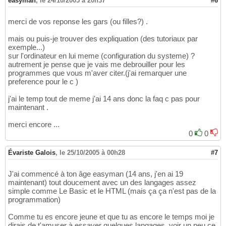
easyman
,
le 24/10/2005 à 20h37
#6
merci de vos reponse les gars (ou filles?) .
mais ou puis-je trouver des expliquation (des tutoriaux par
exemple...)
sur l'ordinateur en lui meme (configuration du systeme) ?
autrement je pense que je vais me debrouiller pour les
programmes que vous m'aver citer.(j'ai remarquer une
preference pour le c )
j'ai le temp tout de meme j'ai 14 ans donc la faq c pas pour
maintenant .
merci encore ...
0
0
Évariste Galois
,
le 25/10/2005 à 00h28
#7
J'ai commencé à ton âge easyman (14 ans, j'en ai 19
maintenant) tout doucement avec un des langages assez
simple comme Le Basic et le HTML (mais ça ça n'est pas de la
programmation)
Comme tu es encore jeune et que tu as encore le temps moi je
dirais de t'amuser à essayer quelques langages, voir un peu ce