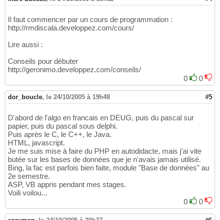
Il faut commencer par un cours de programmation :
http://rmdiscala.developpez.com/cours/
Lire aussi :
Conseils pour débuter
http://geronimo.developpez.com/conseils/
0
0
dor_boucle
,
le 24/10/2005 à 19h48
#5
D'abord de l'algo en francais en DEUG, puis du pascal sur
papier, puis du pascal sous delphi.
Puis après le C, le C++, le Java.
HTML, javascript.
Je me suis mise à faire du PHP en autodidacte, mais j'ai vite
butée sur les bases de données que je n'avais jamais utilisé.
Bing, la fac est parfois bien faite, module "Base de données" au
2e semestre.
ASP, VB appris pendant mes stages.
Voili voilou...
0
0