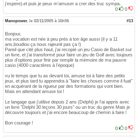
j'espere).et puis je peux m'amuser a crer des truc sympa.
0
0
Manopower
,
le 02/11/2005 à 16h56
#13
Bonjour,
ma vocation est née à peu près à ton âge aussi (il y a 11
ans,boudiou ça nous rajeunit pas ça !)
Pareil que cité plus haut, j'ai recopié un jeu Casio de Basket sur
un livre, et j'ai transformé pour faire un jeu de Golf avec toujours
plus d'options pour finir par remplir la mémoire de ma pauvre
casio (4000 caractères à l'époque)
vu le temps que tu as devant toi, amuse toi à faire des petits
jeux, et plus tard tu apprendra à "faire les choses comme il fuat"
en acquérant de la rigueur par des formations qui vont bien.
Mais en attendant amuse toi !
Le langage que j'utilise depuis 2 ans (Delphi) je l'ai appris avec
un livre "Delphi 30 leçons 30 jours" ou un truc du genre Mais je
découvre toujours et j'ai encore beaucoup de chemin à faire !
Bon courage !
0
0