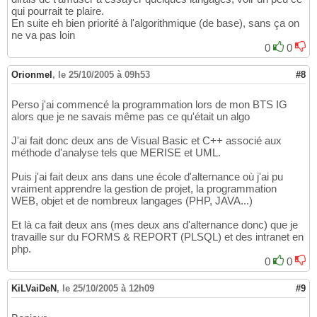
qui pourrait te plaire.
En suite eh bien priorité à l'algorithmique (de base), sans ça on
ne va pas loin
0
0
Orionmel
,
le 25/10/2005 à 09h53
#8
Perso j'ai commencé la programmation lors de mon BTS IG
alors que je ne savais même pas ce qu'était un algo
J'ai fait donc deux ans de Visual Basic et C++ associé aux
méthode d'analyse tels que MERISE et UML.
Puis j'ai fait deux ans dans une école d'alternance où j'ai pu
vraiment apprendre la gestion de projet, la programmation
WEB, objet et de nombreux langages (PHP, JAVA...)
Et là ca fait deux ans (mes deux ans d'alternance donc) que je
travaille sur du FORMS & REPORT (PLSQL) et des intranet en
php.
0
0
KiLVaiDeN
,
le 25/10/2005 à 12h09
#9