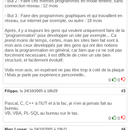
- But 2 : Faire ces mêmes programmes en mode fenêtré, sans
connection réseau : 12 mois
- But 3 : Faire des programmes graphiques et qui travaillent en
réseau, sur internet par exemple, ou autre : 18 mois
Après, il y a toujours les gens qui veulent uniquement faire de la
"programmation" pour developper un site par exemple... Ca
prend moins de temps, certes, mais les sites bien fait sont à
mon avis ceux developpés par des gens qui ont des notions
dans la programmation en général, car bien que ce ne soit pas
forcément necessaire, il est difficile de créer un site bien
structuré, et facilement évolutif.
Voila mon avis, en espérant ne pas être trop à coté de la plaque
! Mais je parle par expérience personnelle..
0
0
Filippo
,
le 24/10/2005 à 18h29
#3
Pascal, C, C++ à l'IUT et à la fac, je n'en ai jamais fait au
bureau.
VB, VBA, PL-SQL au bureau sur le tas.
0
0
Marc Lussac
,
le 24/10/2005 à 19h11
#4