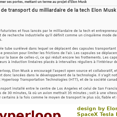
mer ses portes, mettant un terme au projet d'Elon Musk
 de transport du milliardaire de la tech Elon Musk
 futuristes et fous lancés par le milliardaire de la tech et entreprene
et de recherche industrielle qu’il définit comme un cinquième mode de
s.
ble tube surélevé dans lequel se déplacent des capsules transportan
e pression pour limiter les frictions de l'air. Les capsules se déplace
sur la base de celles-ci, ce qui réduit encore les frottements. Les c
s à induction linéaires placés à intervalles réguliers à l'intérieur d
rloop, Elon Musk a encouragé l'aspect open source et collaboratif, e
ont donc lancées dans le développement de la technologie. Il s’agit 
 Hyperloop Transportation Technologies (HTT), et de la société cana
ansport installé entre le centre de Los Angeles et celui de San Franci
s de 30 minutes, là où un avion mettrait 35 minutes ; soit à une vit
r certains à la fois comme le moyen de transport le plus sûr, fiable e