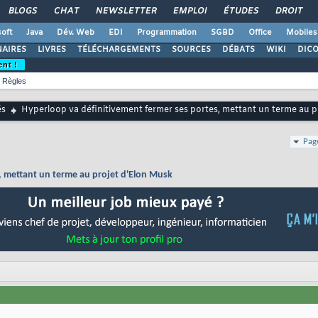
BLOGS
CHAT
NEWSLETTER
EMPLOI
ÉTUDES
DROIT
oft
Java
Dév. Web
EDI
Programmation
SGBD
Office
Mobiles
AIRES
LIVRES
TÉLÉCHARGEMENTS
SOURCES
DÉBATS
WIKI
DIC
ent !
Règles
és
Hyperloop va définitivement fermer ses portes, mettant un terme au p
Pag
, mettant un terme au projet d'Elon Musk