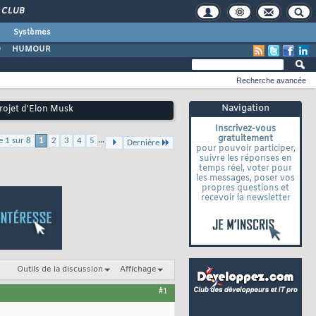
CLUB
Systèmes
O
HUMOUR
Recherche avancée
Navigation
rojet d'Elon Musk
Inscrivez-vous
gratuitement
...
e 1 sur 8
1
2
3
4
5
Dernière
pour pouvoir participer,
suivre les réponses en
temps réel, voter pour
les messages, poser vos
propres questions et
recevoir la newsletter
Outils de la discussion
Affichage
#1