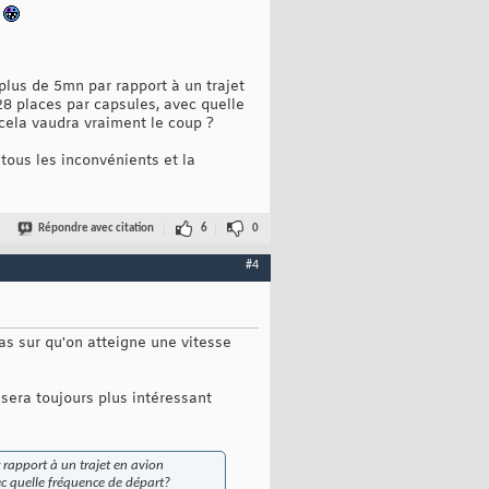
.
 plus de 5mn par rapport à un trajet
(28 places par capsules, avec quelle
cela vaudra vraiment le coup ?
tous les inconvénients et la
Répondre avec citation
6
0
#4
pas sur qu'on atteigne une vitesse
sera toujours plus intéressant
r rapport à un trajet en avion
vec quelle fréquence de départ?