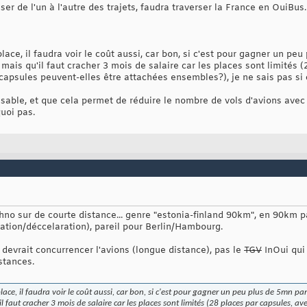
ser de l'un à l'autre des trajets, faudra traverser la France en OuiBus
ace, il faudra voir le coût aussi, car bon, si c'est pour gagner un peu
, mais qu'il faut cracher 3 mois de salaire car les places sont limités 
capsules peuvent-elles être attachées ensembles?), je ne sais pas si 
sable, et que cela permet de réduire le nombre de vols d'avions avec 
uoi pas.
echno sur de courte distance... genre "estonia-finland 90km", en 90km 
ation/déccelaration), pareil pour Berlin/Hambourg.
devrait concurrencer l'avions (longue distance), pas le
TGV
InOui qui 
stances.
lace, il faudra voir le coût aussi, car bon, si c'est pour gagner un peu plus de 5mn pa
'il faut cracher 3 mois de salaire car les places sont limités (28 places par capsules, a