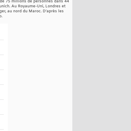
 de 75 millions de personnes dans 44
 Munich. Au Royaume-Uni, Londres et
ger, au nord du Maroc. D’après les
p.