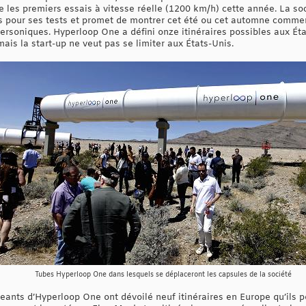
re les premiers essais à vitesse réelle (1200 km/h) cette année. La soc
s pour ses tests et promet de montrer cet été ou cet automne comme
ersoniques. Hyperloop One a défini onze itinéraires possibles aux É
mais la start-up ne veut pas se limiter aux États-Unis.
Tubes Hyperloop One dans lesquels se déplaceront les capsules de la société
eants d’Hyperloop One ont dévoilé neuf itinéraires en Europe qu’ils 