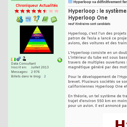
Hyperloop va définitivement fer
Chroniqueur Actualités
Hyperloop : le système
Hyperloop One
neuf itinéraires sont candidats
Hyperloop, c’est l’un des projets
patron de Tesla a lancé ce proj
avions, des voitures et des train
L'Hyperloop consiste en un dou
L'intérieur du tube est sous bass
travers de multiples ouvertures 
Data Consultant
magnétique généré par des moteur
Inscrit en
Juillet 2013
Messages
2 976
Billets dans le blog
2
Pour le développement de l'Hype
brevet. Plusieurs sociétés se s
californiennes Hyperloop One et
En théorie, un tel système de tr
trajet d’environ 550 km en moin
pour un avion. Il est annoncé pa