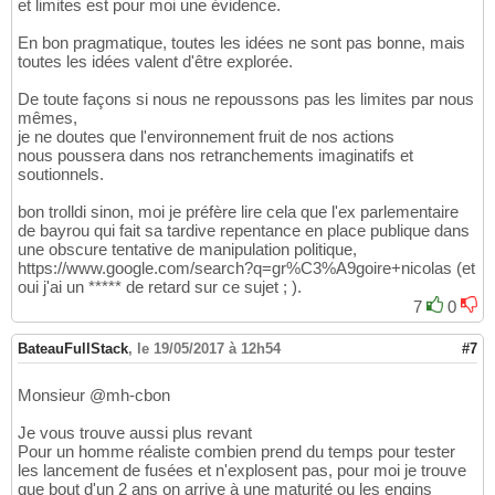
et limites est pour moi une évidence.
En bon pragmatique, toutes les idées ne sont pas bonne, mais
toutes les idées valent d'être explorée.
De toute façons si nous ne repoussons pas les limites par nous
mêmes,
je ne doutes que l'environnement fruit de nos actions
nous poussera dans nos retranchements imaginatifs et
soutionnels.
bon trolldi sinon, moi je préfère lire cela que l'ex parlementaire
de bayrou qui fait sa tardive repentance en place publique dans
une obscure tentative de manipulation politique,
https://www.google.com/search?q=gr%C3%A9goire+nicolas (et
oui j'ai un ***** de retard sur ce sujet ; ).
7
0
BateauFullStack
,
le 19/05/2017 à 12h54
#7
Monsieur @mh-cbon
Je vous trouve aussi plus revant
Pour un homme réaliste combien prend du temps pour tester
les lancement de fusées et n'explosent pas, pour moi je trouve
que bout d'un 2 ans on arrive à une maturité ou les engins