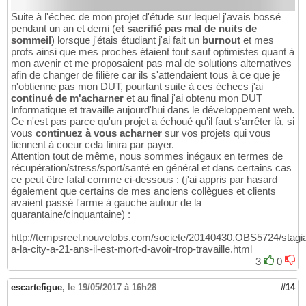
Suite à l'échec de mon projet d'étude sur lequel j'avais bossé
pendant un an et demi (
et sacrifié pas mal de nuits de
sommeil
) lorsque j'étais étudiant j'ai fait un
burnout
et mes
profs ainsi que mes proches étaient tout sauf optimistes quant à
mon avenir et me proposaient pas mal de solutions alternatives
afin de changer de filière car ils s'attendaient tous à ce que je
n'obtienne pas mon DUT, pourtant suite à ces échecs j'ai
continué de m'acharner
et au final j'ai obtenu mon DUT
Informatique et travaille aujourd'hui dans le développement web.
Ce n'est pas parce qu'un projet a échoué qu'il faut s'arrêter là, si
vous
continuez à vous acharner
sur vos projets qui vous
tiennent à coeur cela finira par payer.
Attention tout de même, nous sommes inégaux en termes de
récupération/stress/sport/santé en général et dans certains cas
ce peut être fatal comme ci-dessous : (j'ai appris par hasard
également que certains de mes anciens collègues et clients
avaient passé l'arme à gauche autour de la
quarantaine/cinquantaine) :
http://tempsreel.nouvelobs.com/societe/20140430.OBS5724/stagia
a-la-city-a-21-ans-il-est-mort-d-avoir-trop-travaille.html
3
0
escartefigue
,
le 19/05/2017 à 16h28
#14