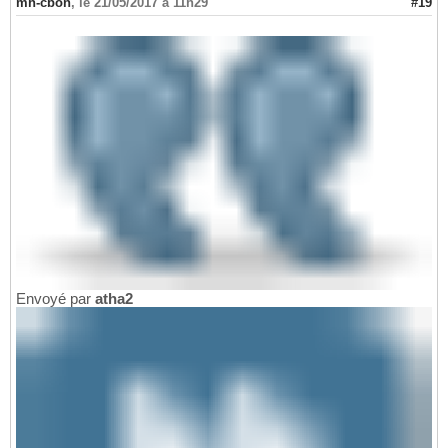
mh-cbon
,
le 21/05/2017 à 11h29
#19
Envoyé par
atha2