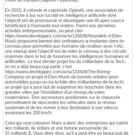
En 2015, il cofonde et copréside OpenAI, une association de
recherche à but non lucratif en intelligence artificielle dont
l'objectif est de promouvoir et développer une IA open source
bénéficiant à l'humanité tout entière. Parmi ses dernières
activités entrepreneuriales, on peut citer
https://www.developpez.com/actu/126636/Neuralink-d-Elon-
Musk-proposera-bientot-des-ordinateurs-a-implanter-dans-le-
cerveau-pour-permettre-aux-humains-de-rivaliser-avec-l-IA/,
une startup dont l'objectif est de relier le cerveau à des circuits
imprimés dans le but de fusionner les intelligences humaines et
artificielles. Le tout dernier projet fou du milliardaire de la Tech,
on en a déjà beaucoup parlé, c'est
https://www.developpez.com/actu/133428/The-Boring-
Company-un-projet-d-Elon-Musk-de-tunnels-urbains-pour-
automobiles-jusqu-ou-ira-la-folie-des-milliardaires-de-la-tech/,
un projet qui a pour but de supprimer les bouchons dans les
grandes villes par l'installation d'un réseau de voies
souterraines. Des ascenseurs positionnés sur la chaussée
permettraient de descendre les véhicules dans le réseau
souterrain et de les mener à leur destination à une vitesse
avoisinant les 200 km/h.
Celui qui veut coloniser Mars a donc des entreprises qui valent
des milliards de dollars et une fortune personnelle de
15 milliards $. Vous direz donc qu'il a peut-être eu beaucoup de