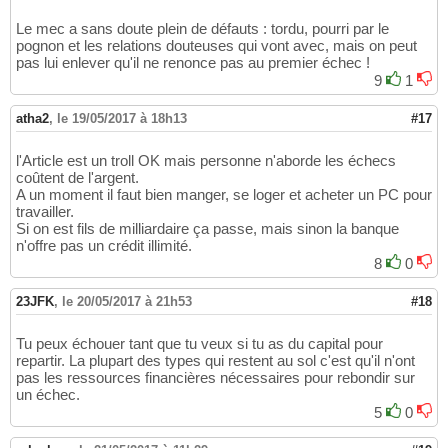
Le mec a sans doute plein de défauts : tordu, pourri par le
pognon et les relations douteuses qui vont avec, mais on peut
pas lui enlever qu'il ne renonce pas au premier échec !
9
1
atha2
,
le 19/05/2017 à 18h13
#17
l'Article est un troll OK mais personne n'aborde les échecs
coûtent de l'argent.
A un moment il faut bien manger, se loger et acheter un PC pour
travailler.
Si on est fils de milliardaire ça passe, mais sinon la banque
n'offre pas un crédit illimité.
8
0
23JFK
,
le 20/05/2017 à 21h53
#18
Tu peux échouer tant que tu veux si tu as du capital pour
repartir. La plupart des types qui restent au sol c'est qu'il n'ont
pas les ressources financières nécessaires pour rebondir sur
un échec.
5
0