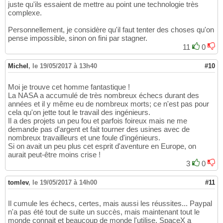
juste qu'ils essaient de mettre au point une technologie très
complexe.
Personnellement, je considère qu'il faut tenter des choses qu'on
pense impossible, sinon on fini par stagner.
11
0
Michel
,
le 19/05/2017 à 13h40
#10
Moi je trouve cet homme fantastique !
La NASA a accumulé de très nombreux échecs durant des
années et il y même eu de nombreux morts; ce n'est pas pour
cela qu'on jette tout le travail des ingénieurs.
Il a des projets un peu fou et parfois foireux mais ne me
demande pas d'argent et fait tourner des usines avec de
nombreux travailleurs et une foule d'ingénieurs.
Si on avait un peu plus cet esprit d'aventure en Europe, on
aurait peut-être moins crise !
3
0
tomlev
,
le 19/05/2017 à 14h00
#11
Il cumule les échecs, certes, mais aussi les réussites... Paypal
n'a pas été tout de suite un succès, mais maintenant tout le
monde connait et beaucoup de monde l'utilise. SpaceX a