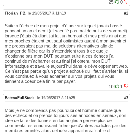
25
0
Florian_PB
,
le 19/05/2017 à 11h19
#2
Suite à l'échec de mon projet d'étude sur lequel j'avais bossé
pendant un an et demi (et sacrifié pas mal de nuits de sommeil)
lorsque j'étais étudiant j'ai fait un burnout et mes profs ainsi que
mes proches étaient tout sauf optimistes quant à mon avenir et
me proposaient pas mal de solutions alternatives afin de
changer de filière car ils s'attendaient tous à ce que je
n'obtienne pas mon DUT, pourtant suite à ces échecs j'ai
continué de m'acharner et au final j'ai obtenu mon DUT
Informatique et travaille aujourd'hui dans le développement web.
Ce n'est pas parce qu'un projet a échoué qu'il faut s'arrêter là, si
vous continuez à vous acharner sur vos projets qui vous
tiennent à coeur cela finira par payer.
10
1
BateauFullStack
,
le 19/05/2017 à 11h25
#3
Mois je ne comprends pas pourquoi cet homme cumule que
des échecs et on prends toujours ses annoces en sérieux, son
idée de faire des tunnels en los angles a généré plus de
commentaires enrichissant l'idée que d'autres acrticles par des
membres émirités alors cet idée apparait irréalisable et