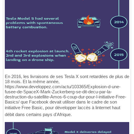
En 2016, les livraisons de ses Tesla X sont retardées de plus de
18 mois. Et la même année,
https://www.developpez.com/actu/103365/Explosion-d-une-
fusee-de-SpaceX-Mark-Zuckerberg-se-dit-decu-par-la-
destruction-du-satellite-Amos-6-coup-dur-pour-l-initiative-Free-
Basics/ que Facebook devait utiliser dans le cadre de son
initiative Free Basic, pour développer laccès à linternet haut
débit dans certains pays d'Afrique.