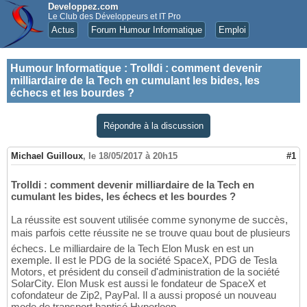
Developpez.com
Le Club des Développeurs et IT Pro
Actus
Forum Humour Informatique
Emploi
Humour Informatique
:
Trolldi : comment devenir
milliardaire de la Tech en cumulant les bides, les
échecs et les bourdes ?
Répondre à la discussion
Michael Guilloux
,
le 18/05/2017 à 20h15
#1
Trolldi : comment devenir milliardaire de la Tech en
cumulant les bides, les échecs et les bourdes ?
La réussite est souvent utilisée comme synonyme de succès,
mais parfois cette réussite ne se trouve quau bout de plusieurs
échecs. Le milliardaire de la Tech Elon Musk en est un
exemple. Il est le PDG de la société SpaceX, PDG de Tesla
Motors, et président du conseil d'administration de la société
SolarCity. Elon Musk est aussi le fondateur de SpaceX et
cofondateur de Zip2, PayPal. Il a aussi proposé un nouveau
mode de transport baptisé Hyperloop.