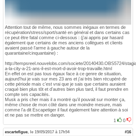
Attention tout de même, nous sommes inégaux en termes de
récupération/stress/sport/santé en général et dans certains cas
ce peut être fatal comme ci-dessous : (j'ai appris par hasard
également que certains de mes anciens collègues et clients
avaient passé l'arme à gauche autour de la
quarantaine/cinquantaine) :
http://tempsreel.nouvelobs.com/societe/20140430.OBS5724/stagia
a-la-city-a-21-ans-il-est-mort-d-avoir-trop-travaille.html
En effet on est pas tous égaux face à ce genre de situation,
aujourd'hui je vais sur mes 23 ans et j'ai très bien récupéré de
cette période mais c'est vrai que je sais que certains auraient
craqué bien plus tôt et d'autres bien plus tard, il faut prendre en
compte ses capacités.
Musk a pris cher mais il a montré qu'il pouvait sur monter ça,
même chose de mon côté dans une moindre mesure, mais
comme l'a dit Escapetiger il faut également faire attention à soi
et ne pas se mettre en danger.
1
0
escartefigue
,
le 19/05/2017 à 17h54
#16