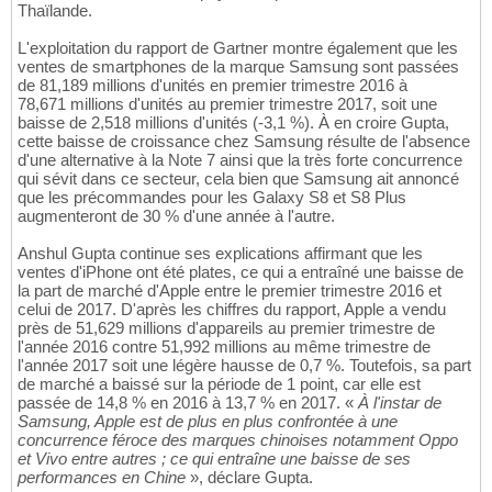
Thaïlande.
L'exploitation du rapport de Gartner montre également que les
ventes de smartphones de la marque Samsung sont passées
de 81,189 millions d'unités en premier trimestre 2016 à
78,671 millions d'unités au premier trimestre 2017, soit une
baisse de 2,518 millions d'unités (-3,1 %). À en croire Gupta,
cette baisse de croissance chez Samsung résulte de l'absence
d'une alternative à la Note 7 ainsi que la très forte concurrence
qui sévit dans ce secteur, cela bien que Samsung ait annoncé
que les précommandes pour les Galaxy S8 et S8 Plus
augmenteront de 30 % d'une année à l'autre.
Anshul Gupta continue ses explications affirmant que les
ventes d'iPhone ont été plates, ce qui a entraîné une baisse de
la part de marché d'Apple entre le premier trimestre 2016 et
celui de 2017. D'après les chiffres du rapport, Apple a vendu
près de 51,629 millions d'appareils au premier trimestre de
l'année 2016 contre 51,992 millions au même trimestre de
l'année 2017 soit une légère hausse de 0,7 %. Toutefois, sa part
de marché a baissé sur la période de 1 point, car elle est
passée de 14,8 % en 2016 à 13,7 % en 2017. «
À l'instar de
Samsung, Apple est de plus en plus confrontée à une
concurrence féroce des marques chinoises notamment Oppo
et Vivo entre autres ; ce qui entraîne une baisse de ses
performances en Chine
», déclare Gupta.