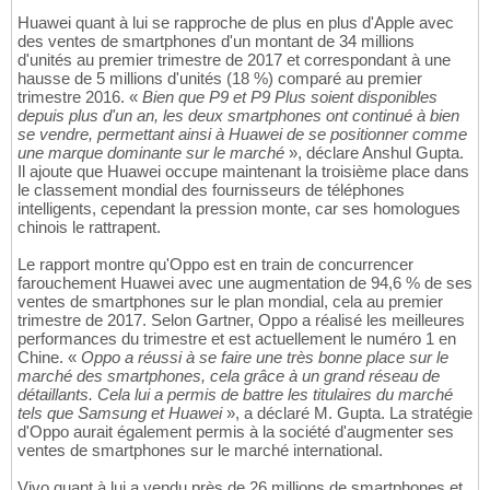
Huawei quant à lui se rapproche de plus en plus d'Apple avec
des ventes de smartphones d'un montant de 34 millions
d'unités au premier trimestre de 2017 et correspondant à une
hausse de 5 millions d'unités (18 %) comparé au premier
trimestre 2016. «
Bien que P9 et P9 Plus soient disponibles
depuis plus d'un an, les deux smartphones ont continué à bien
se vendre, permettant ainsi à Huawei de se positionner comme
une marque dominante sur le marché
», déclare Anshul Gupta.
Il ajoute que Huawei occupe maintenant la troisième place dans
le classement mondial des fournisseurs de téléphones
intelligents, cependant la pression monte, car ses homologues
chinois le rattrapent.
Le rapport montre qu'Oppo est en train de concurrencer
farouchement Huawei avec une augmentation de 94,6 % de ses
ventes de smartphones sur le plan mondial, cela au premier
trimestre de 2017. Selon Gartner, Oppo a réalisé les meilleures
performances du trimestre et est actuellement le numéro 1 en
Chine. «
Oppo a réussi à se faire une très bonne place sur le
marché des smartphones, cela grâce à un grand réseau de
détaillants. Cela lui a permis de battre les titulaires du marché
tels que Samsung et Huawei
», a déclaré M. Gupta. La stratégie
d'Oppo aurait également permis à la société d'augmenter ses
ventes de smartphones sur le marché international.
Vivo quant à lui a vendu près de 26 millions de smartphones et