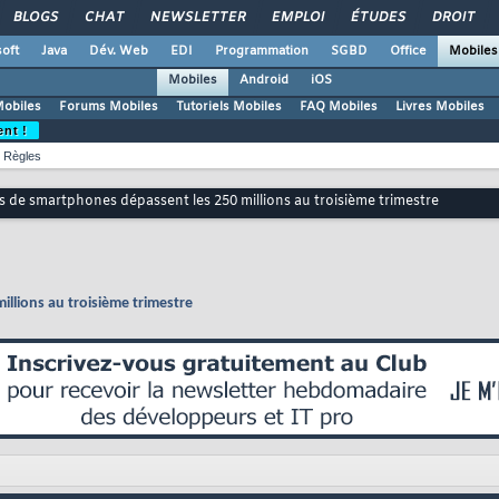
BLOGS
CHAT
NEWSLETTER
EMPLOI
ÉTUDES
DROIT
oft
Java
Dév. Web
EDI
Programmation
SGBD
Office
Mobiles
Mobiles
Android
iOS
Mobiles
Forums Mobiles
Tutoriels Mobiles
FAQ Mobiles
Livres Mobiles
ent !
Règles
s de smartphones dépassent les 250 millions au troisième trimestre
llions au troisième trimestre