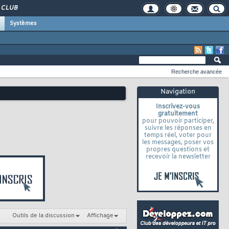
CLUB
Systèmes
Recherche avancée
Navigation
Inscrivez-vous
gratuitement
pour pouvoir participer,
suivre les réponses en
temps réel, voter pour
les messages, poser vos
propres questions et
recevoir la newsletter
Outils de la discussion
Affichage