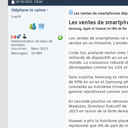
29/10/2013,
12h34
Stéphane le calme
Les ventes de smartphones dépas
Inactif
Les ventes de smartpho
Samsung, Apple et Huawei en tête de file
Les ventes de smartphones ne ces
Administrateur de base de
vendus en un trimestre. L'année 
données
Inscrit en
Mars 2013
Linda Sui, analyste senior chez 
Messages
10 084
milliards de dispositifs en un 
monde. La croissance robuste de
développées comme les USA et l
Sans surprise Samsung se retro
de 55% en un an et Samsung att
constatée au troisième trimestr
gamme ralentissent comme son 
En seconde position se retrouve 
Mawston, Directeur Exécutif de 
2013 en raison de la forte dem
Huawei a pris la troisième pla
représente que 5% de part de ma