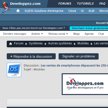
FORUMS
TUTORIELS
FAQ
DI/DSI Solutions d'entreprise
Cloud
IA
ALM
Micros
Accueil 
Vous n'êtes pas encore inscrit sur Developpez.com ?
Inscrivez-vous gratuitem
Derniers messages
Actions
Réseau social
Blogs
Agenda
Chat
Forum
Systèmes
Autres systèmes
Mobiles
Les vente
+
Signaler un problème
Répondre à la discussion
Discussion :
Les ventes de smartphones dépassent les 250 mi
Sujet :
Mobiles