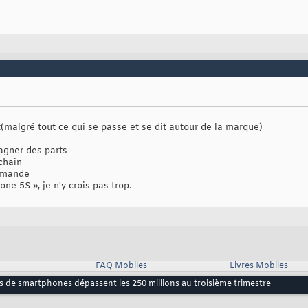
malgré tout ce qui se passe et se dit autour de la marque)
agner des parts
chain
demande
e 5S », je n'y crois pas trop.
FAQ Mobiles
Livres Mobiles
s de smartphones dépassent les 250 millions au troisième trimestre