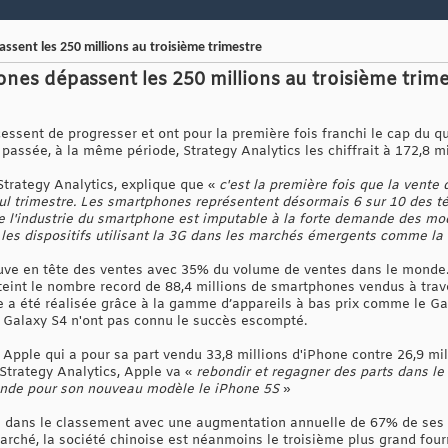
sent les 250 millions au troisième trimestre
nes dépassent les 250 millions au troisième trime
sent de progresser et ont pour la première fois franchi le cap du qua
passée, à la même période, Strategy Analytics les chiffrait à 172,8 mi
Strategy Analytics, explique que «
c'est la première fois que la vent
seul trimestre. Les smartphones représentent désormais 6 sur 10 des 
 l'industrie du smartphone est imputable à la forte demande des mo
es dispositifs utilisant la 3G dans les marchés émergents comme la
uve en tête des ventes avec 35% du volume de ventes dans le monde.
eint le nombre record de 88,4 millions de smartphones vendus à trav
e a été réalisée grâce à la gamme d’appareils à bas prix comme le G
Galaxy S4 n'ont pas connu le succès escompté.
Apple qui a pour sa part vendu 33,8 millions d'iPhone contre 26,9 mil
Strategy Analytics, Apple va «
rebondir et regagner des parts dans le
ande pour son nouveau modèle le iPhone 5S
»
ce dans le classement avec une augmentation annuelle de 67% de ses 
rché, la société chinoise est néanmoins le troisième plus grand fou