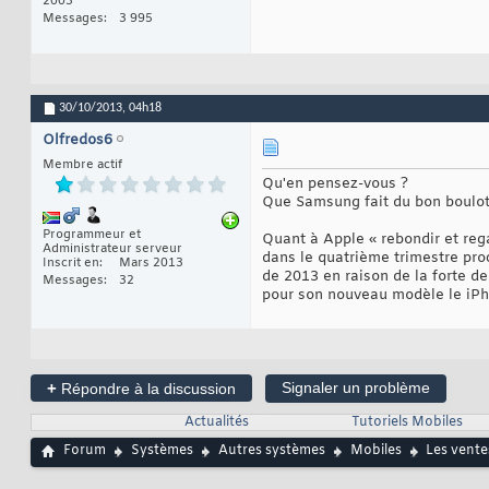
2003
Messages
3 995
30/10/2013,
04h18
Olfredos6
Membre actif
Qu'en pensez-vous ?
Que Samsung fait du bon boulot(
Programmeur et
Quant à Apple « rebondir et reg
Administrateur serveur
dans le quatrième trimestre pro
Inscrit en
Mars 2013
de 2013 en raison de la forte 
Messages
32
pour son nouveau modèle le iPhon
+
Signaler un problème
Répondre à la discussion
Actualités
Tutoriels Mobiles
Forum
Systèmes
Autres systèmes
Mobiles
Les vente