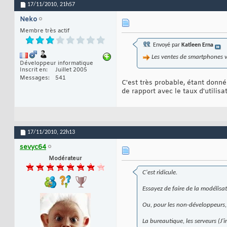
17/11/2010,
21h57
Neko
Membre très actif
Envoyé par
Katleen Erna
Les ventes de smartphones vo
Développeur informatique
Inscrit en
Juillet 2005
Messages
541
C'est très probable, étant donn
de rapport avec le taux d'utilisa
17/11/2010,
22h13
sevyc64
Modérateur
C'est ridicule.
Essayez de faire de la modélis
Ou, pour les non-développeurs,
La bureautique, les serveurs (