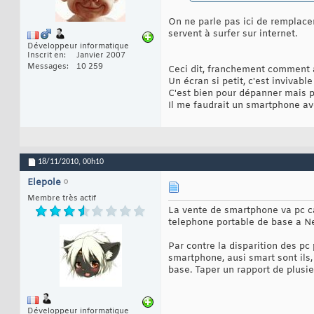
On ne parle pas ici de remplac
servent à surfer sur internet.
Développeur informatique
Inscrit en
Janvier 2007
Messages
10 259
Ceci dit, franchement comment a
Un écran si petit, c'est invivabl
C'est bien pour dépanner mais pa
Il me faudrait un smartphone av
18/11/2010,
00h10
Elepole
Membre très actif
La vente de smartphone va pc car
telephone portable de base a Ne
Par contre la disparition des pc 
smartphone, ausi smart sont ils
base. Taper un rapport de plusie
Développeur informatique