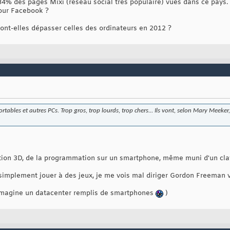
84% des pages Mixi (réseau social très populaire) vues dans ce pays.
our Facebook ?
nt-elles dépasser celles des ordinateurs en 2012 ?
rtables et autres PCs. Trop gros, trop lourds, trop chers... Ils vont, selon Mary Meeker
tion 3D, de la programmation sur un smartphone, même muni d'un clav
simplement jouer à des jeux, je me vois mal diriger Gordon Freeman v
J'imagine un datacenter remplis de smartphones
)