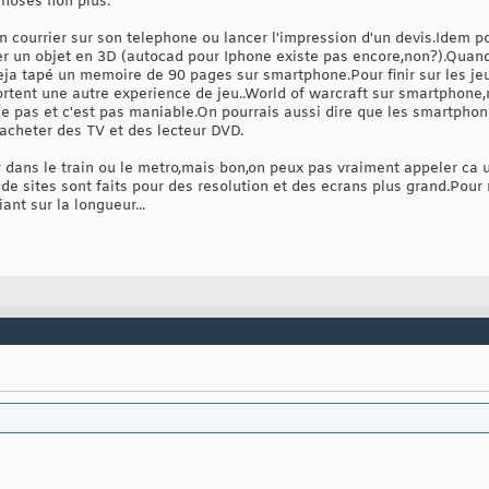
choses non plus.
un courrier sur son telephone ou lancer l'impression d'un devis.Idem 
r un objet en 3D (autocad pour Iphone existe pas encore,non?).Quand 
deja tapé un memoire de 90 pages sur smartphone.Pour finir sur les
rtent une autre experience de jeu..World of warcraft sur smartphone
ue pas et c'est pas maniable.On pourrais aussi dire que les smartphon
'acheter des TV et des lecteur DVD.
dans le train ou le metro,mais bon,on peux pas vraiment appeler ca u
de sites sont faits pour des resolution et des ecrans plus grand.Pour
nt sur la longueur...