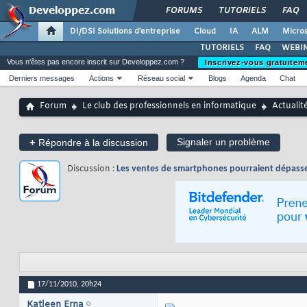
FORUMS
TUTORIELS
FAQ
DI/DSI Solutions d'entreprise
Cloud
IA
ALM
Micros
TUTORIELS
FAQ
WEBIN
Vous n'êtes pas encore inscrit sur Developpez.com ?
Inscrivez-vous gratuitem
Derniers messages
Actions
Réseau social
Blogs
Agenda
Chat
Forum
Le club des professionnels en informatique
Actualit
+
Signaler un problème
Répondre à la discussion
Discussion :
Les ventes de smartphones pourraient dépasser
17/11/2010,
20h24
Katleen Erna