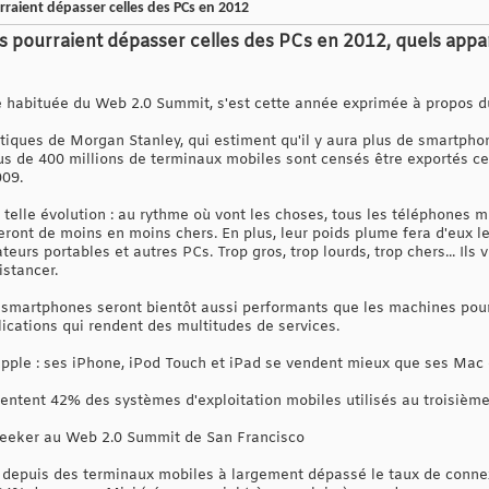
aient dépasser celles des PCs en 2012
 pourraient dépasser celles des PCs en 2012, quels appar
 habituée du Web 2.0 Summit, s'est cette année exprimée à propos du
istiques de Morgan Stanley, qui estiment qu'il y aura plus de smartp
lus de 400 millions de terminaux mobiles sont censés être exportés ce
009.
e telle évolution : au rythme où vont les choses, tous les téléphones
ront de moins en moins chers. En plus, leur poids plume fera d'eux le
teurs portables et autres PCs. Trop gros, trop lourds, trop chers... Ils
stancer.
 smartphones seront bientôt aussi performants que les machines pour n
ications qui rendent des multitudes de services.
d'Apple : ses iPhone, iPod Touch et iPad se vendent mieux que ses Ma
sentent 42% des systèmes d'exploitation mobiles utilisés au troisième
Meeker au Web 2.0 Summit de San Francisco
t depuis des terminaux mobiles à largement dépassé le taux de connexi