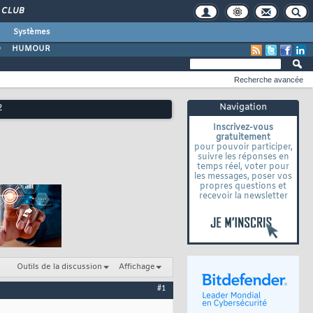
CLUB
Systèmes
O
HUMOUR
Recherche avancée
Navigation
2
Inscrivez-vous
gratuitement
pour pouvoir participer,
suivre les réponses en
temps réel, voter pour
les messages, poser vos
propres questions et
recevoir la newsletter
Outils de la discussion
Affichage
#1