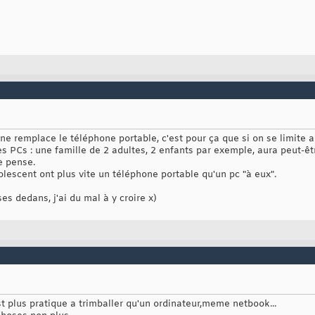
one remplace le téléphone portable, c'est pour ça que si on se limite 
s PCs : une famille de 2 adultes, 2 enfants par exemple, aura peut-ê
e pense.
olescent ont plus vite un téléphone portable qu'un pc "à eux".
es dedans, j'ai du mal à y croire x)
 plus pratique a trimballer qu'un ordinateur,meme netbook...