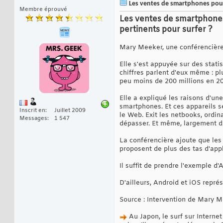
Les ventes de smartphones pourr
Membre éprouvé
Les ventes de smartphones
pertinents pour surfer ?
Mary Meeker, une conférencière
Elle s'est appuyée sur des stat
chiffres parlent d'eux même : p
peu moins de 200 millions en 2
Elle a expliqué les raisons d'un
smartphones. Et ces appareils se
Inscrit en
Juillet 2009
le Web. Exit les netbooks, ordina
Messages
1 547
dépasser. Et même, largement di
La conférencière ajoute que les
proposent de plus des tas d'appl
Il suffit de prendre l'exemple 
D'ailleurs, Android et iOS repré
Source : Intervention de Mary 
Au Japon, le surf sur Interne