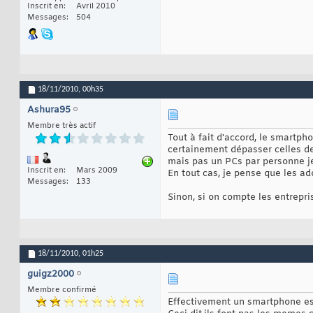
Inscrit en
Avril 2010
Messages
504
18/11/2010,
00h35
Ashura95
Membre très actif
Tout à fait d'accord, le smartph
certainement dépasser celles de
mais pas un PCs par personne j
Inscrit en
Mars 2009
En tout cas, je pense que les ad
Messages
133
Sinon, si on compte les entrepris
18/11/2010,
01h25
guigz2000
Membre confirmé
Effectivement un smartphone est