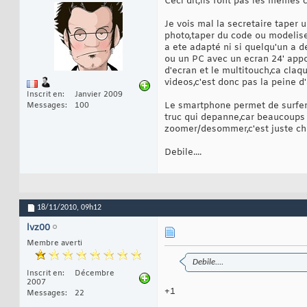
Ceci dit,ils font pas les memes 
Je vois mal la secretaire taper 
photo,taper du code ou modelise
a ete adapté ni si quelqu'un a 
ou un PC avec un ecran 24' appo
d'ecran et le multitouch,ca claq
videos,c'est donc pas la peine d
Inscrit en
Janvier 2009
Le smartphone permet de surfer 
Messages
100
truc qui depanne,car beaucoups 
zoomer/desommer,c'est juste chia
Debile....
18/11/2010,
09h12
lvz00
Membre averti
Debile....
Inscrit en
Décembre
2007
+1
Messages
22