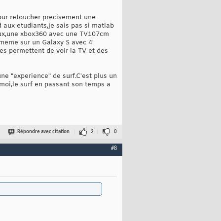
pour retoucher precisement une
aux etudiants,je sais pas si matlab
 jeux,une xbox360 avec une TV107cm
,meme sur un Galaxy S avec 4'
es permettent de voir la TV et des
ne "experience" de surf.C'est plus un
 moi,le surf en passant son temps a
Répondre avec citation
2
0
#8