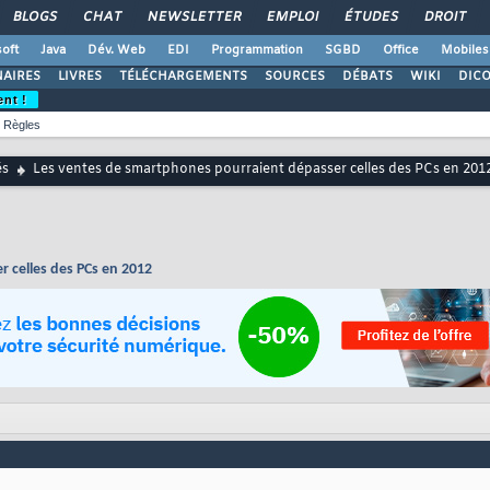
BLOGS
CHAT
NEWSLETTER
EMPLOI
ÉTUDES
DROIT
oft
Java
Dév. Web
EDI
Programmation
SGBD
Office
Mobiles
AIRES
LIVRES
TÉLÉCHARGEMENTS
SOURCES
DÉBATS
WIKI
DIC
ent !
Règles
és
Les ventes de smartphones pourraient dépasser celles des PCs en 201
 celles des PCs en 2012