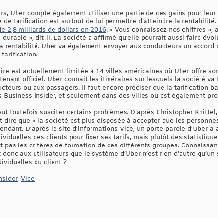
rs, Uber compte également utiliser une partie de ces gains pour leur 
 de tarification est surtout de lui permettre d’atteindre la rentabili
de 2,8 milliards de dollars en 2016
. « Vous connaissez nos chiffres »,
 durable », dit-il. La société a affirmé qu’elle pourrait aussi faire é
la rentabilité. Uber va également envoyer aux conducteurs un accord d
tarification.
éraire est actuellement limitée à 14 villes américaines où Uber offre s
enant officiel. Uber connait les itinéraires sur lesquels la société va
teurs ou aux passagers. Il faut encore préciser que la tarification bas
ès Business Insider, et seulement dans des villes où est également pr
eut toutefois susciter certains problèmes. D’après Christopher Knitte
ut dire que « la société est plus disposée à accepter que les personnes
endant. D’après le site d’informations Vice, un porte-parole d’Uber a 
ividuelles des clients pour fixer ses tarifs, mais plutôt des statistiq
ait pas les critères de formation de ces différents groupes. Connaissan
t donc aux utilisateurs que le système d’Uber n’est rien d’autre qu’un
ividuelles du client ?
nsider
,
Vice