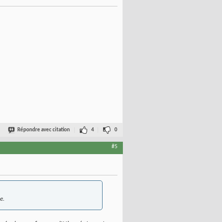
Répondre avec citation
4
0
#5
e.