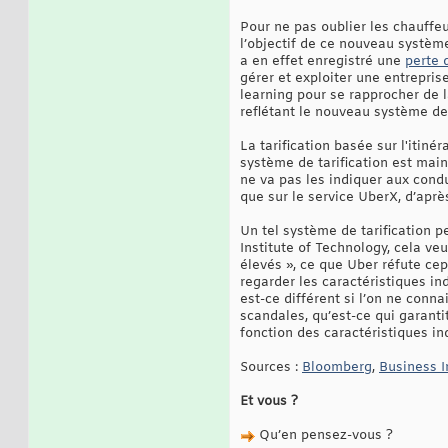
Pour ne pas oublier les chauffeu
l’objectif de ce nouveau système
a en effet enregistré une
perte 
gérer et exploiter une entreprise
learning pour se rapprocher de 
reflétant le nouveau système de 
La tarification basée sur l'itin
système de tarification est maint
ne va pas les indiquer aux conduc
que sur le service UberX, d’apr
Un tel système de tarification p
Institute of Technology, cela ve
élevés », ce que Uber réfute cep
regarder les caractéristiques ind
est-ce différent si l’on ne conn
scandales, qu’est-ce qui garanti
fonction des caractéristiques ind
Sources :
Bloomberg
,
Business I
Et vous ?
Qu’en pensez-vous ?