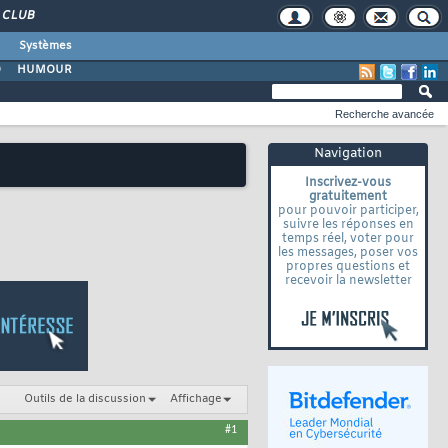
CLUB
Systèmes
O
HUMOUR
Recherche avancée
Navigation
Inscrivez-vous
gratuitement
pour pouvoir participer,
suivre les réponses en
temps réel, voter pour
les messages, poser vos
propres questions et
recevoir la newsletter
Outils de la discussion
Affichage
#1