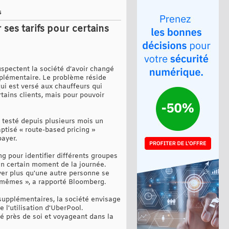
s
ses tarifs pour certains
spectent la société d’avoir changé
upplémentaire. Le problème réside
qui est versé aux chauffeurs qui
rtains clients, mais pour pouvoir
 testé depuis plusieurs mois un
ptisé « route-based pricing »
payer.
ng pour identifier différents groupes
 un certain moment de la journée.
yer plus qu'une autre personne se
es mêmes », a rapporté Bloomberg.
supplémentaires, la société envisage
l'utilisation d'UberPool.
ué près de soi et voyageant dans la