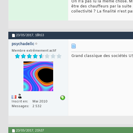
On n'a pas lu la même chose. Moi,
être des chauffeurs par la suite
collectivité ? La finalité n'est 
23/05/2017,
18h53
psychadelic
Membre extrêmement actif
Grand classique des sociétés US 
Inscrit en
Mai 2010
Messages
2 532
23/05/2017,
21h37