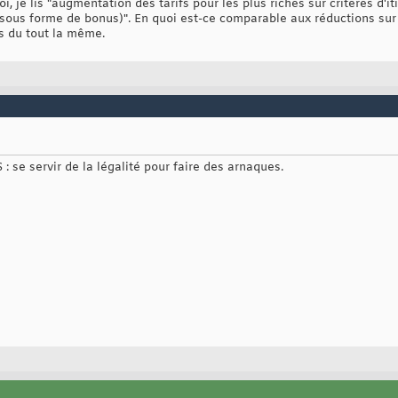
 je lis "augmentation des tarifs pour les plus riches sur critères d'it
 sous forme de bonus)". En quoi est-ce comparable aux réductions sur 
pas du tout la même.
: se servir de la légalité pour faire des arnaques.