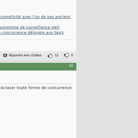
complicité avec l'un de ses anciens
programme de surveillance Hell
e concurrence déloyale aux taxis
Répondre avec citation
12
0
#2
: écraser toute forme de concurrence