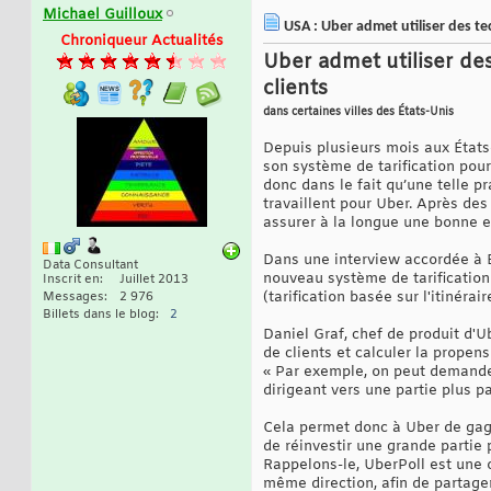
Michael Guilloux
USA : Uber admet utiliser des te
Chroniqueur Actualités
Uber admet utiliser de
clients
dans certaines villes des États-Unis
Depuis plusieurs mois aux États
son système de tarification pour
donc dans le fait qu’une telle p
travaillent pour Uber. Après des
assurer à la longue une bonne e
Dans une interview accordée à B
Data Consultant
nouveau système de tarification 
Inscrit en
Juillet 2013
(tarification basée sur l'itinérai
Messages
2 976
Billets dans le blog
2
Daniel Graf, chef de produit d'U
de clients et calculer la propens
« Par exemple, on peut demander
dirigeant vers une partie plus p
Cela permet donc à Uber de gagn
de réinvestir une grande partie
Rappelons-le, UberPoll est une o
même direction, afin de partager 