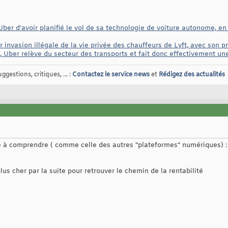
er d'avoir planifié le vol de sa technologie de voiture autonome, en 
r invasion illégale de la vie privée des chauffeurs de Lyft, avec son 
, Uber relève du secteur des transports et fait donc effectivement un
gestions, critiques, ... :
Contactez le service news
et
Rédigez des actualités
le à comprendre ( comme celle des autres "plateformes" numériques) 
plus cher par la suite pour retrouver le chemin de la rentabilité