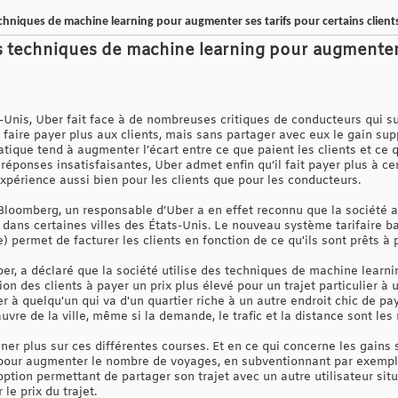
chniques de machine learning pour augmenter ses tarifs pour certains client
s techniques de machine learning pour augmenter 
-Unis, Uber fait face à de nombreuses critiques de conducteurs qui su
 faire payer plus aux clients, mais sans partager avec eux le gain s
ratique tend à augmenter l’écart entre ce que paient les clients et ce 
 réponses insatisfaisantes, Uber admet enfin qu’il fait payer plus à ce
xpérience aussi bien pour les clients que pour les conducteurs.
loomberg, un responsable d’Uber a en effet reconnu que la société a
dans certaines villes des États-Unis. Le nouveau système tarifaire ba
re) permet de facturer les clients en fonction de ce qu'ils sont prêts à 
ber, a déclaré que la société utilise des techniques de machine learni
ion des clients à payer un prix plus élevé pour un trajet particulier à
 à quelqu'un qui va d'un quartier riche à un autre endroit chic de pa
auvre de la ville, même si la demande, le trafic et la distance sont l
er plus sur ces différentes courses. Et en ce qui concerne les gains 
 pour augmenter le nombre de voyages, en subventionnant par exemple 
ption permettant de partager son trajet avec un autre utilisateur sit
le prix du trajet.