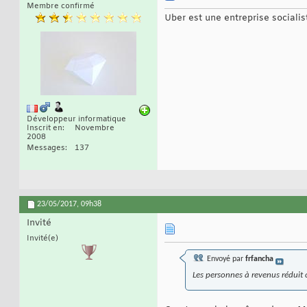
Membre confirmé
Uber est une entreprise socialist
Développeur informatique
Inscrit en
Novembre
2008
Messages
137
23/05/2017,
09h38
Invité
Invité(e)
Envoyé par
frfancha
Les personnes à revenus réduit 