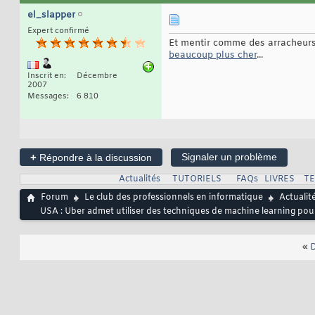
el_slapper
Expert confirmé
Et mentir comme des arracheur
beaucoup plus cher
...
Inscrit en
Décembre
2007
Messages
6 810
+
Signaler un problème
Répondre à la discussion
Actualités
TUTORIELS
FAQs
LIVRES
T
Forum
Le club des professionnels en informatique
Actualit
USA : Uber admet utiliser des techniques de machine learning pour
«
D