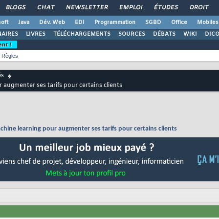
BLOGS
CHAT
NEWSLETTER
EMPLOI
ÉTUDES
DROIT
oft
Java
Dév. Web
EDI
Programmation
SGBD
Office
Mobiles
AIRES
LIVRES
TÉLÉCHARGEMENTS
SOURCES
DÉBATS
WIKI
DIC
ent !
Règles
és
 augmenter ses tarifs pour certains clients
chine learning pour augmenter ses tarifs pour certains clients