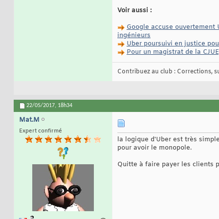
Voir aussi :
Google accuse ouvertement Ub
ingénieurs
Uber poursuivi en justice pou
Pour un magistrat de la CJUE
Contribuez au club : Corrections, sug
22/05/2017,
18h34
Mat.M
Expert confirmé
la logique d'Uber est très simp
pour avoir le monopole.
Quitte à faire payer les clients 