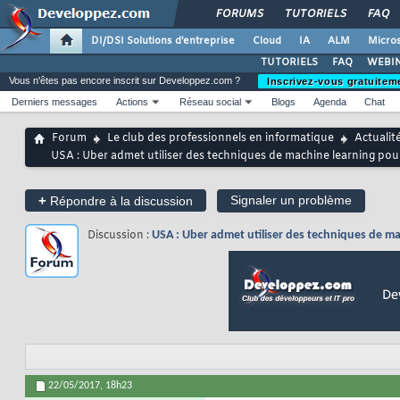
FORUMS
TUTORIELS
FAQ
DI/DSI Solutions d'entreprise
Cloud
IA
ALM
Micros
TUTORIELS
FAQ
WEBIN
Vous n'êtes pas encore inscrit sur Developpez.com ?
Inscrivez-vous gratuitem
Derniers messages
Actions
Réseau social
Blogs
Agenda
Chat
Forum
Le club des professionnels en informatique
Actualit
USA : Uber admet utiliser des techniques de machine learning pour
+
Signaler un problème
Répondre à la discussion
Discussion :
USA : Uber admet utiliser des techniques de ma
22/05/2017,
18h23