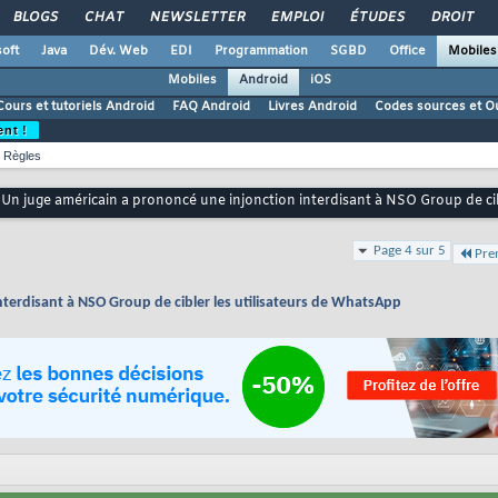
BLOGS
CHAT
NEWSLETTER
EMPLOI
ÉTUDES
DROIT
oft
Java
Dév. Web
EDI
Programmation
SGBD
Office
Mobiles
Mobiles
Android
iOS
Cours et tutoriels Android
FAQ Android
Livres Android
Codes sources et Ou
ent !
Règles
Un juge américain a prononcé une injonction interdisant à NSO Group de ci
Page 4 sur 5
Pre
terdisant à NSO Group de cibler les utilisateurs de WhatsApp