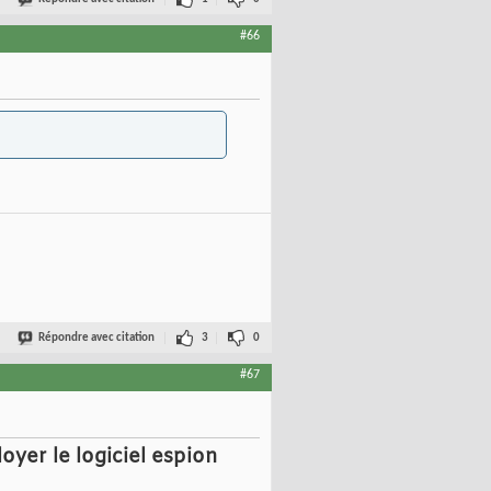
#66
Répondre avec citation
3
0
#67
oyer le logiciel espion