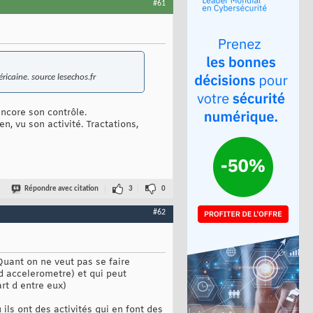
#61
ricaine. source lesechos.fr
encore son contrôle.
n, vu son activité. Tractations,
Répondre avec citation
3
0
#62
Quant on ne veut pas se faire
d accelerometre) et qui peut
art d entre eux)
ils ont des activités qui en font des