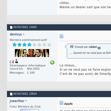
cibles.
Meme un dealer sait que son tele
02/02/2022,
21h05
denisys
Membre extrêmement actif
Envoyé par
cdubet
.... Quant on ne veut pas se fa
Le mieux…
Développeur informatique
Inscrit en
Mai 2002
Si on ne veut pas se faire espio
Messages
1 180
C’est de ne pas avoir, de Smartp
02/02/2022,
23h24
jrwerther
Apple
Futur Membre du Club