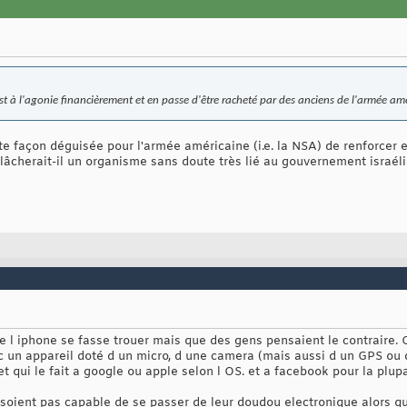
t à l'agonie financièrement et en passe d'être racheté par des anciens de l'armée amé
e façon déguisée pour l'armée américaine (i.e. la NSA) de renforcer 
 lâcherait-il un organisme sans doute très lié au gouvernement israélie
e l iphone se fasse trouer mais que des gens pensaient le contraire. 
 un appareil doté d un micro, d une camera (mais aussi d un GPS ou 
et qui le fait a google ou apple selon l OS. et a facebook pour la plup
soient pas capable de se passer de leur doudou electronique alors qu 