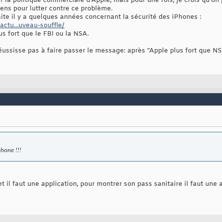
r la politique commerciale d'Apple, mais pour une fois, je crois qu'o
ens pour lutter contre ce problème.
aite il y a quelques années concernant la sécurité des iPhones :
actu...uveau-souffle/
s fort que le FBI ou la NSA.
éussisse pas à faire passer le message: après "Apple plus fort que N
phone !!!
t il faut une application, pour montrer son pass sanitaire il faut une 