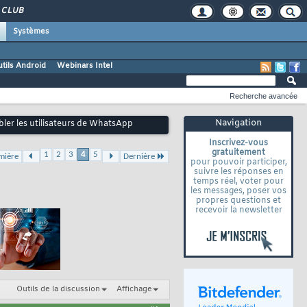
CLUB
Systèmes
tils Android
Webinars Intel
Recherche avancée
Navigation
bler les utilisateurs de WhatsApp
Inscrivez-vous
gratuitement
1
2
3
4
5
mière
Dernière
pour pouvoir participer,
suivre les réponses en
temps réel, voter pour
les messages, poser vos
propres questions et
recevoir la newsletter
Outils de la discussion
Affichage