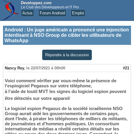
Developpez.com
Le Club des Développeurs et IT Pro
Actus
Forum Android
Emploi
Android
:
Un juge américain a prononcé une injonction
interdisant à NSO Group de cibler les utilisateurs de
WhatsApp
Répondre à la discussion
Nancy Rey
,
le 22/07/2021 à 00h00
#21
Voici comment vérifier par vous-même la présence de
l'espiogiciel Pegasus sur votre téléphone,
à l'aide de loutil MVT les signes du logiciel espion peuvent
être détectés sur votre appareil
Le logiciel espion Pegasus de la société israélienne NSO
Group aurait aidé les gouvernements de certains pays,
dont l'Inde, à pirater les téléphones de milliers de militants,
de journalistes et d'hommes politiques. Un consortium
international de médias a révélé certains détails sur les
cibles au cours des deux derniers jours. Cependant, la