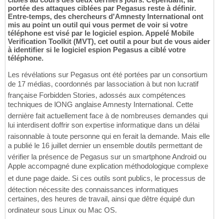
portée des attaques ciblées par Pegasus reste à définir.
Entre-temps, des chercheurs d'Amnesty International ont
mis au point un outil qui vous permet de voir si votre
téléphone est visé par le logiciel espion. Appelé Mobile
Verification Toolkit (MVT), cet outil a pour but de vous aider
à identifier si le logiciel espion Pegasus a ciblé votre
téléphone.
Les révélations sur Pegasus ont été portées par un consortium
de 17 médias, coordonnés par lassociation à but non lucratif
française Forbidden Stories, adossés aux compétences
techniques de lONG anglaise Amnesty International. Cette
dernière fait actuellement face à de nombreuses demandes qui
lui interdisent doffrir son expertise informatique dans un délai
raisonnable à toute personne qui en ferait la demande. Mais elle
a publié le 16 juillet dernier un ensemble doutils permettant de
vérifier la présence de Pegasus sur un smartphone Android ou
Apple accompagné dune explication méthodologique complexe
et dune page daide. Si ces outils sont publics, le processus de
détection nécessite des connaissances informatiques
certaines, des heures de travail, ainsi que dêtre équipé dun
ordinateur sous Linux ou Mac OS.