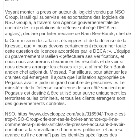
Voyant monter la pression autour du logiciel vendu par NSO
Group, Israël qui supervise les exportations des logiciels de
NSO Goup a, à travers son Agence gouvernementale de
contrôle des exportations de défense (abrégé DECA en
anglais), déclaré par lintermédiaire de Ram Ben-Barak, chef de
la Commission des affaires étrangères et de la défense de la
Knesset, que « ;nous devons certainement réexaminer toute
cette question de licences accordées par le DECA ;». L'équipe
du gouvernement israélien « ;effectuera ses vérifications, et
nous nous assurerons d'examiner les résultats et de voir si
nous devons arranger les choses ici ;», a affirmé Ben-Barak,
ancien chef adjoint du Mossad. Par ailleurs, pour atténuer les
craintes qui émergent, il ajouta que l'utilisation appropriée de
Pegasus avait « ;aidé un grand nombre de personnes ;». Le
ministère de la Défense israélienne de son côté soutient que
Pegasus est destiné à être utilisé pour suivre uniquement les
terroristes ou les criminels, et tous les clients étrangers sont
des gouvernements contrôlés.
NSO, https://www.developpez.com/actu/316994/-Trop-c-est-
trop-NSO-Group-crie-son-ras-le-bol-et-annonce-qu-il-ne-
commentera-plus-les-articles-de-presse-l-accusant-d-avoir-
contribue-a-la-surveillance-d-hommes-politiques-et-autres/,
avance qu'il ne connaît pas les identités spécifiques des