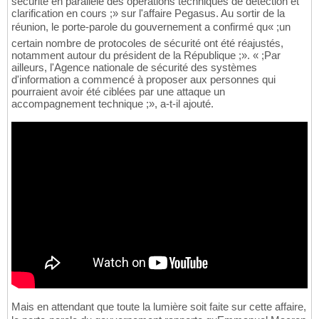
sécurité en parallèle des opérations techniques de détection et
clarification en cours ;» sur l'affaire Pegasus. Au sortir de la
réunion, le porte-parole du gouvernement a confirmé qu« ;un
certain nombre de protocoles de sécurité ont été réajustés,
notamment autour du président de la République ;». « ;Par
ailleurs, l'Agence nationale de sécurité des systèmes
d'information a commencé à proposer aux personnes qui
pourraient avoir été ciblées par une attaque un
accompagnement technique ;», a-t-il ajouté.
Mais en attendant que toute la lumière soit faite sur cette affaire,