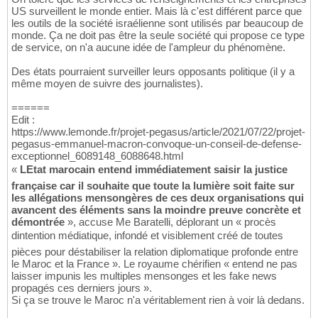
US surveillent le monde entier. Mais là c'est différent parce que
les outils de la société israélienne sont utilisés par beaucoup de
monde. Ça ne doit pas être la seule société qui propose ce type
de service, on n'a aucune idée de l'ampleur du phénomène.
Des états pourraient surveiller leurs opposants politique (il y a
même moyen de suivre des journalistes).
======
Edit :
https://www.lemonde.fr/projet-pegasus/article/2021/07/22/projet-
pegasus-emmanuel-macron-convoque-un-conseil-de-defense-
exceptionnel_6089148_6088648.html
«
LEtat marocain entend immédiatement saisir la justice
française car il souhaite que toute la lumière soit faite sur
les allégations mensongères de ces deux organisations qui
avancent des éléments sans la moindre preuve concrète et
démontrée
», accuse Me Baratelli, déplorant un « procès
dintention médiatique, infondé et visiblement créé de toutes
pièces pour déstabiliser la relation diplomatique profonde entre
le Maroc et la France ». Le royaume chérifien « entend ne pas
laisser impunis les multiples mensonges et les fake news
propagés ces derniers jours ».
Si ça se trouve le Maroc n'a véritablement rien à voir là dedans.