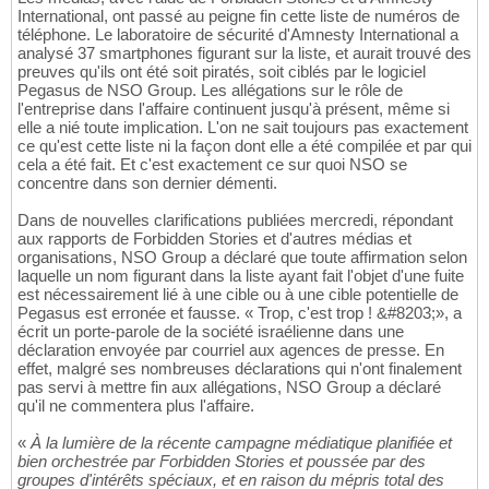
International, ont passé au peigne fin cette liste de numéros de
téléphone. Le laboratoire de sécurité d'Amnesty International a
analysé 37 smartphones figurant sur la liste, et aurait trouvé des
preuves qu'ils ont été soit piratés, soit ciblés par le logiciel
Pegasus de NSO Group. Les allégations sur le rôle de
l'entreprise dans l'affaire continuent jusqu'à présent, même si
elle a nié toute implication. L'on ne sait toujours pas exactement
ce qu'est cette liste ni la façon dont elle a été compilée et par qui
cela a été fait. Et c'est exactement ce sur quoi NSO se
concentre dans son dernier démenti.
Dans de nouvelles clarifications publiées mercredi, répondant
aux rapports de Forbidden Stories et d'autres médias et
organisations, NSO Group a déclaré que toute affirmation selon
laquelle un nom figurant dans la liste ayant fait l'objet d'une fuite
est nécessairement lié à une cible ou à une cible potentielle de
Pegasus est erronée et fausse. « Trop, c'est trop ! &#8203;», a
écrit un porte-parole de la société israélienne dans une
déclaration envoyée par courriel aux agences de presse. En
effet, malgré ses nombreuses déclarations qui n'ont finalement
pas servi à mettre fin aux allégations, NSO Group a déclaré
qu'il ne commentera plus l'affaire.
«
À la lumière de la récente campagne médiatique planifiée et
bien orchestrée par Forbidden Stories et poussée par des
groupes d'intérêts spéciaux, et en raison du mépris total des