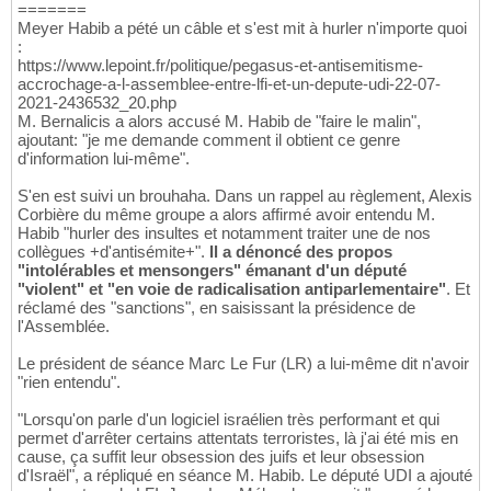
=======
Meyer Habib a pété un câble et s'est mit à hurler n'importe quoi
:
https://www.lepoint.fr/politique/pegasus-et-antisemitisme-
accrochage-a-l-assemblee-entre-lfi-et-un-depute-udi-22-07-
2021-2436532_20.php
M. Bernalicis a alors accusé M. Habib de "faire le malin",
ajoutant: "je me demande comment il obtient ce genre
d'information lui-même".
S'en est suivi un brouhaha. Dans un rappel au règlement, Alexis
Corbière du même groupe a alors affirmé avoir entendu M.
Habib "hurler des insultes et notamment traiter une de nos
collègues +d'antisémite+".
Il a dénoncé des propos
"intolérables et mensongers" émanant d'un député
"violent" et "en voie de radicalisation antiparlementaire"
. Et
réclamé des "sanctions", en saisissant la présidence de
l'Assemblée.
Le président de séance Marc Le Fur (LR) a lui-même dit n'avoir
"rien entendu".
"Lorsqu'on parle d'un logiciel israélien très performant et qui
permet d'arrêter certains attentats terroristes, là j'ai été mis en
cause, ça suffit leur obsession des juifs et leur obsession
d'Israël", a répliqué en séance M. Habib. Le député UDI a ajouté