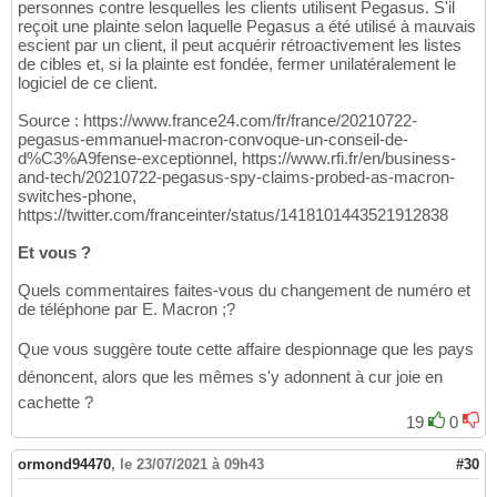
personnes contre lesquelles les clients utilisent Pegasus. S'il
reçoit une plainte selon laquelle Pegasus a été utilisé à mauvais
escient par un client, il peut acquérir rétroactivement les listes
de cibles et, si la plainte est fondée, fermer unilatéralement le
logiciel de ce client.
Source : https://www.france24.com/fr/france/20210722-
pegasus-emmanuel-macron-convoque-un-conseil-de-
d%C3%A9fense-exceptionnel, https://www.rfi.fr/en/business-
and-tech/20210722-pegasus-spy-claims-probed-as-macron-
switches-phone,
https://twitter.com/franceinter/status/1418101443521912838
Et vous ?
Quels commentaires faites-vous du changement de numéro et
de téléphone par E. Macron ;?
Que vous suggère toute cette affaire despionnage que les pays
dénoncent, alors que les mêmes s'y adonnent à cur joie en
cachette ?
19
0
ormond94470
,
le 23/07/2021 à 09h43
#30