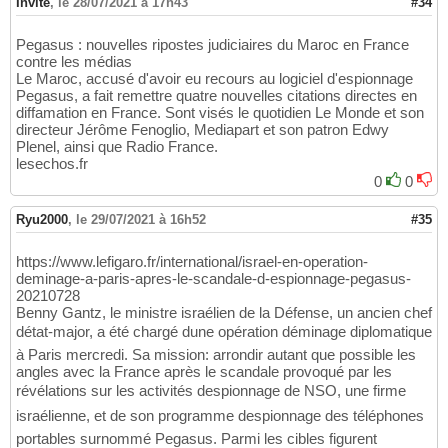
Invité
,
le 28/07/2021 à 17h43
#34
Pegasus : nouvelles ripostes judiciaires du Maroc en France
contre les médias
Le Maroc, accusé d'avoir eu recours au logiciel d'espionnage
Pegasus, a fait remettre quatre nouvelles citations directes en
diffamation en France. Sont visés le quotidien Le Monde et son
directeur Jérôme Fenoglio, Mediapart et son patron Edwy
Plenel, ainsi que Radio France.
lesechos.fr
0
0
Ryu2000
,
le 29/07/2021 à 16h52
#35
https://www.lefigaro.fr/international/israel-en-operation-
deminage-a-paris-apres-le-scandale-d-espionnage-pegasus-
20210728
Benny Gantz, le ministre israélien de la Défense, un ancien chef
détat-major, a été chargé dune opération déminage diplomatique
à Paris mercredi. Sa mission: arrondir autant que possible les
angles avec la France après le scandale provoqué par les
révélations sur les activités despionnage de NSO, une firme
israélienne, et de son programme despionnage des téléphones
portables surnommé Pegasus. Parmi les cibles figurent