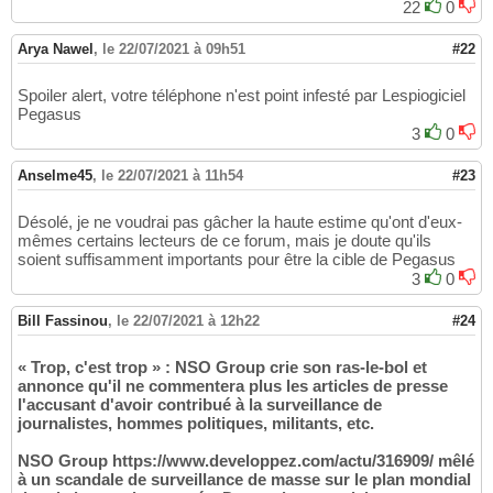
22
0
Arya Nawel
,
le 22/07/2021 à 09h51
#22
Spoiler alert, votre téléphone n'est point infesté par Lespiogiciel
Pegasus
3
0
Anselme45
,
le 22/07/2021 à 11h54
#23
Désolé, je ne voudrai pas gâcher la haute estime qu'ont d'eux-
mêmes certains lecteurs de ce forum, mais je doute qu'ils
soient suffisamment importants pour être la cible de Pegasus
3
0
Bill Fassinou
,
le 22/07/2021 à 12h22
#24
« Trop, c'est trop » : NSO Group crie son ras-le-bol et
annonce qu'il ne commentera plus les articles de presse
l'accusant d'avoir contribué à la surveillance de
journalistes, hommes politiques, militants, etc.
NSO Group https://www.developpez.com/actu/316909/ mêlé
à un scandale de surveillance de masse sur le plan mondial