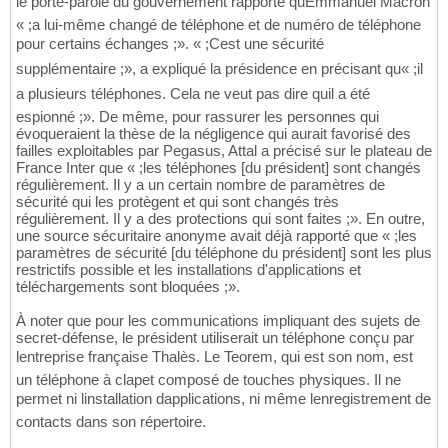
le porte-parole du gouvernement rapporte quEmmanuel Macron
« ;a lui-même changé de téléphone et de numéro de téléphone
pour certains échanges ;». « ;Cest une sécurité
supplémentaire ;», a expliqué la présidence en précisant qu« ;il
a plusieurs téléphones. Cela ne veut pas dire quil a été
espionné ;». De même, pour rassurer les personnes qui
évoqueraient la thèse de la négligence qui aurait favorisé des
failles exploitables par Pegasus, Attal a précisé sur le plateau de
France Inter que « ;les téléphones [du président] sont changés
régulièrement. Il y a un certain nombre de paramètres de
sécurité qui les protègent et qui sont changés très
régulièrement. Il y a des protections qui sont faites ;». En outre,
une source sécuritaire anonyme avait déjà rapporté que « ;les
paramètres de sécurité [du téléphone du président] sont les plus
restrictifs possible et les installations d'applications et
téléchargements sont bloquées ;».
À noter que pour les communications impliquant des sujets de
secret-défense, le président utiliserait un téléphone conçu par
lentreprise française Thalès. Le Teorem, qui est son nom, est
un téléphone à clapet composé de touches physiques. Il ne
permet ni linstallation dapplications, ni même lenregistrement de
contacts dans son répertoire.