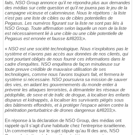
faits, NSO Group annonce qu'il ne répondra plus aux demandes
des médias sur cette question et qu'il ne jouera pas le jeu de la
campagne vicieuse et calomnieuse. Nous le répétons : la liste
n'est pas une liste de cibles ou de cibles potentielles de
Pegasus. Les numéros figurant sur la liste ne sont pas liés à
NSO Group. Toute affirmation selon laquelle un nom de la liste
est nécessairement lié à une cible ou une cible potentielle de
Pegasus est erronée et fausse
&#8203;».
«
NSO est une société technologique. Nous n'exploitons pas le
système et n'avons pas accès aux données de nos clients, qui
sont pourtant obligés de nous fournir ces informations dans le
cadre d'enquêtes. NSO enquêtera de façon minutieuse sur
toute preuve crédible de mauvaise utilisation de ses
technologies, comme nous l'avons toujours fait, et fermera le
système si nécessaire. NSO poursuivra sa mission de sauver
des vies, en aidant les gouvernements du monde entier à
prévenir les attaques terroristes, à démanteler les réseaux de
pédophilie, de sexe et de trafic de drogue, à localiser les enfants
disparus et kidnappés, à localiser les survivants piégés sous
des bâtiments effondrés, et à protéger l'espace aérien contre la
pénétration perturbatrice de drones dangereux
&#8203;».
En réponse à la déclaration de NSO Group, des médias ont
rappelé qu'il s'agit d'une habitude chez l'entreprise israélienne.
Un commentaire sur le sujet stipule qu'au fil des ans, NSO