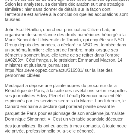
Selon les analystes, sa dernière déclaration suit une stratégie
similaire : nier sans donner de détails sur la façon dont
l'entreprise est arrivée à la conclusion que les accusations sont
fausses.
John Scott-Railton, chercheur principal au Citizen Lab, un
organisme de surveillance des droits numériques hébergé à la
Munk School de l'Université de Toronto, qui enquête sur NSO
Group depuis des années, a déclaré : « NSO est tombée dans
un schéma familier : elle sort de l'ombre, mais lorsque ses
démentis sonnent faux, elle tente de se retirer dans l'ombre
&#8203;». Côté français, le président Emmanuel Macron, 14
ministres et plusieurs journalistes
https://ios.developpez.com/actu/316931/ sur la liste des
personnes ciblées.
Mediapart a déposé une plainte auprès du procureur de la
République de Paris, à la suite des révélations selon lesquelles
ses journalistes Edwy Plenel et Lénaïg Bredoux auraient été
espionnés par les services secrets du Maroc. Lundi dernier, le
Canard enchainé a déclaré quil porterait plainte devant le
parquet de Paris pour espionnage de son ancienne journaliste
Dominique Simonnot. « ;Cest un véritable scandale découter
des journalistes. Ils ont eu accès à mes contacts, à toute notre
vie privée, professionnelle ;», a-t-elle dénoncé.