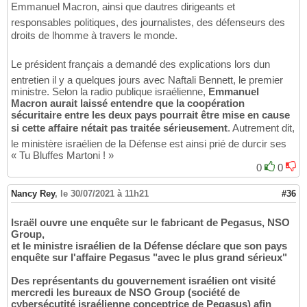
Emmanuel Macron, ainsi que dautres dirigeants et
responsables politiques, des journalistes, des défenseurs des
droits de lhomme à travers le monde.
Le président français a demandé des explications lors dun
entretien il y a quelques jours avec Naftali Bennett, le premier
ministre. Selon la radio publique israélienne,
Emmanuel
Macron aurait laissé entendre que la coopération
sécuritaire entre les deux pays pourrait être mise en cause
si cette affaire nétait pas traitée sérieusement
. Autrement dit,
le ministère israélien de la Défense est ainsi prié de durcir ses
« Tu Bluffes Martoni ! »
0
0
Nancy Rey
,
le 30/07/2021 à 11h21
#36
Israël ouvre une enquête sur le fabricant de Pegasus, NSO
Group,
et le ministre israélien de la Défense déclare que son pays
enquête sur l'affaire Pegasus "avec le plus grand sérieux"
Des représentants du gouvernement israélien ont visité
mercredi les bureaux de NSO Group (société de
cybersécutité israélienne conceptrice de Pegasus) afin