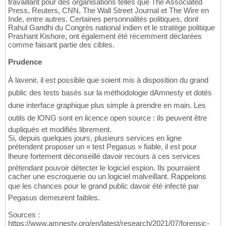
travaillant pour des organisations telles que The Associated
Press, Reuters, CNN, The Wall Street Journal et The Wire en
Inde, entre autres. Certaines personnalités politiques, dont
Rahul Gandhi du Congrès national indien et le stratège politique
Prashant Kishore, ont également été récemment déclarées
comme faisant partie des cibles.
Prudence
À lavenir, il est possible que soient mis à disposition du grand
public des tests basés sur la méthodologie dAmnesty et dotés
dune interface graphique plus simple à prendre en main. Les
outils de lONG sont en licence open source : ils peuvent être
dupliqués et modifiés librement.
Si, depuis quelques jours, plusieurs services en ligne
prétendent proposer un « test Pegasus » fiable, il est pour
lheure fortement déconseillé davoir recours à ces services
prétendant pouvoir détecter le logiciel espion. Ils pourraient
cacher une escroquerie ou un logiciel malveillant. Rappelons
que les chances pour le grand public davoir été infecté par
Pegasus demeurent faibles.
Sources :
https://www.amnesty.org/en/latest/research/2021/07/forensic-