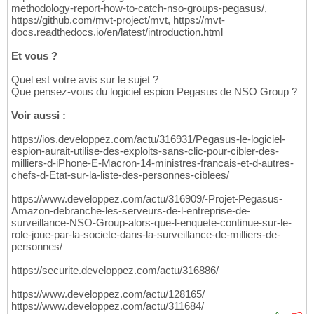
methodology-report-how-to-catch-nso-groups-pegasus/,
https://github.com/mvt-project/mvt, https://mvt-
docs.readthedocs.io/en/latest/introduction.html
Et vous ?
Quel est votre avis sur le sujet ?
Que pensez-vous du logiciel espion Pegasus de NSO Group ?
Voir aussi :
https://ios.developpez.com/actu/316931/Pegasus-le-logiciel-
espion-aurait-utilise-des-exploits-sans-clic-pour-cibler-des-
milliers-d-iPhone-E-Macron-14-ministres-francais-et-d-autres-
chefs-d-Etat-sur-la-liste-des-personnes-ciblees/
https://www.developpez.com/actu/316909/-Projet-Pegasus-
Amazon-debranche-les-serveurs-de-l-entreprise-de-
surveillance-NSO-Group-alors-que-l-enquete-continue-sur-le-
role-joue-par-la-societe-dans-la-surveillance-de-milliers-de-
personnes/
https://securite.developpez.com/actu/316886/
https://www.developpez.com/actu/128165/
https://www.developpez.com/actu/311684/