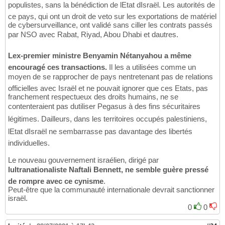
populistes, sans la bénédiction de lEtat dIsraël. Les autorités de
ce pays, qui ont un droit de veto sur les exportations de matériel
de cybersurveillance, ont validé sans ciller les contrats passés
par NSO avec Rabat, Riyad, Abou Dhabi et dautres.
Lex-premier ministre Benyamin Nétanyahou a même
encouragé ces transactions.
Il les a utilisées comme un
moyen de se rapprocher de pays nentretenant pas de relations
officielles avec Israël et ne pouvait ignorer que ces Etats, pas
franchement respectueux des droits humains, ne se
contenteraient pas dutiliser Pegasus à des fins sécuritaires
légitimes. Dailleurs, dans les territoires occupés palestiniens,
lEtat dIsraël ne sembarrasse pas davantage des libertés
individuelles.
Le nouveau gouvernement israélien, dirigé par
lultranationaliste Naftali Bennett, ne semble guère pressé
de rompre avec ce cynisme
.
Peut-être que la communauté internationale devrait sanctionner
israël.
0
0