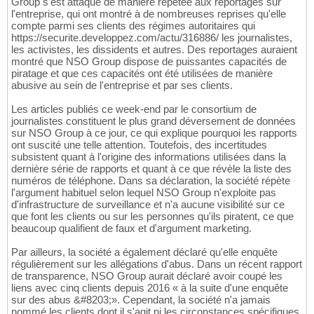
Group s'est attaqué de manière répétée aux reportages sur
l'entreprise, qui ont montré à de nombreuses reprises qu'elle
compte parmi ses clients des régimes autoritaires qui
https://securite.developpez.com/actu/316886/ les journalistes,
les activistes, les dissidents et autres. Des reportages auraient
montré que NSO Group dispose de puissantes capacités de
piratage et que ces capacités ont été utilisées de manière
abusive au sein de l'entreprise et par ses clients.
Les articles publiés ce week-end par le consortium de
journalistes constituent le plus grand déversement de données
sur NSO Group à ce jour, ce qui explique pourquoi les rapports
ont suscité une telle attention. Toutefois, des incertitudes
subsistent quant à l'origine des informations utilisées dans la
dernière série de rapports et quant à ce que révèle la liste des
numéros de téléphone. Dans sa déclaration, la société répète
l'argument habituel selon lequel NSO Group n'exploite pas
d'infrastructure de surveillance et n'a aucune visibilité sur ce
que font les clients ou sur les personnes qu'ils piratent, ce que
beaucoup qualifient de faux et d'argument marketing.
Par ailleurs, la société a également déclaré qu'elle enquête
régulièrement sur les allégations d'abus. Dans un récent rapport
de transparence, NSO Group aurait déclaré avoir coupé les
liens avec cinq clients depuis 2016 « à la suite d'une enquête
sur des abus &#8203;». Cependant, la société n'a jamais
nommé les clients dont il s'agit ni les circonstances spécifiques.