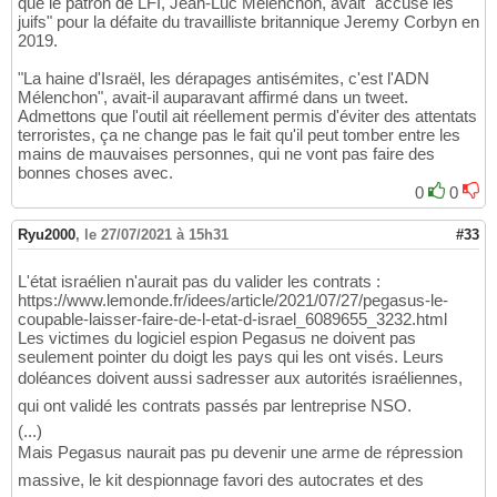
que le patron de LFI, Jean-Luc Mélenchon, avait "accusé les
juifs" pour la défaite du travailliste britannique Jeremy Corbyn en
2019.
"La haine d'Israël, les dérapages antisémites, c'est l'ADN
Mélenchon", avait-il auparavant affirmé dans un tweet.
Admettons que l'outil ait réellement permis d'éviter des attentats
terroristes, ça ne change pas le fait qu'il peut tomber entre les
mains de mauvaises personnes, qui ne vont pas faire des
bonnes choses avec.
0
0
Ryu2000
,
le 27/07/2021 à 15h31
#33
L'état israélien n'aurait pas du valider les contrats :
https://www.lemonde.fr/idees/article/2021/07/27/pegasus-le-
coupable-laisser-faire-de-l-etat-d-israel_6089655_3232.html
Les victimes du logiciel espion Pegasus ne doivent pas
seulement pointer du doigt les pays qui les ont visés. Leurs
doléances doivent aussi sadresser aux autorités israéliennes,
qui ont validé les contrats passés par lentreprise NSO.
(...)
Mais Pegasus naurait pas pu devenir une arme de répression
massive, le kit despionnage favori des autocrates et des