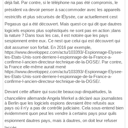
déjà fait. Par contre, si le téléphone na pas été compromis, le
président va devoir penser à saccommoder avec les appareils
restrictifs et plus sécurisés de lÉlysée, car actuellement cest
Pegasus qui a été découvert. Mais quest-ce qui dit que dautres
logiciels espions plus sophistiqués ne sont pas en action ;dans
la nature ? Dans tous les cas, il est notoire que les pays
sespionnent entre eux. Ce nest que celui qui est découvert qui
doit assumer son forfait. En 2016 par exemple,
https://www.developpez.com/actu/103393/-Espionnage-Elysee-
les-Etats-Unis-sont-derriere-l-espionnage-de-la-France-a-
confirme-l-ancien-directeur-technique-de-la-DGSE/. Par contre,
la France elle-même aurait mené
https://www.developpez.com/actu/103393/-Espionnage-Elysee-
les-Etats-Unis-sont-derriere-l-espionnage-de-la-France-a-
confirme-l-ancien-directeur-technique-de-la-DGSE/.
Devant cette affaire qui suscite beaucoup dinquiétudes, la
chancelière allemande Angela Merkel a déclaré aux journalistes
à Berlin que les logiciels espions devraient être refusés aux
pays où il n'y a pas de contrôle judiciaire. Cela sous-entend bien
évidemment quon peut les vendre à certains pays pour quils
espionnent dautres pays, mais à dautres, on doit leur refuser
laccès.