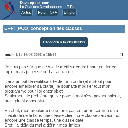
Developpez.com
Le Club des Développeurs et IT Pro
Actus
Forum C++
Emploi
C++
:
[POO] conception des classes
Répondre à la discussion
poukill
,
le 16/06/2006 à 15h14
#1
Je suis pas sûr que ce soit le meilleur endroit pour poster ce
topic, mais je pense qu'il a sa place ici...
Dans un but de réutilisabilité de mon code (et surtout pour
encore améliorer sa clarté), je souhaite modifier tout mon
programme pour l'orienter objet!
Seulement, le problème qui se pose à moi n'est pas technique,
mais plutôt conceptuel...
En effet, mon problème ne se met pas en forme comme on a
l'habitude de le faire: une classe client, une classe serveur, ou
encore une classe temps, une classe date !
Bref, j'ai déjà du mal à définir mes limites!