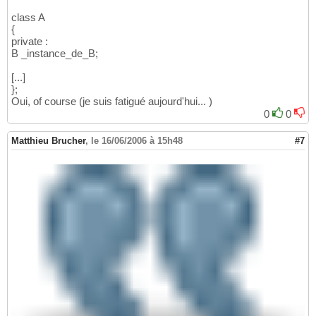
class A
{
private :
B _instance_de_B;
[...]
};
Oui, of course (je suis fatigué aujourd'hui... )
0
0
Matthieu Brucher
,
le 16/06/2006 à 15h48
#7