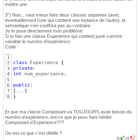
mettre une
3°) Non... vaut mieux faire deux classes séparées (avec
éventuellement l'une qui contient une instance de l'autre), la
sémantique n'en souffrira pas au contraire
Je te pose directement mon problème:
Si je fais une classe Experience qui contient juste comme
variable le numéro d'expérience:
Code :
1
class
 Experience 
{
2
private
3
int
 num_experience;

4
5
public
6
[
...
]
7
}
8
Et que ma classe Composant va TOUJOURS avoir besoin du
numéro d'expérience, est-ce que je peux faire hériter
Composant d'Experience???
Ou est-ce que c'est débile ?
0
0