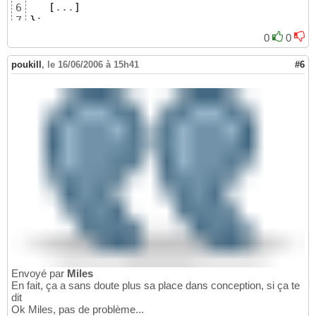
[
...
]
6
}
;
7
0
0
poukill
,
le 16/06/2006 à 15h41
#6
Envoyé par
Miles
En fait, ça a sans doute plus sa place dans conception, si ça te
dit
Ok Miles, pas de problème...