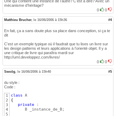
Une qui contient une instance de l'autre? C'est à dire? Avec un
mécanisme d'héritage?
0
0
Matthieu Brucher
,
le 16/06/2006 à 15h36
#4
En fait, ça a sans doute plus sa place dans conception, si ça te
dit
C'est un exemple typique où il faudrait que tu lises un livre sur
les design patterns et leurs applications à l'orienté objet. Il y a
une critique de livre qui paraîtra mardi sur
http://uml.developpez.com/livres/
0
0
Swoög
,
le 16/06/2006 à 15h40
#5
du style :
Code :
class
1
{
2
private
 :

3
      B _instance_de_B;

4
5