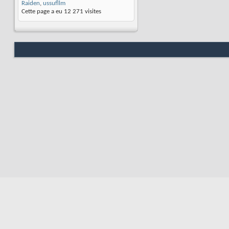
Raiden
,
ussufllm
Cette page a eu
12 271
visites
Nous contacter
Soute