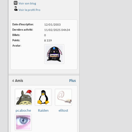
Voir son blog
Voir le profil Pro
Date d'inscription
12/01/2003
Dernière activité
11/02/2025
04h34
Billets
0
Points
8 339
Avatar
4
Amis
Plus
pcaboche
Raiden
elitost