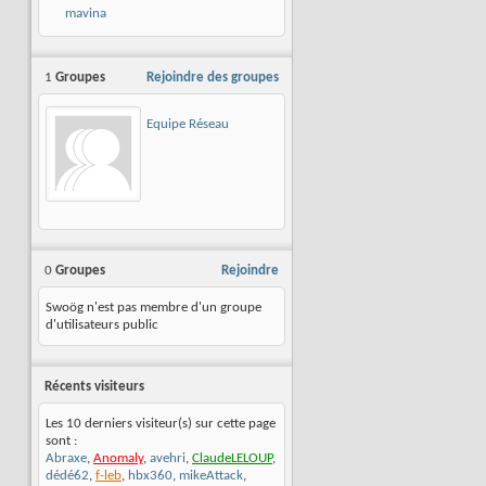
mavina
1
Groupes
Rejoindre des groupes
Equipe Réseau
0
Groupes
Rejoindre
Swoög n'est pas membre d'un groupe
d'utilisateurs public
Récents visiteurs
Les 10 derniers visiteur(s) sur cette page
sont :
Abraxe
,
Anomaly
,
avehri
,
ClaudeLELOUP
,
dédé62
,
f-leb
,
hbx360
,
mikeAttack
,