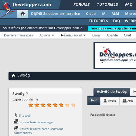
FORUMS
TUTORIELS
FAQ
DI/DSI Solutions d'entreprise
Cloud
IA
ALM
Micros
TUTORIELS
FAQ
WEBIN
Vous n'êtes pas encore inscrit sur Developpez.com ?
Inscrivez-vous gratuitem
Derniers messages
Actions
Réseau social
Blogs
Agenda
Chat
Swoög
Activité de Swoög
M
Swoög
Expert confirmé
Tout
Swoög
Amis
Pas d'activité récente
Site web
Trouver tous les messages
Trouver les dernières discussions
commencées