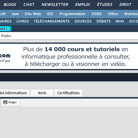
BLOGS
CHAT
NEWSLETTER
EMPLOI
ÉTUDES
DROIT
oft
Java
Dév. Web
EDI
Programmation
SGBD
Office
Mobiles
AIRES
LIVRES
TÉLÉCHARGEMENTS
SOURCES
DÉBATS
WIKI
DIC
ent !
Règles
es informations
Amis
Certifications
Images