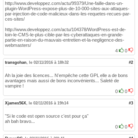
http://www.developpez.com/actu/99379/Une-faille-dans-un-
plugin-WordPress-expose-plus-de-10-000-sites-aux-attaques-
par-injection-de-code-malicieux-dans-les-requetes-recues-par-
ces-sites/
http://www.developpez.com/actu/104378/WordPress-est-de-
loin-le-CMS-le-plus-cible-par-les-cyberattaques-en-grande-
partie-en-raison-du-mauvais-entretien-et-la-negligence-des-
webmasters/
4
0
transgohan
,
le 02/11/2016 à 18h32
#2
Ah la joie des licences... N'empêche cette GPL elle a de bons
avantages mais aussi de bons inconvénients... Saleté de
vampire !
0
0
Xjames56X
,
le 02/11/2016 à 19h14
#3
"Si le code est open source c'est pour ça"
ah bah bravo...
0
0