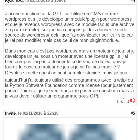
RyzenOC
,
le 02/11/2016 à 20h41
#4
J'ai une question sur la GPL, si j'utilise un CMS comme
wordpress et si je développe un module/plugin pour wordpress
et que je revends wordpress avec ce module (sous une archive
zip par exemple), sui j'ai bien compris je dois donner le code
source de wordpress( celui que j'ai downloader sur leur site car
je l'ai pas modifié) mais pas celui de mon plugin/module.
Dans mon cas c'est pas wordpress mais un moteur de jeu, si je
développe un jeu sous un moteur avec une license gpl, si j'ai
bien compris j'ai pas à donner le code source du jeu, dois-je
fournir le code du moteur de jeu si je ne l'ai pas modifié ?
Désoles si cette question peut sembler stupide, mais jusquà
aujourd'hui j'ai toujours utilisé des programmes avec la wtfpl ou
la Python Software Foundation comme license (pour justement
pouvoir faire ce que je veut sans me poser de question) mais la
je vais devoir utiliser un programme sous GPL.
0
0
Invité
,
le 02/11/2016 à 22h10
#5