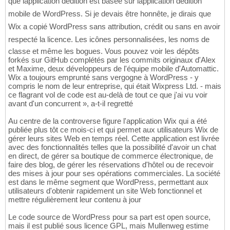
que lapplication dédition est basée sur lapplication dédition
mobile de WordPress. Si je devais être honnête, je dirais que
Wix a copié WordPress sans attribution, crédit ou sans en avoir
respecté la licence. Les icônes personnalisées, les noms de
classe et même les bogues. Vous pouvez voir les dépôts
forkés sur GitHub complétés par les commits originaux d'Alex
et Maxime, deux développeurs de l'équipe mobile d'Automattic.
Wix a toujours emprunté sans vergogne à WordPress - y
compris le nom de leur entreprise, qui était Wixpress Ltd. - mais
ce flagrant vol de code est au-delà de tout ce que j'ai vu voir
avant d'un concurrent », a-t-il regretté
Au centre de la controverse figure l'application Wix qui a été
publiée plus tôt ce mois-ci et qui permet aux utilisateurs Wix de
gérer leurs sites Web en temps réel. Cette application est livrée
avec des fonctionnalités telles que la possibilité d'avoir un chat
en direct, de gérer sa boutique de commerce électronique, de
faire des blog, de gérer les réservations d'hôtel ou de recevoir
des mises à jour pour ses opérations commerciales. La société
est dans le même segment que WordPress, permettant aux
utilisateurs d'obtenir rapidement un site Web fonctionnel et
mettre régulièrement leur contenu à jour
Le code source de WordPress pour sa part est open source,
mais il est publié sous licence GPL, mais Mullenweg estime