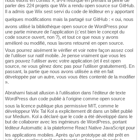
nous étions en conflits », a-t-il rétorqué en prenant la peine de
parler des 224 projets que Wix a rendu open source sur GitHub.
Il a admis que Wix sest servi du code de léditeur en y apportant
quelques modifications mais la partagé sur GitHub : « oui, nous
avons utilisé la bibliothèque open source de WordPress pour
une partie mineure de l'application (c'est bien le concept du
code source ouvert, non ?), et tout ce que nous y avons
amélioré ou modifié, nous lavons retourné en open source.
Vous pourrez aisément le vérifier et voir notre façon assez cool
de l'utiliser sur natif mobile. Je pense vraiment que vous les
gars pouvez l'utiliser avec votre application (et il est open
source, ne vous gênez donc pas pour l'utiliser gratuitement). En
passant, la partie que nous avons utilisée a été en fait
développée par un autre, vous vous êtes contenté de la modifier
».
Abrahami faisait allusion à l'utilisation dans l'éditeur de texte
WordPress dun code publié à l'origine comme open source
sous la licence publique plus permissive MIT, comme le
développeur Wix Tal Kol a explicitement dit dans un billet publié
sur Medium. Kol a déclaré que le code a été développé dans le
but de collaborer avec les ingénieurs de WordPress, portant
léditeur Automattic à la plateforme React Native JavaScript pour
les applications mobiles. Après qu'un prototype ait été prêt en