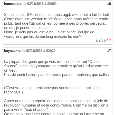
hansaplast
,
le 02/11/2016 à 22h50
#6
Si c'est sous GPL et non pas sous agpl, wix a tout a fait le droit
d'employer une version modifiée du code sans même le rendre
public tant que l'utilisation est bornée a ses propres serveurs,
ce qui, je pense, est le cas.
Donc, je vois pas où est le pb... c'est plutôt l'équipe de
wordpress qui fait du bashing malsain là, non?
0
0
koyosama
,
le 03/11/2016 à 02h22
#7
La plupart des gens que je vois mentionner le mot "Open
Source", c'est un synonyme de gratuit et qu'on l'utilise comme
on veut.
Pas de contribution, pas de merci, pas de mentions, que dalles
...
(C'est vrai que je mentionne pas souvent aussi, mais je le
reconnais ).
Apres que une entreprise copie une technologie c'est la joie de
l'evolution humaine et de la concurrence. Comme on dit : "on a
pas invente l'eau chaude."
On ne peux pas lutter contre la copie, un truc qui marche on