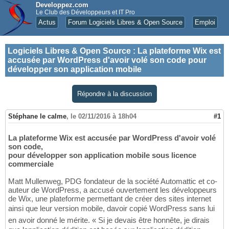
Developpez.com
Le Club des Développeurs et IT Pro
Actus
Forum Logiciels Libres & Open Source
Emploi
Logiciels Libres & Open Source
:
La plateforme Wix est
accusée par WordPress d'avoir volé son code pour
développer son application mobile
Répondre à la discussion
Stéphane le calme
,
le 02/11/2016 à 18h04
#1
La plateforme Wix est accusée par WordPress d'avoir volé
son code,
pour développer son application mobile sous licence
commerciale
Matt Mullenweg, PDG fondateur de la société Automattic et co-
auteur de WordPress, a accusé ouvertement les développeurs
de Wix, une plateforme permettant de créer des sites internet
ainsi que leur version mobile, davoir copié WordPress sans lui
en avoir donné le mérite. « Si je devais être honnête, je dirais