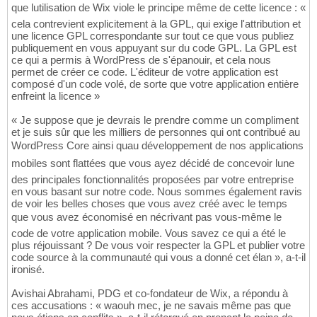
que lutilisation de Wix viole le principe même de cette licence : «
cela contrevient explicitement à la GPL, qui exige l'attribution et
une licence GPL correspondante sur tout ce que vous publiez
publiquement en vous appuyant sur du code GPL. La GPL est
ce qui a permis à WordPress de s'épanouir, et cela nous
permet de créer ce code. L'éditeur de votre application est
composé d'un code volé, de sorte que votre application entière
enfreint la licence »
« Je suppose que je devrais le prendre comme un compliment
et je suis sûr que les milliers de personnes qui ont contribué au
WordPress Core ainsi quau développement de nos applications
mobiles sont flattées que vous ayez décidé de concevoir lune
des principales fonctionnalités proposées par votre entreprise
en vous basant sur notre code. Nous sommes également ravis
de voir les belles choses que vous avez créé avec le temps
que vous avez économisé en nécrivant pas vous-même le
code de votre application mobile. Vous savez ce qui a été le
plus réjouissant ? De vous voir respecter la GPL et publier votre
code source à la communauté qui vous a donné cet élan », a-t-il
ironisé.
Avishai Abrahami, PDG et co-fondateur de Wix, a répondu à
ces accusations : « waouh mec, je ne savais même pas que