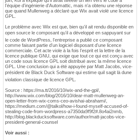
juin, Kol a expliqué qu'il avait tweeté un lien vers le code à
l'équipe d'ingénierie d'Automattic, mais n'a obtenu une réponse
que quand Mullenweg a déclaré que Wix avait violé une licence
GPL.
Le problème avec Wix est que, bien qu'il ait rendu disponible en
open source le composant qu'il a développé en sappuyant sur
le code de WordPress, l'entreprise a publié ce composant
comme faisant partie d'un logiciel disposant d'une licence
commerciale. Cet acte viole à la fois l'esprit et la lettre de la
licence publique GNU, qui exige que tout ce qui est conçu avec
un code sous licence GPL soit distribué avec la même licence
GPL. Une conclusion qui a été appuyée par Matt Jacobs, vice-
président de Black Duck Software qui estime quil sagit là dune
violation classique de licence GPL.
Source : https://ma.tt/2016/10/wix-and-the-gpl/,
http://www.wix.com/blog/2016/10/dear-matt-mullenweg-an-
open-letter-from-wix-coms-ceo-avishai-abrahami/,
https://medium.com/@talkol/how-i-found-myself-accused-of-
stealing-code-from-wordpress-a7350da9f9f2#.8o4ai2nmb,
http://blog.blackducksoftware.com/author/matt-jacobs-vice-
president-general-counsel
Voir aussi :