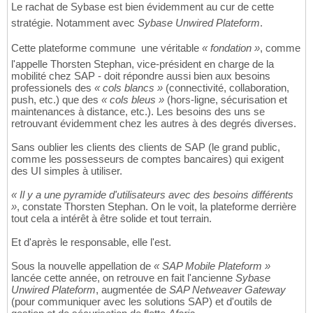
Le rachat de Sybase est bien évidemment au cur de cette
stratégie. Notamment avec
Sybase Unwired Plateform
.
Cette plateforme commune  une véritable
« fondation »
, comme
l'appelle Thorsten Stephan, vice-président en charge de la
mobilité chez SAP - doit répondre aussi bien aux besoins
professionels des
« cols blancs »
(connectivité, collaboration,
push, etc.) que des
« cols bleus »
(hors-ligne, sécurisation et
maintenances à distance, etc.). Les besoins des uns se
retrouvant évidemment chez les autres à des degrés diverses.
Sans oublier les clients des clients de SAP (le grand public,
comme les possesseurs de comptes bancaires) qui exigent
des UI simples à utiliser.
« Il y a une pyramide d'utilisateurs avec des besoins différents
»
, constate Thorsten Stephan. On le voit, la plateforme derrière
tout cela a intérêt à être solide et tout terrain.
Et d'après le responsable, elle l'est.
Sous la nouvelle appellation de
« SAP Mobile Plateform »
lancée cette année, on retrouve en fait l'ancienne
Sybase
Unwired Plateform
, augmentée de
SAP Netweaver Gateway
(pour communiquer avec les solutions SAP) et d'outils de