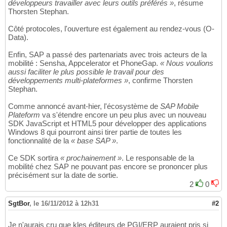
développeurs travailler avec leurs outils préférés »
, résume
Thorsten Stephan.
Côté protocoles, l'ouverture est également au rendez-vous (O-
Data).
Enfin, SAP a passé des partenariats avec trois acteurs de la
mobilité : Sensha, Appcelerator et PhoneGap.
« Nous voulions
aussi faciliter le plus possible le travail pour des
développements multi-plateformes »
, confirme Thorsten
Stephan.
Comme annoncé avant-hier, l'écosystème de
SAP Mobile
Plateform
va s'étendre encore un peu plus avec un nouveau
SDK JavaScript et HTML5 pour développer des applications
Windows 8 qui pourront ainsi tirer partie de toutes les
fonctionnalité de la
« base SAP »
.
Ce SDK sortira
« prochainement »
. Le responsable de la
mobilité chez SAP ne pouvant pas encore se prononcer plus
précisément sur la date de sortie.
2
0
SgtBor
,
le 16/11/2012 à 12h31
#2
Je n'aurais cru que kles éditeurs de PGI/ERP auraient pris si