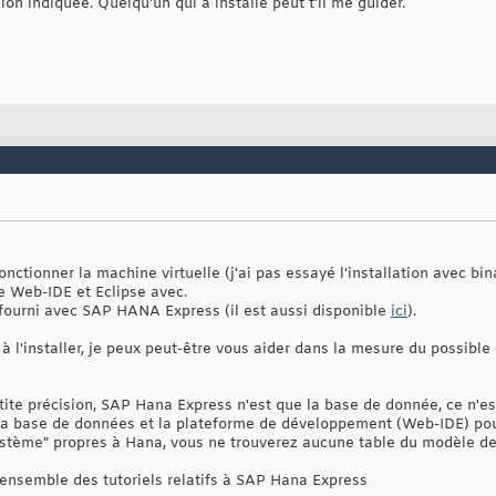
sion indiquée. Quelqu'un qui a installé peut t'il me guider.
fonctionner la machine virtuelle (j'ai pas essayé l'installation avec bin
 le Web-IDE et Eclipse avec.
l fourni avec SAP HANA Express (il est aussi disponible
ici
).
 l'installer, je peux peut-être vous aider dans la mesure du possible ca
tite précision, SAP Hana Express n'est que la base de donnée, ce n'es
la base de données et la plateforme de développement (Web-IDE) pour
système" propres à Hana, vous ne trouverez aucune table du modèle 
l'ensemble des tutoriels relatifs à SAP Hana Express