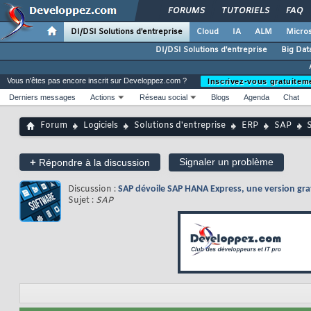
FORUMS
TUTORIELS
FAQ
DI/DSI Solutions d'entreprise
Cloud
IA
ALM
Micros
DI/DSI Solutions d'entreprise
Big Dat
Vous n'êtes pas encore inscrit sur Developpez.com ?
Inscrivez-vous gratuitem
Derniers messages
Actions
Réseau social
Blogs
Agenda
Chat
Forum
Logiciels
Solutions d'entreprise
ERP
SAP
+
Signaler un problème
Répondre à la discussion
Discussion :
SAP dévoile SAP HANA Express, une version gra
Sujet :
SAP