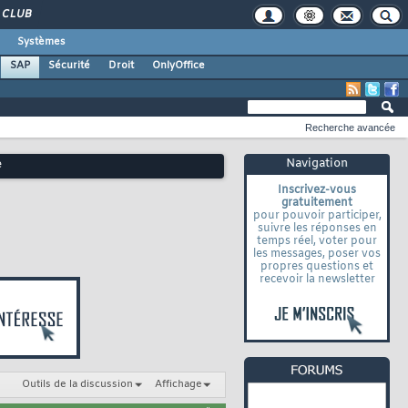
CLUB
Systèmes
SAP
Sécurité
Droit
OnlyOffice
Recherche avancée
Navigation
e
Inscrivez-vous
gratuitement
pour pouvoir participer,
suivre les réponses en
temps réel, voter pour
les messages, poser vos
propres questions et
recevoir la newsletter
Outils de la discussion
Affichage