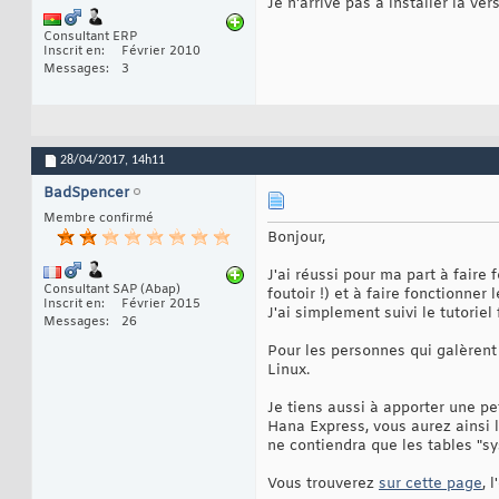
Je n'arrive pas à installer la ver
Consultant ERP
Inscrit en
Février 2010
Messages
3
28/04/2017,
14h11
BadSpencer
Membre confirmé
Bonjour,
J'ai réussi pour ma part à faire 
Consultant SAP (Abap)
foutoir !) et à faire fonctionner
Inscrit en
Février 2015
J'ai simplement suivi le tutorie
Messages
26
Pour les personnes qui galèrent à
Linux.
Je tiens aussi à apporter une pe
Hana Express, vous aurez ainsi 
ne contiendra que les tables "
Vous trouverez
sur cette page
, 