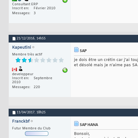
Consultant ERP
Inscrit en
Février 2010
Messages
3
21/12/2016,
14h55
Kapeutini
SAP
Membre très actif
je dois être un crétin car j'ai t
et désolé mais je n'aime pas SA
developpeur
Inscrit en
Septembre
2010
Messages
220
11/04/2017,
18h25
Franckbf
SAP HANA
Futur Membre du Club
Bonsoir,