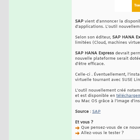
SAP
vient d'annoncer la dispon
d'applications. L'outil nouvelle
Selon son éditeur,
SAP HANA Ex
limitées (Cloud, machines virtue
SAP HANA Express
devrait perm
nouvelle plateforme serait doté
d'être efficace.
Celle-ci . Éventuellement, l’in
virtuelle tournant avec SUSE Lin
L'outil nouvellement créé not
et est disponible en
télécharge
ou Mac OS grâce à l’image d'ins
Source
:
SAP
Et vous ?
Que pensez-vous de ce nouvel
Allez-vous le tester ?