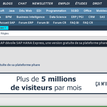
BLOGS
CHAT
NEWSLETTER
EMPLOI
ÉTUDES
DROIT
oft
Java
Dév. Web
EDI
Programmation
SGBD
Office
Mobiles
a
BPM
Business Intelligence
Data Science
ERP / PGI
CRM
SAS
Accueil SAP
Forum ERP
Forum BI
Forum CR
FAQ BI
FAQ CR
ent !
Règles
SAP dévoile SAP HANA Express, une version gratuite de sa plateforme phar
tuite de sa plateforme phare