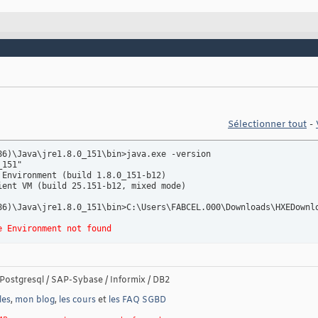
Sélectionner tout
-
86)\Java\jre1.8.0_151\bin>java.exe -version

151"

 Environment (build 1.8.0_151-b12)

ient VM (build 25.151-b12, mixed mode)

86)\Java\jre1.8.0_151\bin>C:\Users\FABCEL.000\Downloads\HXEDownlo
e Environment not found
Postgresql / SAP-Sybase / Informix / DB2
les
,
mon blog
,
les cours
et
les FAQ SGBD