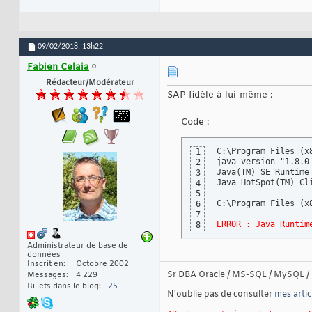
09/02/2018,
13h22
Fabien Celaia
Rédacteur/Modérateur
SAP fidèle à lui-même :
Code :
C:\Program Files (x
1
java version "1.8.0_
2
Java(TM) SE Runtime
3
Java HotSpot(TM) Cl
4
5
C:\Program Files (x
6
7
ERROR : Java Runtim
8
Administrateur de base de
données
Inscrit en
Octobre 2002
Sr DBA Oracle / MS-SQL / MySQL / 
Messages
4 229
Billets dans le blog
25
N'oublie pas de consulter
mes artic